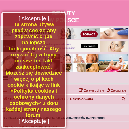
BEAUTY
[ Akceptuję ]
W POLSCE
Ta strona używa
plików cookie aby
zapewnić ci jak
najlepszą
funkcjonalność. Aby
używać tej witryny
musisz ten fakt
zaakceptować.
Możesz się dowiedzieć
Menu
więcej o plikach
cookie klikając w link
Portal
»Polityka cookies i
FAQ
Kontakt z nami
Zarejestruj się
Zaloguj się
Facebook
ochrony danych
S
Strona główna
GALERIA OTWARTA
Galeria otwarta
osobowych« u dołu
Regulamin
z
każdej strony naszego
Galeria otwarta
Zapytaj administratora
u
forum.
Nie masz uprawnień do przeglądania lub czytania tematów na tym forum.
Kontakt
k
[ Akceptuję ]
a
ZALOGUJ SIĘ
•
ZAREJESTRUJ SIĘ