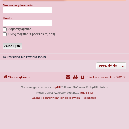
j
Nazwa użytkownika:
Hasło:
Zapamiętaj mnie
Ukryj mój status podczas tej sesji
Ta kategoria nie zawiera forum.
Przejdź do
Strona główna
Strefa czasowa
UTC+02:00
Technologię dostarcza
phpBB
® Forum Software © phpBB Limited
Polski pakiet językowy dostarcza
phpBB.pl
Zasady ochrony danych osobowych
|
Regulamin