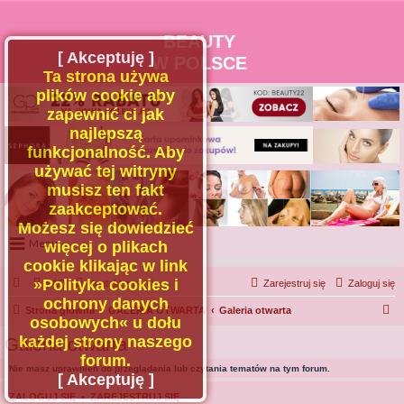
BEAUTY
[ Akceptuję ]
W POLSCE
Ta strona używa
plików cookie aby
zapewnić ci jak
najlepszą
funkcjonalność. Aby
używać tej witryny
musisz ten fakt
zaakceptować.
Możesz się dowiedzieć
Menu
więcej o plikach
cookie klikając w link
Portal
»Polityka cookies i
FAQ
Kontakt z nami
Zarejestruj się
Zaloguj się
Facebook
ochrony danych
S
Strona główna
GALERIA OTWARTA
Galeria otwarta
osobowych« u dołu
Regulamin
z
każdej strony naszego
Galeria otwarta
Zapytaj administratora
u
forum.
Nie masz uprawnień do przeglądania lub czytania tematów na tym forum.
Kontakt
k
[ Akceptuję ]
a
ZALOGUJ SIĘ
•
ZAREJESTRUJ SIĘ