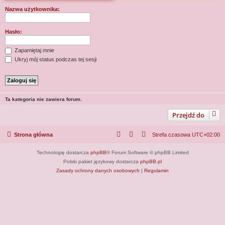
j
Nazwa użytkownika:
Hasło:
Zapamiętaj mnie
Ukryj mój status podczas tej sesji
Ta kategoria nie zawiera forum.
Przejdź do
Strona główna
Strefa czasowa
UTC+02:00
Technologię dostarcza
phpBB
® Forum Software © phpBB Limited
Polski pakiet językowy dostarcza
phpBB.pl
Zasady ochrony danych osobowych
|
Regulamin