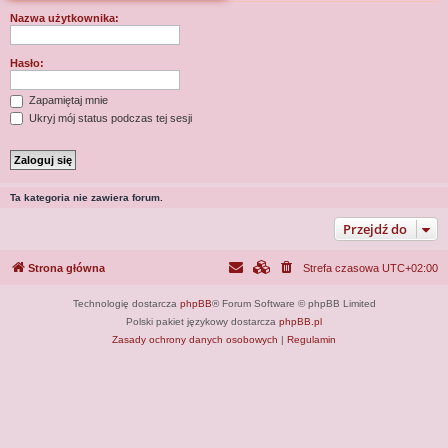
j
Nazwa użytkownika:
Hasło:
Zapamiętaj mnie
Ukryj mój status podczas tej sesji
Ta kategoria nie zawiera forum.
Przejdź do
Strona główna
Strefa czasowa
UTC+02:00
Technologię dostarcza
phpBB
® Forum Software © phpBB Limited
Polski pakiet językowy dostarcza
phpBB.pl
Zasady ochrony danych osobowych
|
Regulamin