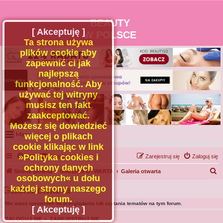
BEAUTY
[ Akceptuję ]
W POLSCE
Ta strona używa
plików cookie aby
zapewnić ci jak
najlepszą
funkcjonalność. Aby
używać tej witryny
musisz ten fakt
zaakceptować.
Możesz się dowiedzieć
Menu
więcej o plikach
cookie klikając w link
Portal
»Polityka cookies i
FAQ
Kontakt z nami
Zarejestruj się
Zaloguj się
Facebook
ochrony danych
S
Strona główna
GALERIA OTWARTA
Galeria otwarta
osobowych« u dołu
Regulamin
z
każdej strony naszego
Galeria otwarta
Zapytaj administratora
u
forum.
Nie masz uprawnień do przeglądania lub czytania tematów na tym forum.
Kontakt
k
[ Akceptuję ]
a
ZALOGUJ SIĘ
•
ZAREJESTRUJ SIĘ