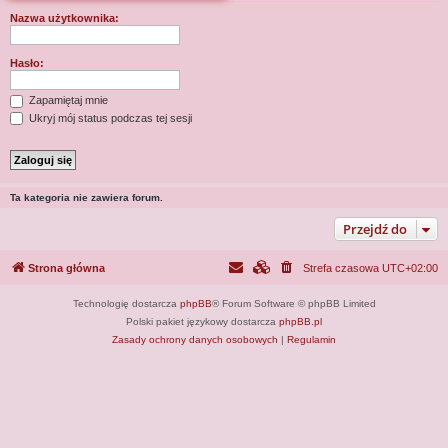
j
Nazwa użytkownika:
Hasło:
Zapamiętaj mnie
Ukryj mój status podczas tej sesji
Ta kategoria nie zawiera forum.
Przejdź do
Strona główna
Strefa czasowa
UTC+02:00
Technologię dostarcza
phpBB
® Forum Software © phpBB Limited
Polski pakiet językowy dostarcza
phpBB.pl
Zasady ochrony danych osobowych
|
Regulamin