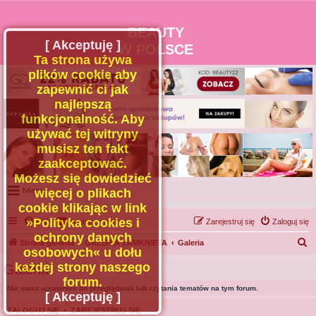
BEAUTY
[ Akceptuję ]
W POLSCE
Ta strona używa
plików cookie aby
zapewnić ci jak
najlepszą
funkcjonalność. Aby
używać tej witryny
musisz ten fakt
zaakceptować.
Możesz się dowiedzieć
Menu
więcej o plikach
cookie klikając w link
Portal
»Polityka cookies i
FAQ
Kontakt z nami
Zarejestruj się
Zaloguj się
Facebook
ochrony danych
S
Strona główna
GALERIA ZAMKNIETA
Galeria
osobowych« u dołu
Regulamin
z
każdej strony naszego
Galeria
Zapytaj administratora
u
forum.
Nie masz uprawnień do przeglądania lub czytania tematów na tym forum.
Kontakt
k
[ Akceptuję ]
a
ZALOGUJ SIĘ
•
ZAREJESTRUJ SIĘ