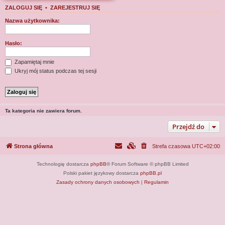
j
ZALOGUJ SIĘ
•
ZAREJESTRUJ SIĘ
Nazwa użytkownika:
Hasło:
Zapamiętaj mnie
Ukryj mój status podczas tej sesji
Ta kategoria nie zawiera forum.
Przejdź do
Strona główna
Strefa czasowa
UTC+02:00
Technologię dostarcza
phpBB
® Forum Software © phpBB Limited
Polski pakiet językowy dostarcza
phpBB.pl
Zasady ochrony danych osobowych
|
Regulamin