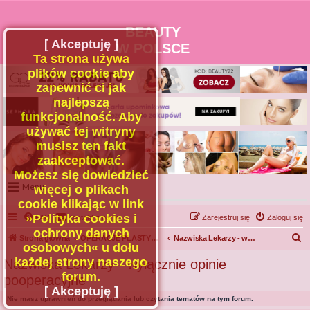
BEAUTY
[ Akceptuję ]
W POLSCE
Ta strona używa
plików cookie aby
zapewnić ci jak
najlepszą
funkcjonalność. Aby
używać tej witryny
musisz ten fakt
zaakceptować.
Możesz się dowiedzieć
Menu
więcej o plikach
cookie klikając w link
Portal
»Polityka cookies i
FAQ
Kontakt z nami
Zarejestruj się
Zaloguj się
Facebook
ochrony danych
S
Strona główna
OPERACJE PLASTYCZNE - OGÓLNE
Nazwiska Lekarzy - wyłącznie opinie pooperacyjne
osobowych« u dołu
Regulamin
z
każdej strony naszego
Nazwiska Lekarzy - wyłącznie opinie
Zapytaj administratora
u
forum.
pooperacyjne
Kontakt
k
[ Akceptuję ]
Nie masz uprawnień do przeglądania lub czytania tematów na tym forum.
a