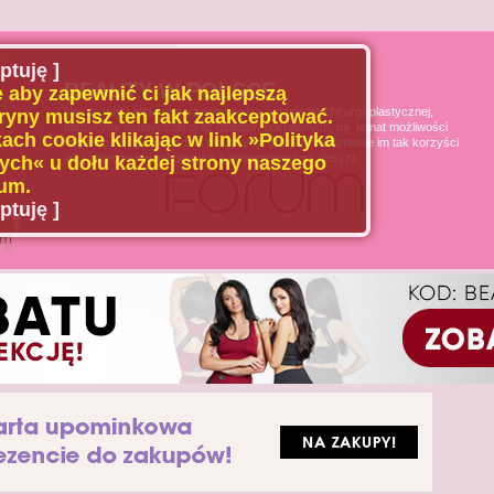
ptuję ]
BEAUTY W POLSCE
 aby zapewnić ci jak najlepszą
Naszą misją jest poszerzanie wiedzy u pacjenta chirurgii plastycznej,
ryny musisz ten fakt zaakceptować.
medycyny estetycznej oraz dziedzin pokrewnych, na temat możliwości
ach cookie klikając w link »Polityka
i ograniczeń tych dziedzin medycyny, oraz uświadamianie im tak korzyści
jak i zagrożeń wynikających z podejmowanych decyzji.
ch« u dołu każdej strony naszego
um.
ptuję ]