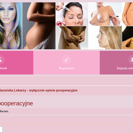
book
Regulamin
Zapytaj adm
azwiska Lekarzy - wyłącznie opinie pooperacyjne
pooperacyjne
forum.