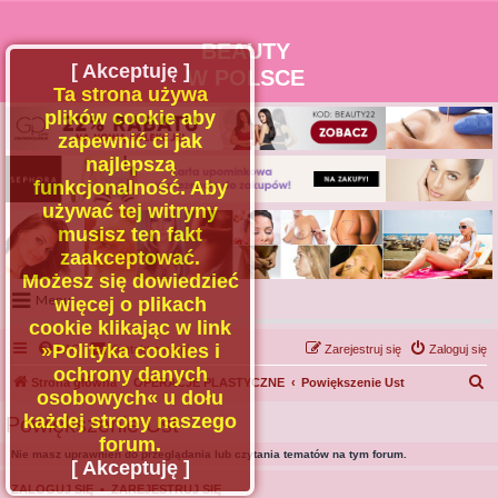
BEAUTY
[ Akceptuję ]
W POLSCE
Ta strona używa
plików cookie aby
zapewnić ci jak
najlepszą
funkcjonalność. Aby
używać tej witryny
musisz ten fakt
zaakceptować.
Możesz się dowiedzieć
Menu
więcej o plikach
cookie klikając w link
Portal
»Polityka cookies i
FAQ
Kontakt z nami
Zarejestruj się
Zaloguj się
Facebook
ochrony danych
S
Strona główna
OPERACJE PLASTYCZNE
Powiększenie Ust
osobowych« u dołu
Regulamin
z
każdej strony naszego
Powiększenie Ust
Zapytaj administratora
u
forum.
Nie masz uprawnień do przeglądania lub czytania tematów na tym forum.
Kontakt
k
[ Akceptuję ]
a
ZALOGUJ SIĘ
•
ZAREJESTRUJ SIĘ