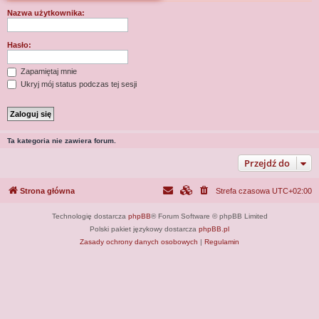
j
Nazwa użytkownika:
Hasło:
Zapamiętaj mnie
Ukryj mój status podczas tej sesji
Ta kategoria nie zawiera forum.
Przejdź do
Strona główna
Strefa czasowa
UTC+02:00
Technologię dostarcza
phpBB
® Forum Software © phpBB Limited
Polski pakiet językowy dostarcza
phpBB.pl
Zasady ochrony danych osobowych
|
Regulamin