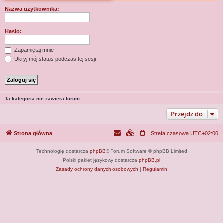
j
Nazwa użytkownika:
Hasło:
Zapamiętaj mnie
Ukryj mój status podczas tej sesji
Ta kategoria nie zawiera forum.
Przejdź do
Strona główna
Strefa czasowa
UTC+02:00
Technologię dostarcza
phpBB
® Forum Software © phpBB Limited
Polski pakiet językowy dostarcza
phpBB.pl
Zasady ochrony danych osobowych
|
Regulamin