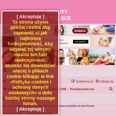
BEAUTY
[ Akceptuję ]
W POLSCE
Ta strona używa
plików cookie aby
zapewnić ci jak
najlepszą
funkcjonalność. Aby
używać tej witryny
musisz ten fakt
zaakceptować.
Możesz się dowiedzieć
Menu
więcej o plikach
cookie klikając w link
Portal
»Polityka cookies i
FAQ
Kontakt z nami
Zarejestruj się
Zaloguj się
Facebook
ochrony danych
S
Strona główna
OPERACJE PLASTYCZNE
Powiększenie Ust
osobowych« u dołu
Regulamin
z
każdej strony naszego
Powiększenie Ust
Zapytaj administratora
u
forum.
Nie masz uprawnień do przeglądania lub czytania tematów na tym forum.
Kontakt
k
[ Akceptuję ]
a
ZALOGUJ SIĘ
•
ZAREJESTRUJ SIĘ