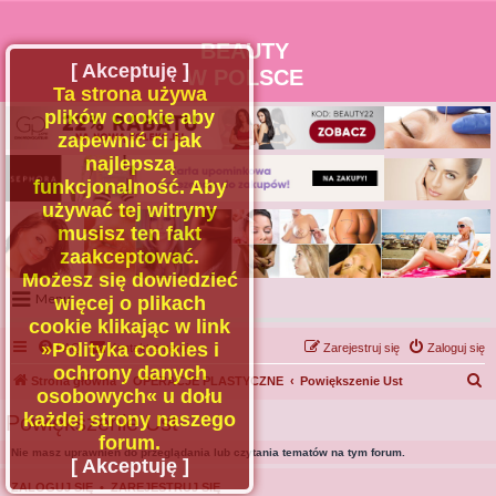
BEAUTY
[ Akceptuję ]
W POLSCE
Ta strona używa
plików cookie aby
zapewnić ci jak
najlepszą
funkcjonalność. Aby
używać tej witryny
musisz ten fakt
zaakceptować.
Możesz się dowiedzieć
Menu
więcej o plikach
cookie klikając w link
Portal
»Polityka cookies i
FAQ
Kontakt z nami
Zarejestruj się
Zaloguj się
Facebook
ochrony danych
S
Strona główna
OPERACJE PLASTYCZNE
Powiększenie Ust
osobowych« u dołu
Regulamin
z
każdej strony naszego
Powiększenie Ust
Zapytaj administratora
u
forum.
Nie masz uprawnień do przeglądania lub czytania tematów na tym forum.
Kontakt
k
[ Akceptuję ]
a
ZALOGUJ SIĘ
•
ZAREJESTRUJ SIĘ