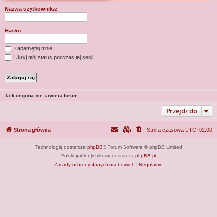
j
Nazwa użytkownika:
Hasło:
Zapamiętaj mnie
Ukryj mój status podczas tej sesji
Ta kategoria nie zawiera forum.
Przejdź do
Strona główna
Strefa czasowa
UTC+02:00
Technologię dostarcza
phpBB
® Forum Software © phpBB Limited
Polski pakiet językowy dostarcza
phpBB.pl
Zasady ochrony danych osobowych
|
Regulamin