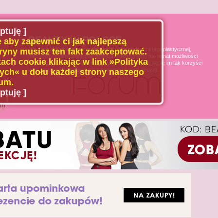
ptuję ]
BEAUTY W POLSCE
 aby zapewnić ci jak najlepszą
Naszą misją jest poszerzanie wiedzy u pacjenta chirurgii plastycznej,
ryny musisz ten fakt zaakceptować.
medycyny estetycznej oraz dziedzin pokrewnych, na temat możliwości
ach cookie klikając w link »Polityka
i ograniczeń tych dziedzin medycyny, oraz uświadamianie im tak korzyści
jak i zagrożeń wynikających z podejmowanych decyzji.
ch« u dołu każdej strony naszego
um.
ptuję ]