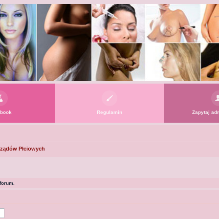
book
Regulamin
Zapytaj adm
rządów Płciowych
forum.