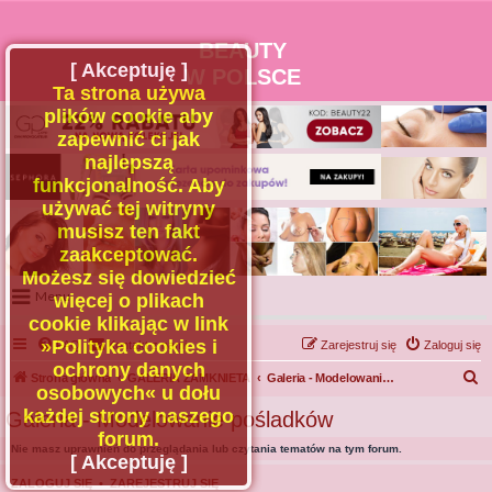
BEAUTY
[ Akceptuję ]
W POLSCE
Ta strona używa
plików cookie aby
zapewnić ci jak
najlepszą
funkcjonalność. Aby
używać tej witryny
musisz ten fakt
zaakceptować.
Możesz się dowiedzieć
Menu
więcej o plikach
cookie klikając w link
Portal
»Polityka cookies i
FAQ
Kontakt z nami
Zarejestruj się
Zaloguj się
Facebook
ochrony danych
S
Strona główna
GALERIA ZAMKNIETA
Galeria - Modelowanie pośladków
osobowych« u dołu
Regulamin
z
każdej strony naszego
Galeria - Modelowanie pośladków
Zapytaj administratora
u
forum.
Nie masz uprawnień do przeglądania lub czytania tematów na tym forum.
Kontakt
k
[ Akceptuję ]
a
ZALOGUJ SIĘ
•
ZAREJESTRUJ SIĘ