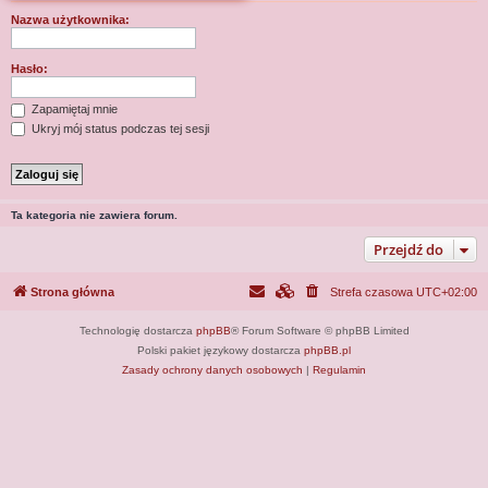
j
Nazwa użytkownika:
Hasło:
Zapamiętaj mnie
Ukryj mój status podczas tej sesji
Ta kategoria nie zawiera forum.
Przejdź do
Strona główna
Strefa czasowa
UTC+02:00
Technologię dostarcza
phpBB
® Forum Software © phpBB Limited
Polski pakiet językowy dostarcza
phpBB.pl
Zasady ochrony danych osobowych
|
Regulamin