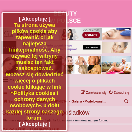
BEAUTY
[ Akceptuję ]
W POLSCE
Ta strona używa
plików cookie aby
zapewnić ci jak
najlepszą
funkcjonalność. Aby
używać tej witryny
musisz ten fakt
zaakceptować.
Możesz się dowiedzieć
Menu
więcej o plikach
cookie klikając w link
Portal
»Polityka cookies i
FAQ
Kontakt z nami
Zarejestruj się
Zaloguj się
Facebook
ochrony danych
S
Strona główna
GALERIA ZAMKNIETA
Galeria - Modelowanie pośladków
osobowych« u dołu
Regulamin
z
każdej strony naszego
Galeria - Modelowanie pośladków
Zapytaj administratora
u
forum.
Nie masz uprawnień do przeglądania lub czytania tematów na tym forum.
Kontakt
k
[ Akceptuję ]
a
ZALOGUJ SIĘ
•
ZAREJESTRUJ SIĘ