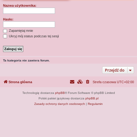
j
Nazwa użytkownika:
Hasło:
Zapamiętaj mnie
Ukryj mój status podczas tej sesji
Ta kategoria nie zawiera forum.
Przejdź do
Strona główna
Strefa czasowa
UTC+02:00
Technologię dostarcza
phpBB
® Forum Software © phpBB Limited
Polski pakiet językowy dostarcza
phpBB.pl
Zasady ochrony danych osobowych
|
Regulamin