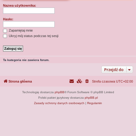
j
Nazwa użytkownika:
Hasło:
Zapamiętaj mnie
Ukryj mój status podczas tej sesji
Ta kategoria nie zawiera forum.
Przejdź do
Strona główna
Strefa czasowa
UTC+02:00
Technologię dostarcza
phpBB
® Forum Software © phpBB Limited
Polski pakiet językowy dostarcza
phpBB.pl
Zasady ochrony danych osobowych
|
Regulamin