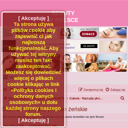
BEAUTY
[ Akceptuję ]
W POLSCE
Ta strona używa
plików cookie aby
zapewnić ci jak
najlepszą
funkcjonalność. Aby
używać tej witryny
musisz ten fakt
zaakceptować.
Możesz się dowiedzieć
Menu
więcej o plikach
cookie klikając w link
Portal
»Polityka cookies i
FAQ
Kontakt z nami
Zarejestruj się
Zaloguj się
Facebook
ochrony danych
S
Strona główna
GALERIA ZAMKNIETA
Galeria - Narządy płciowe żeńskie
osobowych« u dołu
Regulamin
z
każdej strony naszego
Galeria - Narządy płciowe żeńskie
Zapytaj administratora
u
forum.
Nie masz uprawnień do przeglądania lub czytania tematów na tym forum.
Kontakt
k
[ Akceptuję ]
a
ZALOGUJ SIĘ
•
ZAREJESTRUJ SIĘ