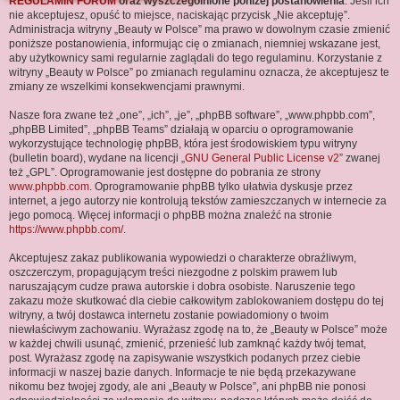
REGULAMIN FORUM
oraz wyszczególnione poniżej postanowienia
. Jeśli ich
j
nie akceptujesz, opuść to miejsce, naciskając przycisk „Nie akceptuję”.
Administracja witryny „Beauty w Polsce” ma prawo w dowolnym czasie zmienić
poniższe postanowienia, informując cię o zmianach, niemniej wskazane jest,
aby użytkownicy sami regularnie zaglądali do tego regulaminu. Korzystanie z
witryny „Beauty w Polsce” po zmianach regulaminu oznacza, że akceptujesz te
zmiany ze wszelkimi konsekwencjami prawnymi.
Nasze fora zwane też „one”, „ich”, „je”, „phpBB software”, „www.phpbb.com”,
„phpBB Limited”, „phpBB Teams” działają w oparciu o oprogramowanie
wykorzystujące technologię phpBB, która jest środowiskiem typu witryny
(bulletin board), wydane na licencji „
GNU General Public License v2
” zwanej
też „GPL”. Oprogramowanie jest dostępne do pobrania ze strony
www.phpbb.com
. Oprogramowanie phpBB tylko ułatwia dyskusje przez
internet, a jego autorzy nie kontrolują tekstów zamieszczanych w internecie za
jego pomocą. Więcej informacji o phpBB można znaleźć na stronie
https://www.phpbb.com/
.
Akceptujesz zakaz publikowania wypowiedzi o charakterze obraźliwym,
oszczerczym, propagującym treści niezgodne z polskim prawem lub
naruszającym cudze prawa autorskie i dobra osobiste. Naruszenie tego
zakazu może skutkować dla ciebie całkowitym zablokowaniem dostępu do tej
witryny, a twój dostawca internetu zostanie powiadomiony o twoim
niewłaściwym zachowaniu. Wyrażasz zgodę na to, że „Beauty w Polsce” może
w każdej chwili usunąć, zmienić, przenieść lub zamknąć każdy twój temat,
post. Wyrażasz zgodę na zapisywanie wszystkich podanych przez ciebie
informacji w naszej bazie danych. Informacje te nie będą przekazywane
nikomu bez twojej zgody, ale ani „Beauty w Polsce”, ani phpBB nie ponosi