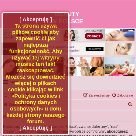
BEAUTY
[ Akceptuję ]
W POLSCE
Ta strona używa
plików cookie aby
zapewnić ci jak
najlepszą
funkcjonalność. Aby
używać tej witryny
musisz ten fakt
zaakceptować.
Możesz się dowiedzieć
Menu
więcej o plikach
cookie klikając w link
Portal
»Polityka cookies i
FAQ
Kontakt z nami
Zarejestruj się
Zaloguj się
Facebook
ochrony danych
S
Strona główna
osobowych« u dołu
Regulamin
z
każdej strony naszego
Beauty w Polsce - Regulamin
Zapytaj administratora
u
forum.
Kontakt
k
Rejestrując się na witrynie „Beauty w Polsce”, zwanej dalej „my”, ”nas”,
[ Akceptuję ]
„nasza”, „Beauty w Polsce”, „https://beautywpolsce.com/forum”,
akceptujesz
a