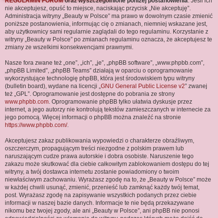
REGULAMIN FORUM
oraz wyszczególnione poniżej postanowienia
. Jeśli ich
j
nie akceptujesz, opuść to miejsce, naciskając przycisk „Nie akceptuję”.
Administracja witryny „Beauty w Polsce” ma prawo w dowolnym czasie zmienić
poniższe postanowienia, informując cię o zmianach, niemniej wskazane jest,
aby użytkownicy sami regularnie zaglądali do tego regulaminu. Korzystanie z
witryny „Beauty w Polsce” po zmianach regulaminu oznacza, że akceptujesz te
zmiany ze wszelkimi konsekwencjami prawnymi.
Nasze fora zwane też „one”, „ich”, „je”, „phpBB software”, „www.phpbb.com”,
„phpBB Limited”, „phpBB Teams” działają w oparciu o oprogramowanie
wykorzystujące technologię phpBB, która jest środowiskiem typu witryny
(bulletin board), wydane na licencji „
GNU General Public License v2
” zwanej
też „GPL”. Oprogramowanie jest dostępne do pobrania ze strony
www.phpbb.com
. Oprogramowanie phpBB tylko ułatwia dyskusje przez
internet, a jego autorzy nie kontrolują tekstów zamieszczanych w internecie za
jego pomocą. Więcej informacji o phpBB można znaleźć na stronie
https://www.phpbb.com/
.
Akceptujesz zakaz publikowania wypowiedzi o charakterze obraźliwym,
oszczerczym, propagującym treści niezgodne z polskim prawem lub
naruszającym cudze prawa autorskie i dobra osobiste. Naruszenie tego
zakazu może skutkować dla ciebie całkowitym zablokowaniem dostępu do tej
witryny, a twój dostawca internetu zostanie powiadomiony o twoim
niewłaściwym zachowaniu. Wyrażasz zgodę na to, że „Beauty w Polsce” może
w każdej chwili usunąć, zmienić, przenieść lub zamknąć każdy twój temat,
post. Wyrażasz zgodę na zapisywanie wszystkich podanych przez ciebie
informacji w naszej bazie danych. Informacje te nie będą przekazywane
nikomu bez twojej zgody, ale ani „Beauty w Polsce”, ani phpBB nie ponosi