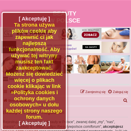
BEAUTY
[ Akceptuję ]
W POLSCE
Ta strona używa
plików cookie aby
zapewnić ci jak
najlepszą
funkcjonalność. Aby
używać tej witryny
musisz ten fakt
zaakceptować.
Możesz się dowiedzieć
Menu
więcej o plikach
cookie klikając w link
Portal
»Polityka cookies i
FAQ
Kontakt z nami
Zarejestruj się
Zaloguj się
Facebook
ochrony danych
S
Strona główna
osobowych« u dołu
Regulamin
z
każdej strony naszego
Beauty w Polsce - Regulamin
Zapytaj administratora
u
forum.
Kontakt
k
Rejestrując się na witrynie „Beauty w Polsce”, zwanej dalej „my”, ”nas”,
[ Akceptuję ]
„nasza”, „Beauty w Polsce”, „https://beautywpolsce.com/forum”,
akceptujesz
a