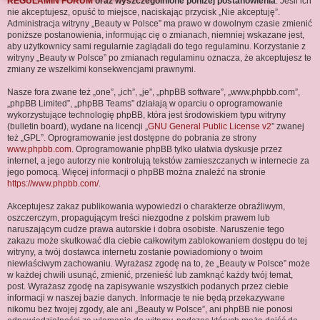
REGULAMIN FORUM
oraz wyszczególnione poniżej postanowienia
. Jeśli ich
j
nie akceptujesz, opuść to miejsce, naciskając przycisk „Nie akceptuję”.
Administracja witryny „Beauty w Polsce” ma prawo w dowolnym czasie zmienić
poniższe postanowienia, informując cię o zmianach, niemniej wskazane jest,
aby użytkownicy sami regularnie zaglądali do tego regulaminu. Korzystanie z
witryny „Beauty w Polsce” po zmianach regulaminu oznacza, że akceptujesz te
zmiany ze wszelkimi konsekwencjami prawnymi.
Nasze fora zwane też „one”, „ich”, „je”, „phpBB software”, „www.phpbb.com”,
„phpBB Limited”, „phpBB Teams” działają w oparciu o oprogramowanie
wykorzystujące technologię phpBB, która jest środowiskiem typu witryny
(bulletin board), wydane na licencji „
GNU General Public License v2
” zwanej
też „GPL”. Oprogramowanie jest dostępne do pobrania ze strony
www.phpbb.com
. Oprogramowanie phpBB tylko ułatwia dyskusje przez
internet, a jego autorzy nie kontrolują tekstów zamieszczanych w internecie za
jego pomocą. Więcej informacji o phpBB można znaleźć na stronie
https://www.phpbb.com/
.
Akceptujesz zakaz publikowania wypowiedzi o charakterze obraźliwym,
oszczerczym, propagującym treści niezgodne z polskim prawem lub
naruszającym cudze prawa autorskie i dobra osobiste. Naruszenie tego
zakazu może skutkować dla ciebie całkowitym zablokowaniem dostępu do tej
witryny, a twój dostawca internetu zostanie powiadomiony o twoim
niewłaściwym zachowaniu. Wyrażasz zgodę na to, że „Beauty w Polsce” może
w każdej chwili usunąć, zmienić, przenieść lub zamknąć każdy twój temat,
post. Wyrażasz zgodę na zapisywanie wszystkich podanych przez ciebie
informacji w naszej bazie danych. Informacje te nie będą przekazywane
nikomu bez twojej zgody, ale ani „Beauty w Polsce”, ani phpBB nie ponosi