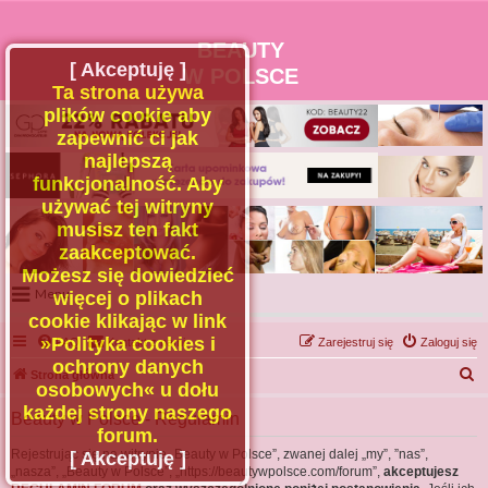
BEAUTY
[ Akceptuję ]
W POLSCE
Ta strona używa
plików cookie aby
zapewnić ci jak
najlepszą
funkcjonalność. Aby
używać tej witryny
musisz ten fakt
zaakceptować.
Możesz się dowiedzieć
Menu
więcej o plikach
cookie klikając w link
Portal
»Polityka cookies i
FAQ
Kontakt z nami
Zarejestruj się
Zaloguj się
Facebook
ochrony danych
S
Strona główna
osobowych« u dołu
Regulamin
z
każdej strony naszego
Beauty w Polsce - Regulamin
Zapytaj administratora
u
forum.
Kontakt
k
Rejestrując się na witrynie „Beauty w Polsce”, zwanej dalej „my”, ”nas”,
[ Akceptuję ]
„nasza”, „Beauty w Polsce”, „https://beautywpolsce.com/forum”,
akceptujesz
a