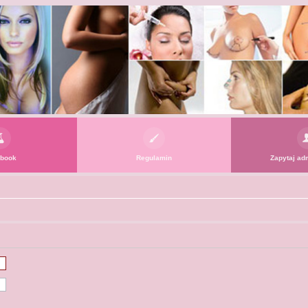
book
Regulamin
Zapytaj adm