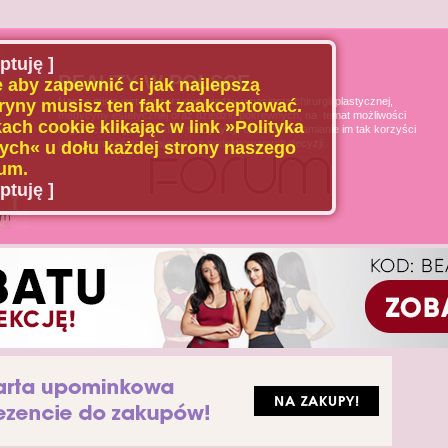
ptuję ]
BEAUTY W POLSCE
 aby zapewnić ci jak najlepszą
Naszą misją jest poszerzanie wiedzy u pacjenta chirurgii plastycznej,
ryny musisz ten fakt zaakceptować.
medycyny estetycznej oraz dziedzin pokrewnych, na temat możliwości
ach cookie klikając w link »Polityka
i ograniczeń tych dziedzin medycyny, oraz uświadamianie im tak korzyści
jak i zagrożeń wynikających z podejmowanych decyzji.
ch« u dołu każdej strony naszego
um.
ptuję ]