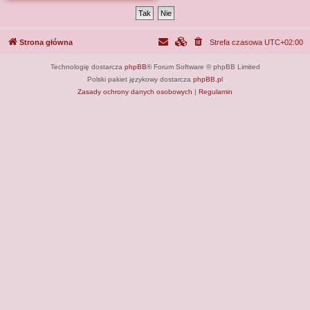
j
Strona główna
Strefa czasowa
UTC+02:00
Technologię dostarcza
phpBB
® Forum Software © phpBB Limited
Polski pakiet językowy dostarcza
phpBB.pl
Zasady ochrony danych osobowych
|
Regulamin