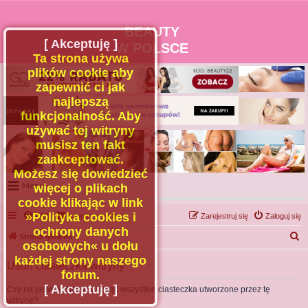
BEAUTY
[ Akceptuję ]
W POLSCE
Ta strona używa
plików cookie aby
zapewnić ci jak
najlepszą
funkcjonalność. Aby
używać tej witryny
musisz ten fakt
zaakceptować.
Możesz się dowiedzieć
Menu
więcej o plikach
cookie klikając w link
Portal
»Polityka cookies i
FAQ
Kontakt z nami
Zarejestruj się
Zaloguj się
Facebook
ochrony danych
S
Strona główna
osobowych« u dołu
Regulamin
z
każdej strony naszego
Usuń ciasteczka witryny
Zapytaj administratora
u
forum.
Kontakt
k
[ Akceptuję ]
Czy na pewno chcesz usunąć wszystkie ciasteczka utworzone przez tę
witrynę?
a