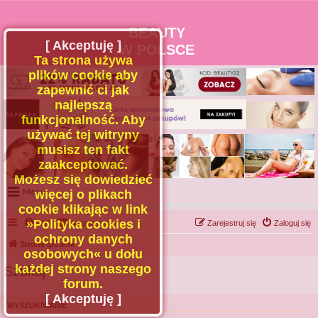
BEAUTY
[ Akceptuję ]
W POLSCE
Ta strona używa
plików cookie aby
zapewnić ci jak
najlepszą
funkcjonalność. Aby
używać tej witryny
musisz ten fakt
zaakceptować.
Możesz się dowiedzieć
Menu
więcej o plikach
cookie klikając w link
Portal
»Polityka cookies i
FAQ
Kontakt z nami
Zarejestruj się
Zaloguj się
Facebook
ochrony danych
Strona główna
osobowych« u dołu
Regulamin
każdej strony naszego
Szukaj
Zapytaj administratora
forum.
Kontakt
[ Akceptuję ]
WYSZUKIWANIE