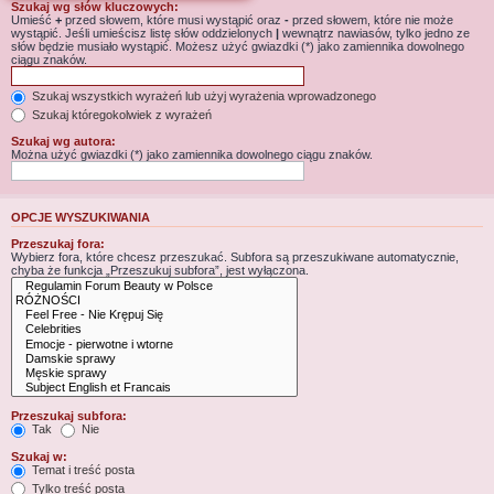
Szukaj wg słów kluczowych:
Umieść
+
przed słowem, które musi wystąpić oraz
-
przed słowem, które nie może
wystąpić. Jeśli umieścisz listę słów oddzielonych
|
wewnątrz nawiasów, tylko jedno ze
słów będzie musiało wystąpić. Możesz użyć gwiazdki (*) jako zamiennika dowolnego
ciągu znaków.
Szukaj wszystkich wyrażeń lub użyj wyrażenia wprowadzonego
Szukaj któregokolwiek z wyrażeń
Szukaj wg autora:
Można użyć gwiazdki (*) jako zamiennika dowolnego ciągu znaków.
OPCJE WYSZUKIWANIA
Przeszukaj fora:
Wybierz fora, które chcesz przeszukać. Subfora są przeszukiwane automatycznie,
chyba że funkcja „Przeszukuj subfora”, jest wyłączona.
Przeszukaj subfora:
Tak
Nie
Szukaj w:
Temat i treść posta
Tylko treść posta