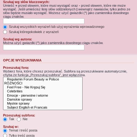
Szukaj wg słów kluczowych:
Umieść
+
przed słowem, które musi wystąpić oraz
-
przed słowem, które nie może
wystąpić. Jeśli umieścisz listę słów oddzielonych
|
wewnątrz nawiasów, tylko jedno ze
słów będzie musiało wystąpić. Możesz użyć gwiazdki (*) jako zamiennika dowolnego
ciągu znaków.
Szukaj wszystkich wyrażeń lub użyj wyrażenia wprowadzonego
Szukaj któregokolwiek z wyrażeń
Szukaj wg autora:
Można użyć gwiazdki (*) jako zamiennika dowolnego ciągu znaków.
OPCJE WYSZUKIWANIA
Przeszukaj fora:
Wybierz fora, które chcesz przeszukać. Subfora są przeszukiwane automatycznie,
chyba że funkcja „Przeszukuj subfora”, jest wyłączona.
Przeszukaj subfora:
Tak
Nie
Szukaj w:
Temat i treść posta
Tylko treść posta