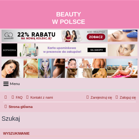
BEAUTY
W POLSCE
Menu
Portal
FAQ
Kontakt z nami
Zarejestruj się
Zaloguj się
Facebook
Strona główna
Regulamin
Zapytaj administratora
Szukaj
Kontakt
WYSZUKIWANIE