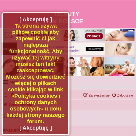
BEAUTY
[ Akceptuję ]
W POLSCE
Ta strona używa
plików cookie aby
zapewnić ci jak
najlepszą
funkcjonalność. Aby
używać tej witryny
musisz ten fakt
zaakceptować.
Możesz się dowiedzieć
Menu
więcej o plikach
cookie klikając w link
Portal
»Polityka cookies i
FAQ
Kontakt z nami
Zarejestruj się
Zaloguj się
Facebook
ochrony danych
Strona główna
osobowych« u dołu
Regulamin
każdej strony naszego
Szukaj
Zapytaj administratora
forum.
Kontakt
[ Akceptuję ]
WYSZUKIWANIE