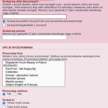
Szukaj wg słów kluczowych:
Umieść
+
przed słowem, które musi wystąpić oraz
-
przed słowem, które nie może
wystąpić. Jeśli umieścisz listę słów oddzielonych
|
wewnątrz nawiasów, tylko jedno ze
słów będzie musiało wystąpić. Możesz użyć gwiazdki (*) jako zamiennika dowolnego
ciągu znaków.
Szukaj wszystkich wyrażeń lub użyj wyrażenia wprowadzonego
Szukaj któregokolwiek z wyrażeń
Szukaj wg autora:
Można użyć gwiazdki (*) jako zamiennika dowolnego ciągu znaków.
OPCJE WYSZUKIWANIA
Przeszukaj fora:
Wybierz fora, które chcesz przeszukać. Subfora są przeszukiwane automatycznie,
chyba że funkcja „Przeszukuj subfora”, jest wyłączona.
Przeszukaj subfora:
Tak
Nie
Szukaj w:
Temat i treść posta
Tylko treść posta