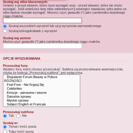
Szukaj wg słów kluczowych:
Umieść
+
przed słowem, które musi wystąpić oraz
-
przed słowem, które nie może
wystąpić. Jeśli umieścisz listę słów oddzielonych
|
wewnątrz nawiasów, tylko jedno ze
słów będzie musiało wystąpić. Możesz użyć gwiazdki (*) jako zamiennika dowolnego
ciągu znaków.
Szukaj wszystkich wyrażeń lub użyj wyrażenia wprowadzonego
Szukaj któregokolwiek z wyrażeń
Szukaj wg autora:
Można użyć gwiazdki (*) jako zamiennika dowolnego ciągu znaków.
OPCJE WYSZUKIWANIA
Przeszukaj fora:
Wybierz fora, które chcesz przeszukać. Subfora są przeszukiwane automatycznie,
chyba że funkcja „Przeszukuj subfora”, jest wyłączona.
Przeszukaj subfora:
Tak
Nie
Szukaj w:
Temat i treść posta
Tylko treść posta