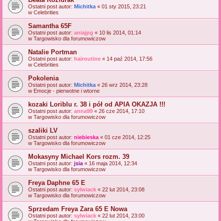
Ostatni post autor:
Michitka
«
01 sty 2015, 23:21
w
Celebrities
Samantha 65F
Ostatni post autor:
aniajpg
«
10 lis 2014, 01:14
w
Targowisko dla forumowiczow
Natalie Portman
Ostatni post autor:
hairoutine
«
14 paź 2014, 17:56
w
Celebrities
Pokolenia
Ostatni post autor:
Michitka
«
26 wrz 2014, 23:28
w
Emocje - pierwotne i wtorne
kozaki Loriblu r. 38 i pół od APIA OKAZJA !!!
Ostatni post autor:
anna99
«
26 cze 2014, 17:10
w
Targowisko dla forumowiczow
szaliki LV
Ostatni post autor:
niebieska
«
01 cze 2014, 12:25
w
Targowisko dla forumowiczow
Mokasyny Michael Kors rozm. 39
Ostatni post autor:
jsia
«
16 maja 2014, 12:34
w
Targowisko dla forumowiczow
Freya Daphne 65 E
Ostatni post autor:
sylwiack
«
22 lut 2014, 23:08
w
Targowisko dla forumowiczow
Sprzedam Freya Zara 65 E Nowa
Ostatni post autor:
sylwiack
«
22 lut 2014, 23:00