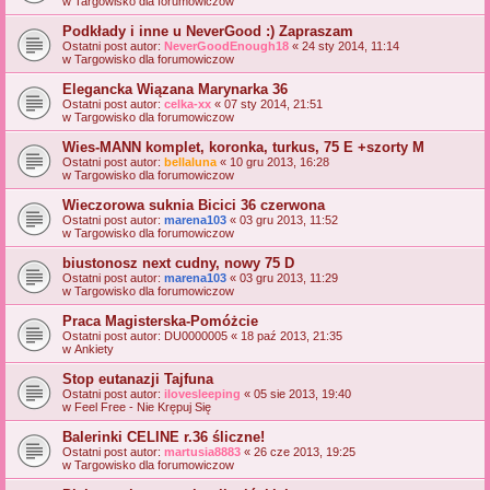
w
Targowisko dla forumowiczow
Podkłady i inne u NeverGood :) Zapraszam
Ostatni post autor:
NeverGoodEnough18
«
24 sty 2014, 11:14
w
Targowisko dla forumowiczow
Elegancka Wiązana Marynarka 36
Ostatni post autor:
celka-xx
«
07 sty 2014, 21:51
w
Targowisko dla forumowiczow
Wies-MANN komplet, koronka, turkus, 75 E +szorty M
Ostatni post autor:
bellaluna
«
10 gru 2013, 16:28
w
Targowisko dla forumowiczow
Wieczorowa suknia Bicici 36 czerwona
Ostatni post autor:
marena103
«
03 gru 2013, 11:52
w
Targowisko dla forumowiczow
biustonosz next cudny, nowy 75 D
Ostatni post autor:
marena103
«
03 gru 2013, 11:29
w
Targowisko dla forumowiczow
Praca Magisterska-Pomóżcie
Ostatni post autor:
DU0000005
«
18 paź 2013, 21:35
w
Ankiety
Stop eutanazji Tajfuna
Ostatni post autor:
ilovesleeping
«
05 sie 2013, 19:40
w
Feel Free - Nie Krępuj Się
Balerinki CELINE r.36 śliczne!
Ostatni post autor:
martusia8883
«
26 cze 2013, 19:25
w
Targowisko dla forumowiczow