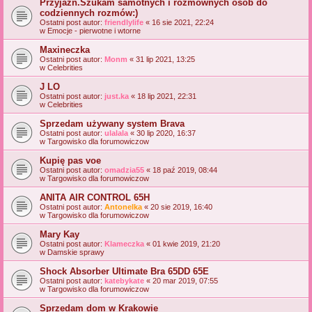
Przyjaźń.Szukam samotnych i rozmownych osób do
codziennych rozmów:)
Ostatni post autor:
friendlylife
«
16 sie 2021, 22:24
w
Emocje - pierwotne i wtorne
Maxineczka
Ostatni post autor:
Monm
«
31 lip 2021, 13:25
w
Celebrities
J LO
Ostatni post autor:
just.ka
«
18 lip 2021, 22:31
w
Celebrities
Sprzedam używany system Brava
Ostatni post autor:
ulalala
«
30 lip 2020, 16:37
w
Targowisko dla forumowiczow
Kupię pas voe
Ostatni post autor:
omadzia55
«
18 paź 2019, 08:44
w
Targowisko dla forumowiczow
ANITA AIR CONTROL 65H
Ostatni post autor:
Antonelka
«
20 sie 2019, 16:40
w
Targowisko dla forumowiczow
Mary Kay
Ostatni post autor:
Klameczka
«
01 kwie 2019, 21:20
w
Damskie sprawy
Shock Absorber Ultimate Bra 65DD 65E
Ostatni post autor:
katebykate
«
20 mar 2019, 07:55
w
Targowisko dla forumowiczow
Sprzedam dom w Krakowie