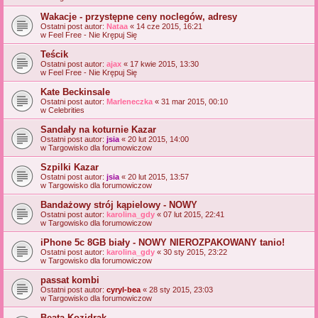
Wakacje - przystępne ceny noclegów, adresy
Ostatni post autor:
Nataa
«
14 cze 2015, 16:21
w
Feel Free - Nie Krępuj Się
Teścik
Ostatni post autor:
ajax
«
17 kwie 2015, 13:30
w
Feel Free - Nie Krępuj Się
Kate Beckinsale
Ostatni post autor:
Marleneczka
«
31 mar 2015, 00:10
w
Celebrities
Sandały na koturnie Kazar
Ostatni post autor:
jsia
«
20 lut 2015, 14:00
w
Targowisko dla forumowiczow
Szpilki Kazar
Ostatni post autor:
jsia
«
20 lut 2015, 13:57
w
Targowisko dla forumowiczow
Bandażowy strój kąpielowy - NOWY
Ostatni post autor:
karolina_gdy
«
07 lut 2015, 22:41
w
Targowisko dla forumowiczow
iPhone 5c 8GB biały - NOWY NIEROZPAKOWANY tanio!
Ostatni post autor:
karolina_gdy
«
30 sty 2015, 23:22
w
Targowisko dla forumowiczow
passat kombi
Ostatni post autor:
cyryl-bea
«
28 sty 2015, 23:03
w
Targowisko dla forumowiczow
Beata Kozidrak