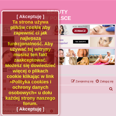
BEAUTY
[ Akceptuję ]
W POLSCE
Ta strona używa
plików cookie aby
zapewnić ci jak
najlepszą
funkcjonalność. Aby
używać tej witryny
musisz ten fakt
zaakceptować.
Możesz się dowiedzieć
Menu
więcej o plikach
cookie klikając w link
Portal
»Polityka cookies i
FAQ
Kontakt z nami
Zarejestruj się
Zaloguj się
Facebook
ochrony danych
S
Strona główna
osobowych« u dołu
Regulamin
z
każdej strony naszego
Tematy bez odpowiedzi
Zapytaj administratora
u
forum.
Wyszukiwanie zaawansowane
Kontakt
k
[ Akceptuję ]
Szukaj
Wyszukiwanie zaawansowane
a