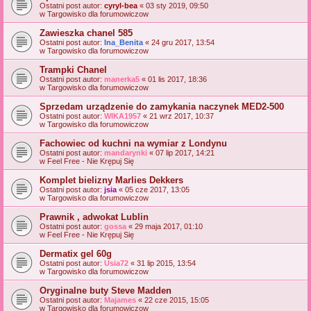
Ostatni post autor:
cyryl-bea
«
03 sty 2019, 09:50
w
Targowisko dla forumowiczow
Zawieszka chanel 585
Ostatni post autor:
Ina_Benita
«
24 gru 2017, 13:54
w
Targowisko dla forumowiczow
Trampki Chanel
Ostatni post autor:
manerka5
«
01 lis 2017, 18:36
w
Targowisko dla forumowiczow
Sprzedam urządzenie do zamykania naczynek MED2-500
Ostatni post autor:
WIKA1957
«
21 wrz 2017, 10:37
w
Targowisko dla forumowiczow
Fachowiec od kuchni na wymiar z Londynu
Ostatni post autor:
mandarynki
«
07 lip 2017, 14:21
w
Feel Free - Nie Krępuj Się
Komplet bielizny Marlies Dekkers
Ostatni post autor:
jsia
«
05 cze 2017, 13:05
w
Targowisko dla forumowiczow
Prawnik , adwokat Lublin
Ostatni post autor:
gossa
«
29 maja 2017, 01:10
w
Feel Free - Nie Krępuj Się
Dermatix gel 60g
Ostatni post autor:
Usia72
«
31 lip 2015, 13:54
w
Targowisko dla forumowiczow
Oryginalne buty Steve Madden
Ostatni post autor:
Majames
«
22 cze 2015, 15:05
w
Targowisko dla forumowiczow