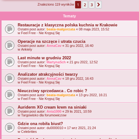
1
2
3
Następna
Znaleziono 119 wyników
j
Tematy
Restauracje z klasyczna polska kuchnia w Krakowie
Ostatni post autor:
beata-malgorzata
«
08 maja 2023, 15:52
w
Feel Free - Nie Krępuj Się
Operacje na szczęce i utrata czucia
Ostatni post autor:
AnnaCav
«
31 gru 2022, 16:40
w
Ankiety
Last minute w grudniu 2022
Ostatni post autor:
MartynaSch
«
21 gru 2022, 12:52
w
Feel Free - Nie Krępuj Się
Analizator atrakcyjności twarzy
Ostatni post autor:
AnnaCav
«
18 gru 2022, 16:43
w
Feel Free - Nie Krępuj Się
Nieuczciwy sprzedawca . Co robic ?
Ostatni post autor:
beata-malgorzata
«
13 gru 2022, 16:21
w
Feel Free - Nie Krępuj Się
Auriderm XO cream krem na siniaki
Ostatni post autor:
Ania1000
«
29 lis 2021, 10:59
w
Targowisko dla forumowiczow
Gdzie ona robiła biust?
Ostatni post autor:
du0000010
«
17 wrz 2021, 21:24
w
Celebrities