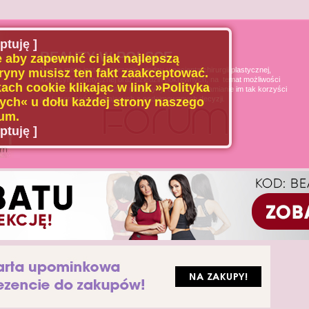
ptuję ]
BEAUTY W POLSCE
 aby zapewnić ci jak najlepszą
Naszą misją jest poszerzanie wiedzy u pacjenta chirurgii plastycznej,
ryny musisz ten fakt zaakceptować.
medycyny estetycznej oraz dziedzin pokrewnych, na temat możliwości
ach cookie klikając w link »Polityka
i ograniczeń tych dziedzin medycyny, oraz uświadamianie im tak korzyści
jak i zagrożeń wynikających z podejmowanych decyzji.
ch« u dołu każdej strony naszego
um.
ptuję ]