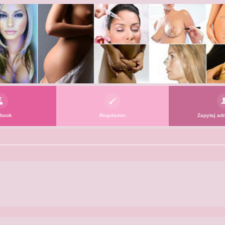
book
Regulamin
Zapytaj adm