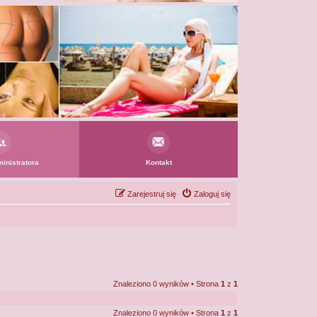
inistratora
Kontakt
Zarejestruj się
Zaloguj się
Znaleziono 0 wyników • Strona
1
z
1
Znaleziono 0 wyników • Strona
1
z
1