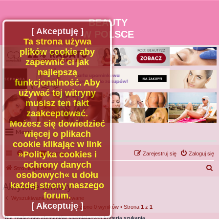
BEAUTY
[ Akceptuję ]
W POLSCE
Ta strona używa
plików cookie aby
zapewnić ci jak
najlepszą
funkcjonalność. Aby
używać tej witryny
musisz ten fakt
zaakceptować.
Możesz się dowiedzieć
Menu
więcej o plikach
cookie klikając w link
Portal
»Polityka cookies i
FAQ
Kontakt z nami
Zarejestruj się
Zaloguj się
Facebook
ochrony danych
S
Strona główna
osobowych« u dołu
Regulamin
z
każdej strony naszego
Aktywne tematy
Zapytaj administratora
u
forum.
Wyszukiwanie zaawansowane
Kontakt
k
[ Akceptuję ]
Znaleziono 0 wyników • Strona
1
z
1
a
Nie znaleziono elementów spełniających kryteria szukania.