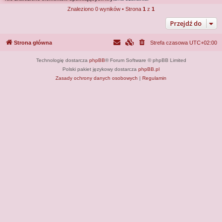
j
Znaleziono 0 wyników • Strona
1
z
1
Przejdź do
Strona główna
Strefa czasowa
UTC+02:00
Technologię dostarcza
phpBB
® Forum Software © phpBB Limited
Polski pakiet językowy dostarcza
phpBB.pl
Zasady ochrony danych osobowych
|
Regulamin