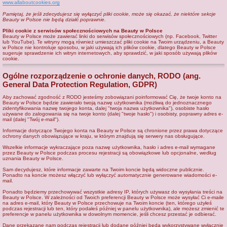
www.allaboutcookies.org
Pamiętaj, że jeśli zdecydujesz się wyłączyć pliki cookie, może się okazać, że niektóre sekcje
Beauty w Polsce nie będą działć poprawnie.
Pliki cookie z serwisów społecznościowych na Beauty w Polsce
Beauty w Polsce może zawierać linki do serwisów społecznościowych (np. Facebook, Twitter
lub YouTube). Te witryny mogą również umieszczać pliki cookie na Twoim urządzeniu, a Beauty
w Polsce nie kontroluje sposobu, w jaki używają ich plików cookie, dlatego Beauty w Polsce
sugeruje sprawdzenie ich witryn internetowych, aby sprawdzić, w jaki sposób używają plików
cookie.
Ogólne rozporządzenie o ochronie danych, RODO (ang.
General Data Protection Regulation, GDPR)
Aby zachować zgodność z RODO jesteśmy zobowiązani poinformować Cię, że twoje konto na
Beauty w Polsce będzie zawierało twoją nazwę użytkownika (możliwą do jednoznacznego
zidentyfikowania nazwę twojego konta, dalej "twoja nazwa użytkownika"), osobiste hasło
używane do zalogowania się na twoje konto (dalej "twoje hasło") i osobisty, poprawny adres e-
mail (dalej "Twój e-mail").
Informacje dotyczące Twojego konta na Beauty w Polsce są chronione przez prawa dotyczące
ochrony danych obowiązujące w kraju, w którym znajdują się serwery nas obsługujące.
Wszelkie informacje wykraczające poza nazwę użytkownika, hasło i adres e-mail wymagane
przez Beauty w Polsce podczas procesu rejestracji są obowiązkowe lub opcjonalne, według
uznania Beauty w Polsce.
Sam decydujesz, które informacje zawarte na Twoim koncie będą widoczne publicznie.
Ponadto na koncie możesz włączyć lub wyłączyć automatycznie generowane wiadomości e-
mail.
Ponadto będziemy przechowywać wszystkie adresy IP, których używasz do wysyłania treści na
Beauty w Polsce. W zależności od Twoich preferencji Beauty w Polsce może wysyłać Ci e-maile
na adres e-mail, który Beauty w Polsce przechowuje na Twoim koncie (ten, którego użyłeś
podczas rejestracji lub ten, który podałeś później w panelu użytkownika), ale możesz zmienić te
preferencje w panelu użytkownika w dowolnym momencie, jeśli chcesz przestać je odbierać.
Dane przekazane nam podczas rejestracji lub dodane później będą wykorzystywane wyłącznie