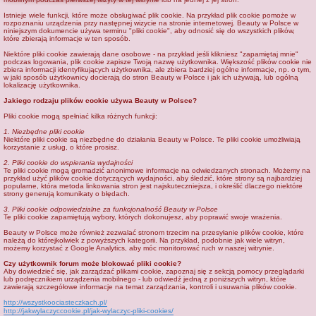
j
Istnieje wiele funkcji, które może obsługiwać plik cookie. Na przykład plik cookie pomoże w
rozpoznaniu urządzenia przy następnej wizycie na stronie internetowej. Beauty w Polsce w
niniejszym dokumencie używa terminu "pliki cookie", aby odnosić się do wszystkich plików,
które zbierają informacje w ten sposób.
Niektóre pliki cookie zawierają dane osobowe - na przykład jeśli klikniesz "zapamiętaj mnie"
podczas logowania, plik cookie zapisze Twoją nazwę użytkownika. Większość plików cookie nie
zbiera informacji identyfikujących użytkownika, ale zbiera bardziej ogólne informacje, np. o tym,
w jaki sposób użytkownicy docierają do stron Beauty w Polsce i jak ich używają, lub ogólną
lokalizację użytkownika.
Jakiego rodzaju plików cookie używa Beauty w Polsce?
Pliki cookie mogą spełniać kilka różnych funkcji:
1. Niezbędne pliki cookie
Niektóre pliki cookie są niezbędne do działania Beauty w Polsce. Te pliki cookie umożliwiają
korzystanie z usług, o które prosisz.
2. Pliki cookie do wspierania wydajności
Te pliki cookie mogą gromadzić anonimowe informacje na odwiedzanych stronach. Możemy na
przykład użyć plików cookie dotyczących wydajności, aby śledzić, które strony są najbardziej
popularne, która metoda linkowania stron jest najskuteczniejsza, i określić dlaczego niektóre
strony generują komunikaty o błędach.
3. Pliki cookie odpowiedzialne za funkcjonalność Beauty w Polsce
Te pliki cookie zapamiętują wybory, których dokonujesz, aby poprawić swoje wrażenia.
Beauty w Polsce może również zezwalać stronom trzecim na przesyłanie plików cookie, które
należą do którejkolwiek z powyższych kategorii. Na przykład, podobnie jak wiele witryn,
możemy korzystać z Google Analytics, aby móc monitorować ruch w naszej witrynie.
Czy użytkownik forum może blokować pliki cookie?
Aby dowiedzieć się, jak zarządzać plikami cookie, zapoznaj się z sekcją pomocy przeglądarki
lub podręcznikiem urządzenia mobilnego - lub odwiedź jedną z poniższych witryn, które
zawierają szczegółowe informacje na temat zarządzania, kontroli i usuwania plików cookie.
http://wszystkoociasteczkach.pl/
http://jakwylaczyccookie.pl/jak-wylaczyc-pliki-cookies/