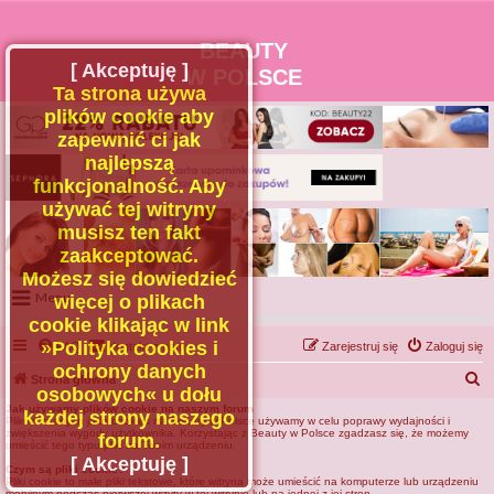
BEAUTY
[ Akceptuję ]
W POLSCE
Ta strona używa
plików cookie aby
zapewnić ci jak
najlepszą
funkcjonalność. Aby
używać tej witryny
musisz ten fakt
zaakceptować.
Możesz się dowiedzieć
Menu
więcej o plikach
cookie klikając w link
Portal
»Polityka cookies i
FAQ
Kontakt z nami
Zarejestruj się
Zaloguj się
Facebook
ochrony danych
S
Strona główna
osobowych« u dołu
Regulamin
z
Jak używamy plików cookie na naszym forum
każdej strony naszego
Plików znanych jako cookies na Beauty w Polsce używamy w celu poprawy wydajności i
Zapytaj administratora
u
zwiększenia wygody użytkownika. Korzystając z Beauty w Polsce zgadzasz się, że możemy
forum.
umieścić tego typu pliki na Twoim urządzeniu.
Kontakt
k
[ Akceptuję ]
Czym są pliki cookie?
Pliki cookie to małe pliki tekstowe, które witryna może umieścić na komputerze lub urządzeniu
a
mobilnym podczas pierwszej wizyty w tej witrynie lub na jednej z jej stron.