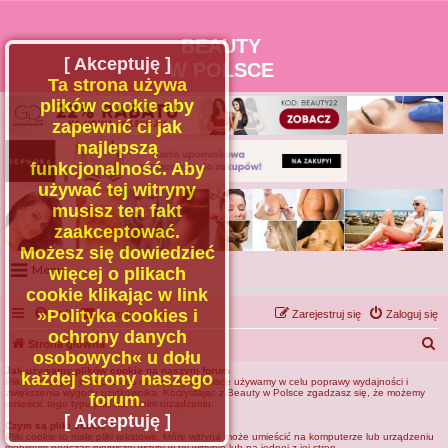
BEAUTY
[ Akceptuję ]
W POLSCE
Ta strona używa
plików cookie aby
zapewnić ci jak
najlepszą
funkcjonalność. Aby
używać tej witryny
musisz ten fakt
zaakceptować.
Możesz się dowiedzieć
Menu
więcej o plikach
cookie klikając w link
Portal
»Polityka cookies i
FAQ
Kontakt z nami
Zarejestruj się
Zaloguj się
Facebook
ochrony danych
S
Strona główna
osobowych« u dołu
Regulamin
z
Jak używamy plików cookie na naszym forum
każdej strony naszego
Plików znanych jako cookies na Beauty w Polsce używamy w celu poprawy wydajności i
Zapytaj administratora
u
zwiększenia wygody użytkownika. Korzystając z Beauty w Polsce zgadzasz się, że możemy
forum.
umieścić tego typu pliki na Twoim urządzeniu.
Kontakt
k
[ Akceptuję ]
Czym są pliki cookie?
Pliki cookie to małe pliki tekstowe, które witryna może umieścić na komputerze lub urządzeniu
a
mobilnym podczas pierwszej wizyty w tej witrynie lub na jednej z jej stron.