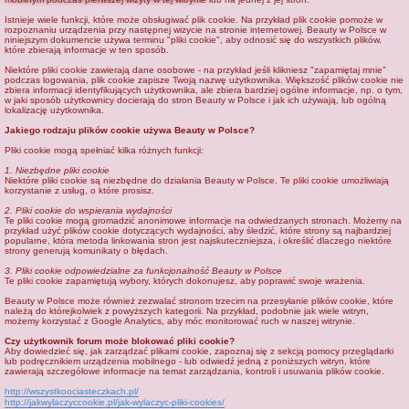
j
Istnieje wiele funkcji, które może obsługiwać plik cookie. Na przykład plik cookie pomoże w
rozpoznaniu urządzenia przy następnej wizycie na stronie internetowej. Beauty w Polsce w
niniejszym dokumencie używa terminu "pliki cookie", aby odnosić się do wszystkich plików,
które zbierają informacje w ten sposób.
Niektóre pliki cookie zawierają dane osobowe - na przykład jeśli klikniesz "zapamiętaj mnie"
podczas logowania, plik cookie zapisze Twoją nazwę użytkownika. Większość plików cookie nie
zbiera informacji identyfikujących użytkownika, ale zbiera bardziej ogólne informacje, np. o tym,
w jaki sposób użytkownicy docierają do stron Beauty w Polsce i jak ich używają, lub ogólną
lokalizację użytkownika.
Jakiego rodzaju plików cookie używa Beauty w Polsce?
Pliki cookie mogą spełniać kilka różnych funkcji:
1. Niezbędne pliki cookie
Niektóre pliki cookie są niezbędne do działania Beauty w Polsce. Te pliki cookie umożliwiają
korzystanie z usług, o które prosisz.
2. Pliki cookie do wspierania wydajności
Te pliki cookie mogą gromadzić anonimowe informacje na odwiedzanych stronach. Możemy na
przykład użyć plików cookie dotyczących wydajności, aby śledzić, które strony są najbardziej
popularne, która metoda linkowania stron jest najskuteczniejsza, i określić dlaczego niektóre
strony generują komunikaty o błędach.
3. Pliki cookie odpowiedzialne za funkcjonalność Beauty w Polsce
Te pliki cookie zapamiętują wybory, których dokonujesz, aby poprawić swoje wrażenia.
Beauty w Polsce może również zezwalać stronom trzecim na przesyłanie plików cookie, które
należą do którejkolwiek z powyższych kategorii. Na przykład, podobnie jak wiele witryn,
możemy korzystać z Google Analytics, aby móc monitorować ruch w naszej witrynie.
Czy użytkownik forum może blokować pliki cookie?
Aby dowiedzieć się, jak zarządzać plikami cookie, zapoznaj się z sekcją pomocy przeglądarki
lub podręcznikiem urządzenia mobilnego - lub odwiedź jedną z poniższych witryn, które
zawierają szczegółowe informacje na temat zarządzania, kontroli i usuwania plików cookie.
http://wszystkoociasteczkach.pl/
http://jakwylaczyccookie.pl/jak-wylaczyc-pliki-cookies/