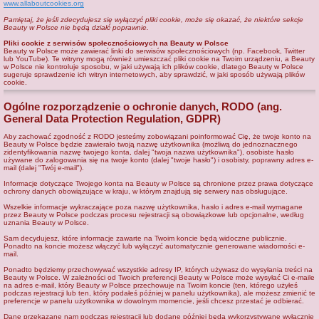
www.allaboutcookies.org
Pamiętaj, że jeśli zdecydujesz się wyłączyć pliki cookie, może się okazać, że niektóre sekcje
Beauty w Polsce nie będą działć poprawnie.
Pliki cookie z serwisów społecznościowych na Beauty w Polsce
Beauty w Polsce może zawierać linki do serwisów społecznościowych (np. Facebook, Twitter
lub YouTube). Te witryny mogą również umieszczać pliki cookie na Twoim urządzeniu, a Beauty
w Polsce nie kontroluje sposobu, w jaki używają ich plików cookie, dlatego Beauty w Polsce
sugeruje sprawdzenie ich witryn internetowych, aby sprawdzić, w jaki sposób używają plików
cookie.
Ogólne rozporządzenie o ochronie danych, RODO (ang.
General Data Protection Regulation, GDPR)
Aby zachować zgodność z RODO jesteśmy zobowiązani poinformować Cię, że twoje konto na
Beauty w Polsce będzie zawierało twoją nazwę użytkownika (możliwą do jednoznacznego
zidentyfikowania nazwę twojego konta, dalej "twoja nazwa użytkownika"), osobiste hasło
używane do zalogowania się na twoje konto (dalej "twoje hasło") i osobisty, poprawny adres e-
mail (dalej "Twój e-mail").
Informacje dotyczące Twojego konta na Beauty w Polsce są chronione przez prawa dotyczące
ochrony danych obowiązujące w kraju, w którym znajdują się serwery nas obsługujące.
Wszelkie informacje wykraczające poza nazwę użytkownika, hasło i adres e-mail wymagane
przez Beauty w Polsce podczas procesu rejestracji są obowiązkowe lub opcjonalne, według
uznania Beauty w Polsce.
Sam decydujesz, które informacje zawarte na Twoim koncie będą widoczne publicznie.
Ponadto na koncie możesz włączyć lub wyłączyć automatycznie generowane wiadomości e-
mail.
Ponadto będziemy przechowywać wszystkie adresy IP, których używasz do wysyłania treści na
Beauty w Polsce. W zależności od Twoich preferencji Beauty w Polsce może wysyłać Ci e-maile
na adres e-mail, który Beauty w Polsce przechowuje na Twoim koncie (ten, którego użyłeś
podczas rejestracji lub ten, który podałeś później w panelu użytkownika), ale możesz zmienić te
preferencje w panelu użytkownika w dowolnym momencie, jeśli chcesz przestać je odbierać.
Dane przekazane nam podczas rejestracji lub dodane później będą wykorzystywane wyłącznie