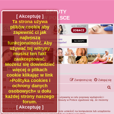
BEAUTY
[ Akceptuję ]
W POLSCE
Ta strona używa
plików cookie aby
zapewnić ci jak
najlepszą
funkcjonalność. Aby
używać tej witryny
musisz ten fakt
zaakceptować.
Możesz się dowiedzieć
Menu
więcej o plikach
cookie klikając w link
Portal
»Polityka cookies i
FAQ
Kontakt z nami
Zarejestruj się
Zaloguj się
Facebook
ochrony danych
S
Strona główna
osobowych« u dołu
Regulamin
z
Jak używamy plików cookie na naszym forum
każdej strony naszego
Plików znanych jako cookies na Beauty w Polsce używamy w celu poprawy wydajności i
Zapytaj administratora
u
zwiększenia wygody użytkownika. Korzystając z Beauty w Polsce zgadzasz się, że możemy
forum.
umieścić tego typu pliki na Twoim urządzeniu.
Kontakt
k
[ Akceptuję ]
Czym są pliki cookie?
Pliki cookie to małe pliki tekstowe, które witryna może umieścić na komputerze lub urządzeniu
a
mobilnym podczas pierwszej wizyty w tej witrynie lub na jednej z jej stron.