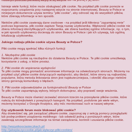
j
Istnieje wiele funkcji, które może obsługiwać plik cookie. Na przykład plik cookie pomoże w
rozpoznaniu urządzenia przy następnej wizycie na stronie internetowej. Beauty w Polsce w
niniejszym dokumencie używa terminu "pliki cookie", aby odnosić się do wszystkich plików,
które zbierają informacje w ten sposób.
Niektóre pliki cookie zawierają dane osobowe - na przykład jeśli klikniesz "zapamiętaj mnie"
podczas logowania, plik cookie zapisze Twoją nazwę użytkownika. Większość plików cookie nie
zbiera informacji identyfikujących użytkownika, ale zbiera bardziej ogólne informacje, np. o tym,
w jaki sposób użytkownicy docierają do stron Beauty w Polsce i jak ich używają, lub ogólną
lokalizację użytkownika.
Jakiego rodzaju plików cookie używa Beauty w Polsce?
Pliki cookie mogą spełniać kilka różnych funkcji:
1. Niezbędne pliki cookie
Niektóre pliki cookie są niezbędne do działania Beauty w Polsce. Te pliki cookie umożliwiają
korzystanie z usług, o które prosisz.
2. Pliki cookie do wspierania wydajności
Te pliki cookie mogą gromadzić anonimowe informacje na odwiedzanych stronach. Możemy na
przykład użyć plików cookie dotyczących wydajności, aby śledzić, które strony są najbardziej
popularne, która metoda linkowania stron jest najskuteczniejsza, i określić dlaczego niektóre
strony generują komunikaty o błędach.
3. Pliki cookie odpowiedzialne za funkcjonalność Beauty w Polsce
Te pliki cookie zapamiętują wybory, których dokonujesz, aby poprawić swoje wrażenia.
Beauty w Polsce może również zezwalać stronom trzecim na przesyłanie plików cookie, które
należą do którejkolwiek z powyższych kategorii. Na przykład, podobnie jak wiele witryn,
możemy korzystać z Google Analytics, aby móc monitorować ruch w naszej witrynie.
Czy użytkownik forum może blokować pliki cookie?
Aby dowiedzieć się, jak zarządzać plikami cookie, zapoznaj się z sekcją pomocy przeglądarki
lub podręcznikiem urządzenia mobilnego - lub odwiedź jedną z poniższych witryn, które
zawierają szczegółowe informacje na temat zarządzania, kontroli i usuwania plików cookie.
http://wszystkoociasteczkach.pl/
http://jakwylaczyccookie.pl/jak-wylaczyc-pliki-cookies/