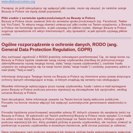
www.allaboutcookies.org
Pamiętaj, że jeśli zdecydujesz się wyłączyć pliki cookie, może się okazać, że niektóre sekcje
Beauty w Polsce nie będą działć poprawnie.
Pliki cookie z serwisów społecznościowych na Beauty w Polsce
Beauty w Polsce może zawierać linki do serwisów społecznościowych (np. Facebook, Twitter
lub YouTube). Te witryny mogą również umieszczać pliki cookie na Twoim urządzeniu, a Beauty
w Polsce nie kontroluje sposobu, w jaki używają ich plików cookie, dlatego Beauty w Polsce
sugeruje sprawdzenie ich witryn internetowych, aby sprawdzić, w jaki sposób używają plików
cookie.
Ogólne rozporządzenie o ochronie danych, RODO (ang.
General Data Protection Regulation, GDPR)
Aby zachować zgodność z RODO jesteśmy zobowiązani poinformować Cię, że twoje konto na
Beauty w Polsce będzie zawierało twoją nazwę użytkownika (możliwą do jednoznacznego
zidentyfikowania nazwę twojego konta, dalej "twoja nazwa użytkownika"), osobiste hasło
używane do zalogowania się na twoje konto (dalej "twoje hasło") i osobisty, poprawny adres e-
mail (dalej "Twój e-mail").
Informacje dotyczące Twojego konta na Beauty w Polsce są chronione przez prawa dotyczące
ochrony danych obowiązujące w kraju, w którym znajdują się serwery nas obsługujące.
Wszelkie informacje wykraczające poza nazwę użytkownika, hasło i adres e-mail wymagane
przez Beauty w Polsce podczas procesu rejestracji są obowiązkowe lub opcjonalne, według
uznania Beauty w Polsce.
Sam decydujesz, które informacje zawarte na Twoim koncie będą widoczne publicznie.
Ponadto na koncie możesz włączyć lub wyłączyć automatycznie generowane wiadomości e-
mail.
Ponadto będziemy przechowywać wszystkie adresy IP, których używasz do wysyłania treści na
Beauty w Polsce. W zależności od Twoich preferencji Beauty w Polsce może wysyłać Ci e-maile
na adres e-mail, który Beauty w Polsce przechowuje na Twoim koncie (ten, którego użyłeś
podczas rejestracji lub ten, który podałeś później w panelu użytkownika), ale możesz zmienić te
preferencje w panelu użytkownika w dowolnym momencie, jeśli chcesz przestać je odbierać.
Dane przekazane nam podczas rejestracji lub dodane później będą wykorzystywane wyłącznie