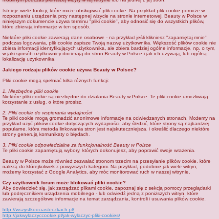
j
Istnieje wiele funkcji, które może obsługiwać plik cookie. Na przykład plik cookie pomoże w
rozpoznaniu urządzenia przy następnej wizycie na stronie internetowej. Beauty w Polsce w
niniejszym dokumencie używa terminu "pliki cookie", aby odnosić się do wszystkich plików,
które zbierają informacje w ten sposób.
Niektóre pliki cookie zawierają dane osobowe - na przykład jeśli klikniesz "zapamiętaj mnie"
podczas logowania, plik cookie zapisze Twoją nazwę użytkownika. Większość plików cookie nie
zbiera informacji identyfikujących użytkownika, ale zbiera bardziej ogólne informacje, np. o tym,
w jaki sposób użytkownicy docierają do stron Beauty w Polsce i jak ich używają, lub ogólną
lokalizację użytkownika.
Jakiego rodzaju plików cookie używa Beauty w Polsce?
Pliki cookie mogą spełniać kilka różnych funkcji:
1. Niezbędne pliki cookie
Niektóre pliki cookie są niezbędne do działania Beauty w Polsce. Te pliki cookie umożliwiają
korzystanie z usług, o które prosisz.
2. Pliki cookie do wspierania wydajności
Te pliki cookie mogą gromadzić anonimowe informacje na odwiedzanych stronach. Możemy na
przykład użyć plików cookie dotyczących wydajności, aby śledzić, które strony są najbardziej
popularne, która metoda linkowania stron jest najskuteczniejsza, i określić dlaczego niektóre
strony generują komunikaty o błędach.
3. Pliki cookie odpowiedzialne za funkcjonalność Beauty w Polsce
Te pliki cookie zapamiętują wybory, których dokonujesz, aby poprawić swoje wrażenia.
Beauty w Polsce może również zezwalać stronom trzecim na przesyłanie plików cookie, które
należą do którejkolwiek z powyższych kategorii. Na przykład, podobnie jak wiele witryn,
możemy korzystać z Google Analytics, aby móc monitorować ruch w naszej witrynie.
Czy użytkownik forum może blokować pliki cookie?
Aby dowiedzieć się, jak zarządzać plikami cookie, zapoznaj się z sekcją pomocy przeglądarki
lub podręcznikiem urządzenia mobilnego - lub odwiedź jedną z poniższych witryn, które
zawierają szczegółowe informacje na temat zarządzania, kontroli i usuwania plików cookie.
http://wszystkoociasteczkach.pl/
http://jakwylaczyccookie.pl/jak-wylaczyc-pliki-cookies/