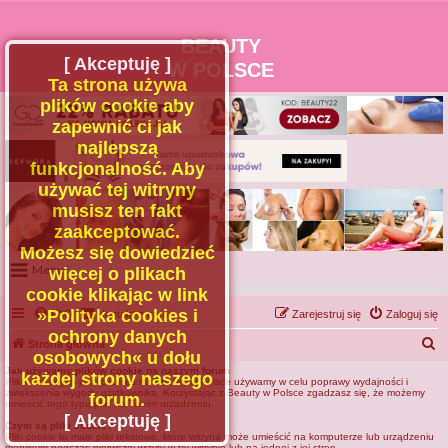
BEAUTY
[ Akceptuję ]
W POLSCE
Ta strona używa
plików cookie aby
zapewnić ci jak
najlepszą
funkcjonalność. Aby
używać tej witryny
musisz ten fakt
zaakceptować.
Możesz się dowiedzieć
Menu
więcej o plikach
cookie klikając w link
Portal
»Polityka cookies i
FAQ
Kontakt z nami
Zarejestruj się
Zaloguj się
Facebook
ochrony danych
S
Strona główna
osobowych« u dołu
Regulamin
z
Jak używamy plików cookie na naszym forum
każdej strony naszego
Plików znanych jako cookies na Beauty w Polsce używamy w celu poprawy wydajności i
Zapytaj administratora
u
zwiększenia wygody użytkownika. Korzystając z Beauty w Polsce zgadzasz się, że możemy
forum.
umieścić tego typu pliki na Twoim urządzeniu.
Kontakt
k
[ Akceptuję ]
Czym są pliki cookie?
Pliki cookie to małe pliki tekstowe, które witryna może umieścić na komputerze lub urządzeniu
a
mobilnym podczas pierwszej wizyty w tej witrynie lub na jednej z jej stron.