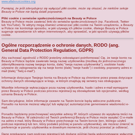
www.allaboutcookies.org
Pamiętaj, że jeśli zdecydujesz się wyłączyć pliki cookie, może się okazać, że niektóre sekcje
Beauty w Polsce nie będą działć poprawnie.
Pliki cookie z serwisów społecznościowych na Beauty w Polsce
Beauty w Polsce może zawierać linki do serwisów społecznościowych (np. Facebook, Twitter
lub YouTube). Te witryny mogą również umieszczać pliki cookie na Twoim urządzeniu, a Beauty
w Polsce nie kontroluje sposobu, w jaki używają ich plików cookie, dlatego Beauty w Polsce
sugeruje sprawdzenie ich witryn internetowych, aby sprawdzić, w jaki sposób używają plików
cookie.
Ogólne rozporządzenie o ochronie danych, RODO (ang.
General Data Protection Regulation, GDPR)
Aby zachować zgodność z RODO jesteśmy zobowiązani poinformować Cię, że twoje konto na
Beauty w Polsce będzie zawierało twoją nazwę użytkownika (możliwą do jednoznacznego
zidentyfikowania nazwę twojego konta, dalej "twoja nazwa użytkownika"), osobiste hasło
używane do zalogowania się na twoje konto (dalej "twoje hasło") i osobisty, poprawny adres e-
mail (dalej "Twój e-mail").
Informacje dotyczące Twojego konta na Beauty w Polsce są chronione przez prawa dotyczące
ochrony danych obowiązujące w kraju, w którym znajdują się serwery nas obsługujące.
Wszelkie informacje wykraczające poza nazwę użytkownika, hasło i adres e-mail wymagane
przez Beauty w Polsce podczas procesu rejestracji są obowiązkowe lub opcjonalne, według
uznania Beauty w Polsce.
Sam decydujesz, które informacje zawarte na Twoim koncie będą widoczne publicznie.
Ponadto na koncie możesz włączyć lub wyłączyć automatycznie generowane wiadomości e-
mail.
Ponadto będziemy przechowywać wszystkie adresy IP, których używasz do wysyłania treści na
Beauty w Polsce. W zależności od Twoich preferencji Beauty w Polsce może wysyłać Ci e-maile
na adres e-mail, który Beauty w Polsce przechowuje na Twoim koncie (ten, którego użyłeś
podczas rejestracji lub ten, który podałeś później w panelu użytkownika), ale możesz zmienić te
preferencje w panelu użytkownika w dowolnym momencie, jeśli chcesz przestać je odbierać.
Dane przekazane nam podczas rejestracji lub dodane później będą wykorzystywane wyłącznie