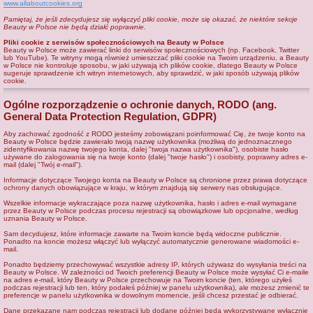
www.allaboutcookies.org
Pamiętaj, że jeśli zdecydujesz się wyłączyć pliki cookie, może się okazać, że niektóre sekcje
Beauty w Polsce nie będą działć poprawnie.
Pliki cookie z serwisów społecznościowych na Beauty w Polsce
Beauty w Polsce może zawierać linki do serwisów społecznościowych (np. Facebook, Twitter
lub YouTube). Te witryny mogą również umieszczać pliki cookie na Twoim urządzeniu, a Beauty
w Polsce nie kontroluje sposobu, w jaki używają ich plików cookie, dlatego Beauty w Polsce
sugeruje sprawdzenie ich witryn internetowych, aby sprawdzić, w jaki sposób używają plików
cookie.
Ogólne rozporządzenie o ochronie danych, RODO (ang.
General Data Protection Regulation, GDPR)
Aby zachować zgodność z RODO jesteśmy zobowiązani poinformować Cię, że twoje konto na
Beauty w Polsce będzie zawierało twoją nazwę użytkownika (możliwą do jednoznacznego
zidentyfikowania nazwę twojego konta, dalej "twoja nazwa użytkownika"), osobiste hasło
używane do zalogowania się na twoje konto (dalej "twoje hasło") i osobisty, poprawny adres e-
mail (dalej "Twój e-mail").
Informacje dotyczące Twojego konta na Beauty w Polsce są chronione przez prawa dotyczące
ochrony danych obowiązujące w kraju, w którym znajdują się serwery nas obsługujące.
Wszelkie informacje wykraczające poza nazwę użytkownika, hasło i adres e-mail wymagane
przez Beauty w Polsce podczas procesu rejestracji są obowiązkowe lub opcjonalne, według
uznania Beauty w Polsce.
Sam decydujesz, które informacje zawarte na Twoim koncie będą widoczne publicznie.
Ponadto na koncie możesz włączyć lub wyłączyć automatycznie generowane wiadomości e-
mail.
Ponadto będziemy przechowywać wszystkie adresy IP, których używasz do wysyłania treści na
Beauty w Polsce. W zależności od Twoich preferencji Beauty w Polsce może wysyłać Ci e-maile
na adres e-mail, który Beauty w Polsce przechowuje na Twoim koncie (ten, którego użyłeś
podczas rejestracji lub ten, który podałeś później w panelu użytkownika), ale możesz zmienić te
preferencje w panelu użytkownika w dowolnym momencie, jeśli chcesz przestać je odbierać.
Dane przekazane nam podczas rejestracji lub dodane później będą wykorzystywane wyłącznie