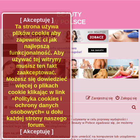
BEAUTY
[ Akceptuję ]
W POLSCE
Ta strona używa
plików cookie aby
zapewnić ci jak
najlepszą
funkcjonalność. Aby
używać tej witryny
musisz ten fakt
zaakceptować.
Możesz się dowiedzieć
Menu
więcej o plikach
cookie klikając w link
Portal
»Polityka cookies i
FAQ
Kontakt z nami
Zarejestruj się
Zaloguj się
Facebook
ochrony danych
S
Strona główna
osobowych« u dołu
Regulamin
z
Jak używamy plików cookie na naszym forum
każdej strony naszego
Plików znanych jako cookies na Beauty w Polsce używamy w celu poprawy wydajności i
Zapytaj administratora
u
zwiększenia wygody użytkownika. Korzystając z Beauty w Polsce zgadzasz się, że możemy
forum.
umieścić tego typu pliki na Twoim urządzeniu.
Kontakt
k
[ Akceptuję ]
Czym są pliki cookie?
Pliki cookie to małe pliki tekstowe, które witryna może umieścić na komputerze lub urządzeniu
a
mobilnym podczas pierwszej wizyty w tej witrynie lub na jednej z jej stron.