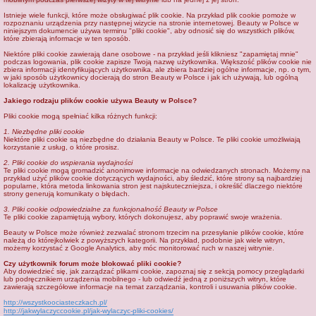
j
Istnieje wiele funkcji, które może obsługiwać plik cookie. Na przykład plik cookie pomoże w
rozpoznaniu urządzenia przy następnej wizycie na stronie internetowej. Beauty w Polsce w
niniejszym dokumencie używa terminu "pliki cookie", aby odnosić się do wszystkich plików,
które zbierają informacje w ten sposób.
Niektóre pliki cookie zawierają dane osobowe - na przykład jeśli klikniesz "zapamiętaj mnie"
podczas logowania, plik cookie zapisze Twoją nazwę użytkownika. Większość plików cookie nie
zbiera informacji identyfikujących użytkownika, ale zbiera bardziej ogólne informacje, np. o tym,
w jaki sposób użytkownicy docierają do stron Beauty w Polsce i jak ich używają, lub ogólną
lokalizację użytkownika.
Jakiego rodzaju plików cookie używa Beauty w Polsce?
Pliki cookie mogą spełniać kilka różnych funkcji:
1. Niezbędne pliki cookie
Niektóre pliki cookie są niezbędne do działania Beauty w Polsce. Te pliki cookie umożliwiają
korzystanie z usług, o które prosisz.
2. Pliki cookie do wspierania wydajności
Te pliki cookie mogą gromadzić anonimowe informacje na odwiedzanych stronach. Możemy na
przykład użyć plików cookie dotyczących wydajności, aby śledzić, które strony są najbardziej
popularne, która metoda linkowania stron jest najskuteczniejsza, i określić dlaczego niektóre
strony generują komunikaty o błędach.
3. Pliki cookie odpowiedzialne za funkcjonalność Beauty w Polsce
Te pliki cookie zapamiętują wybory, których dokonujesz, aby poprawić swoje wrażenia.
Beauty w Polsce może również zezwalać stronom trzecim na przesyłanie plików cookie, które
należą do którejkolwiek z powyższych kategorii. Na przykład, podobnie jak wiele witryn,
możemy korzystać z Google Analytics, aby móc monitorować ruch w naszej witrynie.
Czy użytkownik forum może blokować pliki cookie?
Aby dowiedzieć się, jak zarządzać plikami cookie, zapoznaj się z sekcją pomocy przeglądarki
lub podręcznikiem urządzenia mobilnego - lub odwiedź jedną z poniższych witryn, które
zawierają szczegółowe informacje na temat zarządzania, kontroli i usuwania plików cookie.
http://wszystkoociasteczkach.pl/
http://jakwylaczyccookie.pl/jak-wylaczyc-pliki-cookies/