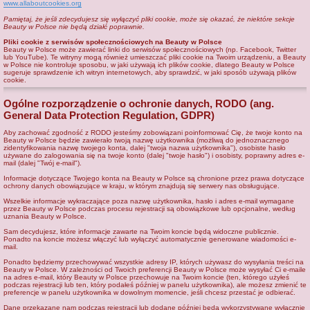
www.allaboutcookies.org
Pamiętaj, że jeśli zdecydujesz się wyłączyć pliki cookie, może się okazać, że niektóre sekcje
Beauty w Polsce nie będą działć poprawnie.
Pliki cookie z serwisów społecznościowych na Beauty w Polsce
Beauty w Polsce może zawierać linki do serwisów społecznościowych (np. Facebook, Twitter
lub YouTube). Te witryny mogą również umieszczać pliki cookie na Twoim urządzeniu, a Beauty
w Polsce nie kontroluje sposobu, w jaki używają ich plików cookie, dlatego Beauty w Polsce
sugeruje sprawdzenie ich witryn internetowych, aby sprawdzić, w jaki sposób używają plików
cookie.
Ogólne rozporządzenie o ochronie danych, RODO (ang.
General Data Protection Regulation, GDPR)
Aby zachować zgodność z RODO jesteśmy zobowiązani poinformować Cię, że twoje konto na
Beauty w Polsce będzie zawierało twoją nazwę użytkownika (możliwą do jednoznacznego
zidentyfikowania nazwę twojego konta, dalej "twoja nazwa użytkownika"), osobiste hasło
używane do zalogowania się na twoje konto (dalej "twoje hasło") i osobisty, poprawny adres e-
mail (dalej "Twój e-mail").
Informacje dotyczące Twojego konta na Beauty w Polsce są chronione przez prawa dotyczące
ochrony danych obowiązujące w kraju, w którym znajdują się serwery nas obsługujące.
Wszelkie informacje wykraczające poza nazwę użytkownika, hasło i adres e-mail wymagane
przez Beauty w Polsce podczas procesu rejestracji są obowiązkowe lub opcjonalne, według
uznania Beauty w Polsce.
Sam decydujesz, które informacje zawarte na Twoim koncie będą widoczne publicznie.
Ponadto na koncie możesz włączyć lub wyłączyć automatycznie generowane wiadomości e-
mail.
Ponadto będziemy przechowywać wszystkie adresy IP, których używasz do wysyłania treści na
Beauty w Polsce. W zależności od Twoich preferencji Beauty w Polsce może wysyłać Ci e-maile
na adres e-mail, który Beauty w Polsce przechowuje na Twoim koncie (ten, którego użyłeś
podczas rejestracji lub ten, który podałeś później w panelu użytkownika), ale możesz zmienić te
preferencje w panelu użytkownika w dowolnym momencie, jeśli chcesz przestać je odbierać.
Dane przekazane nam podczas rejestracji lub dodane później będą wykorzystywane wyłącznie