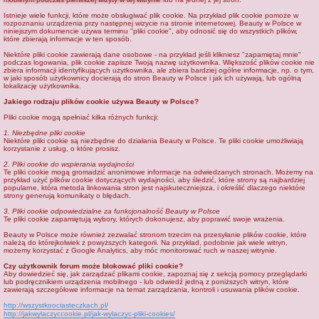
j
Istnieje wiele funkcji, które może obsługiwać plik cookie. Na przykład plik cookie pomoże w
rozpoznaniu urządzenia przy następnej wizycie na stronie internetowej. Beauty w Polsce w
niniejszym dokumencie używa terminu "pliki cookie", aby odnosić się do wszystkich plików,
które zbierają informacje w ten sposób.
Niektóre pliki cookie zawierają dane osobowe - na przykład jeśli klikniesz "zapamiętaj mnie"
podczas logowania, plik cookie zapisze Twoją nazwę użytkownika. Większość plików cookie nie
zbiera informacji identyfikujących użytkownika, ale zbiera bardziej ogólne informacje, np. o tym,
w jaki sposób użytkownicy docierają do stron Beauty w Polsce i jak ich używają, lub ogólną
lokalizację użytkownika.
Jakiego rodzaju plików cookie używa Beauty w Polsce?
Pliki cookie mogą spełniać kilka różnych funkcji:
1. Niezbędne pliki cookie
Niektóre pliki cookie są niezbędne do działania Beauty w Polsce. Te pliki cookie umożliwiają
korzystanie z usług, o które prosisz.
2. Pliki cookie do wspierania wydajności
Te pliki cookie mogą gromadzić anonimowe informacje na odwiedzanych stronach. Możemy na
przykład użyć plików cookie dotyczących wydajności, aby śledzić, które strony są najbardziej
popularne, która metoda linkowania stron jest najskuteczniejsza, i określić dlaczego niektóre
strony generują komunikaty o błędach.
3. Pliki cookie odpowiedzialne za funkcjonalność Beauty w Polsce
Te pliki cookie zapamiętują wybory, których dokonujesz, aby poprawić swoje wrażenia.
Beauty w Polsce może również zezwalać stronom trzecim na przesyłanie plików cookie, które
należą do którejkolwiek z powyższych kategorii. Na przykład, podobnie jak wiele witryn,
możemy korzystać z Google Analytics, aby móc monitorować ruch w naszej witrynie.
Czy użytkownik forum może blokować pliki cookie?
Aby dowiedzieć się, jak zarządzać plikami cookie, zapoznaj się z sekcją pomocy przeglądarki
lub podręcznikiem urządzenia mobilnego - lub odwiedź jedną z poniższych witryn, które
zawierają szczegółowe informacje na temat zarządzania, kontroli i usuwania plików cookie.
http://wszystkoociasteczkach.pl/
http://jakwylaczyccookie.pl/jak-wylaczyc-pliki-cookies/