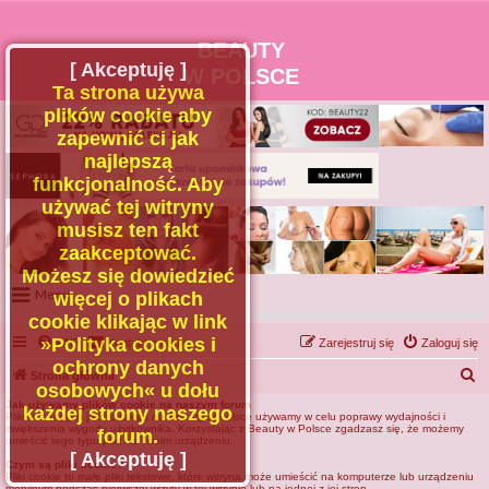
BEAUTY
[ Akceptuję ]
W POLSCE
Ta strona używa
plików cookie aby
zapewnić ci jak
najlepszą
funkcjonalność. Aby
używać tej witryny
musisz ten fakt
zaakceptować.
Możesz się dowiedzieć
Menu
więcej o plikach
cookie klikając w link
Portal
»Polityka cookies i
FAQ
Kontakt z nami
Zarejestruj się
Zaloguj się
Facebook
ochrony danych
S
Strona główna
osobowych« u dołu
Regulamin
z
Jak używamy plików cookie na naszym forum
każdej strony naszego
Plików znanych jako cookies na Beauty w Polsce używamy w celu poprawy wydajności i
Zapytaj administratora
u
zwiększenia wygody użytkownika. Korzystając z Beauty w Polsce zgadzasz się, że możemy
forum.
umieścić tego typu pliki na Twoim urządzeniu.
Kontakt
k
[ Akceptuję ]
Czym są pliki cookie?
Pliki cookie to małe pliki tekstowe, które witryna może umieścić na komputerze lub urządzeniu
a
mobilnym podczas pierwszej wizyty w tej witrynie lub na jednej z jej stron.