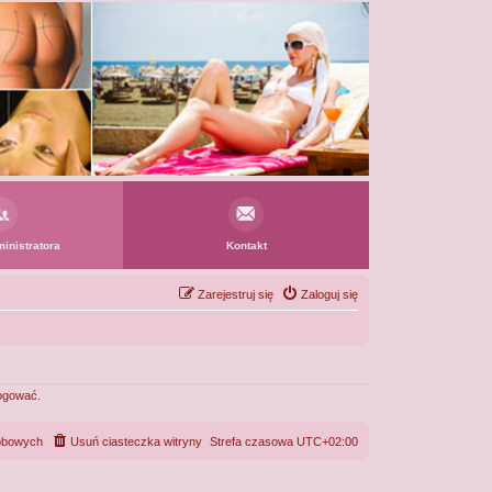
inistratora
Kontakt
Zarejestruj się
Zaloguj się
logować.
sobowych
Usuń ciasteczka witryny
Strefa czasowa
UTC+02:00