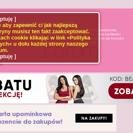
ptuję ]
BEAUTY W POLSCE
 aby zapewnić ci jak najlepszą
Naszą misją jest poszerzanie wiedzy u pacjenta chirurgii plastycznej,
ryny musisz ten fakt zaakceptować.
medycyny estetycznej oraz dziedzin pokrewnych, na temat możliwości
ach cookie klikając w link »Polityka
i ograniczeń tych dziedzin medycyny, oraz uświadamianie im tak korzyści
jak i zagrożeń wynikających z podejmowanych decyzji.
ch« u dołu każdej strony naszego
um.
ptuję ]