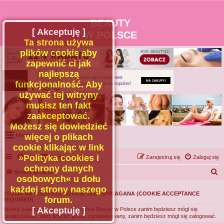
BEAUTY
[ Akceptuję ]
W POLSCE
Ta strona używa
plików cookie aby
zapewnić ci jak
najlepszą
funkcjonalność. Aby
używać tej witryny
musisz ten fakt
zaakceptować.
Możesz się dowiedzieć
Menu
więcej o plikach
cookie klikając w link
Portal
»Polityka cookies i
FAQ
Kontakt z nami
Zarejestruj się
Zaloguj się
Facebook
ochrony danych
S
Strona główna
osobowych« u dołu
Regulamin
z
każdej strony naszego
Zapytaj administratora
ZGODA NA POLITYKĘ COOKIE JEST WYMAGANA (COOKIE ACCEPTANCE
u
forum.
REQUIRED)
Kontakt
k
[ Akceptuję ]
Musisz zaakceptować politykę cookie Beauty w Polsce zanim będziesz mógł się
zarejestrować, albo, jeśli już jesteś zarejestrowany, zanim będziesz mógł się zalogować.
a