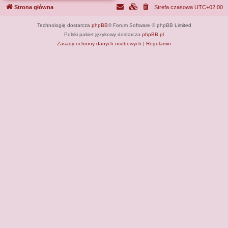
Strona główna
Strefa czasowa
UTC+02:00
j
Technologię dostarcza
phpBB
® Forum Software © phpBB Limited
Polski pakiet językowy dostarcza
phpBB.pl
Zasady ochrony danych osobowych
|
Regulamin