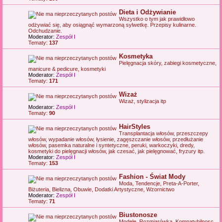
Dieta i Odżywianie
Wszystko o tym jak prawidłowo
odżywiać się, aby osiągnąć wymarzoną sylwetkę. Przepisy kulinarne.
Odchudzanie.
Moderator:
Zespół I
Tematy:
137
Kosmetyka
Pielęgnacja skóry, zabiegi kosmetyczne,
manicure & pedicure, kosmetyki
Moderator:
Zespół I
Tematy:
171
Wizaż
Wizaż, stylizacja itp
Moderator:
Zespół I
Tematy:
90
HairStyles
Transplantacja włosów, przeszczepy
włosów, wypadanie włosów, łysienie, zagęszczanie włosów, przedłużanie
włosów, pasemka naturalne i syntetyczne, peruki, warkoczyki, dredy,
kosmetyki do pielęgnacji włosów, jak czesać, jak pielęgnować, fryzury itp.
Moderator:
Zespół I
Tematy:
153
Fashion - Świat Mody
Moda, Tendencje, Preta-A-Porter,
Biżuteria, Bielizna, Obuwie, Dodatki Artystyczne, Wzornictwo
Moderator:
Zespół I
Tematy:
71
Biustonosze
Modele, Rozmiarówka, Kompatybilnosc