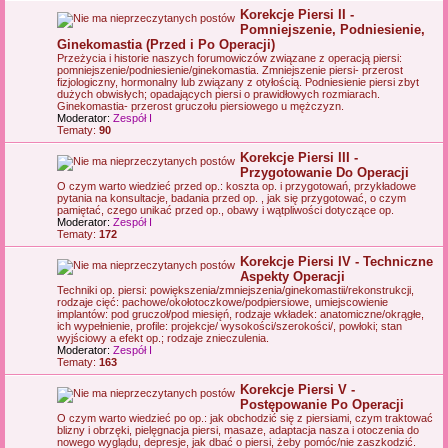
Korekcje Piersi II -
Pomniejszenie, Podniesienie,
Ginekomastia (Przed i Po Operacji)
Przeżycia i historie naszych forumowiczów związane z operacją piersi:
pomniejszenie/podniesienie/ginekomastia. Zmniejszenie piersi- przerost
fizjologiczny, hormonalny lub związany z otyłością. Podniesienie piersi zbyt
dużych obwisłych; opadających piersi o prawidłowych rozmiarach.
Ginekomastia- przerost gruczołu piersiowego u mężczyzn.
Moderator:
Zespół I
Tematy:
90
Korekcje Piersi III -
Przygotowanie Do Operacji
O czym warto wiedzieć przed op.: koszta op. i przygotowań, przykładowe
pytania na konsultacje, badania przed op. , jak się przygotować, o czym
pamiętać, czego unikać przed op., obawy i wątpliwości dotyczące op.
Moderator:
Zespół I
Tematy:
172
Korekcje Piersi IV - Techniczne
Aspekty Operacji
Techniki op. piersi: powiększenia/zmniejszenia/ginekomastii/rekonstrukcji,
rodzaje cięć: pachowe/okołotoczkowe/podpiersiowe, umiejscowienie
implantów: pod gruczoł/pod miesięń, rodzaje wkładek: anatomiczne/okrągłe,
ich wypełnienie, profile: projekcje/ wysokości/szerokości/, powłoki; stan
wyjściowy a efekt op.; rodzaje znieczulenia.
Moderator:
Zespół I
Tematy:
163
Korekcje Piersi V -
Postępowanie Po Operacji
O czym warto wiedzieć po op.: jak obchodzić się z piersiami, czym traktować
blizny i obrzęki, pielęgnacja piersi, masaze, adaptacja nasza i otoczenia do
nowego wyglądu, depresje, jak dbać o piersi, żeby pomóc/nie zaszkodzić.