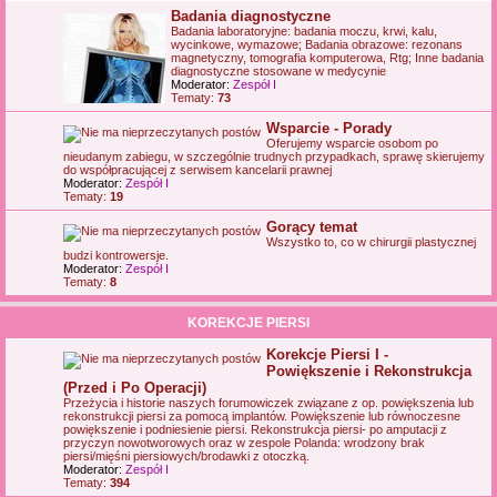
Badania diagnostyczne
Badania laboratoryjne: badania moczu, krwi, kalu,
wycinkowe, wymazowe; Badania obrazowe: rezonans
magnetyczny, tomografia komputerowa, Rtg; Inne badania
diagnostyczne stosowane w medycynie
Moderator:
Zespół I
Tematy:
73
Wsparcie - Porady
Oferujemy wsparcie osobom po
nieudanym zabiegu, w szczególnie trudnych przypadkach, sprawę skierujemy
do współpracującej z serwisem kancelarii prawnej
Moderator:
Zespół I
Tematy:
19
Gorący temat
Wszystko to, co w chirurgii plastycznej
budzi kontrowersje.
Moderator:
Zespół I
Tematy:
8
KOREKCJE PIERSI
Korekcje Piersi I -
Powiększenie i Rekonstrukcja
(Przed i Po Operacji)
Przeżycia i historie naszych forumowiczek związane z op. powiększenia lub
rekonstrukcji piersi za pomocą implantów. Powiększenie lub równoczesne
powiększenie i podniesienie piersi. Rekonstrukcja piersi- po amputacji z
przyczyn nowotworowych oraz w zespole Polanda: wrodzony brak
piersi/mięśni piersiowych/brodawki z otoczką.
Moderator:
Zespół I
Tematy:
394