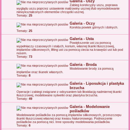
Galeria - Uszy
Zabieg korekcyjny uszu, poprawa
wyglądu uszu poprzez ustawienie małżowiny usznej i/lub wymodelowanie
niewykształconych elementów chrząstki usznej.
Tematy:
25
Galeria - Oczy
Korekta powiek górnych i dolnych.
Tematy:
25
Galeria - Usta
Powiększenie ust za pomocą
wypełniaczy czasowych i stałych, korium, własnej tkanki tłuszczowej,
implantów silikonowych, lifting ust za pomocą ciecia na krawędzi ust lub pod
nosem.
Tematy:
73
Galeria - Broda
Modelowanie brody za pomocą
implantów oraz tkanek własnych.
Tematy:
8
Galeria - Liposukcja i plastyka
brzucha
Operacje i zabiegi związane z odsysaniem lub likwidacją nadmiernej tkanki
tłuszczowej, modelowane sylwetki oraz plastyka brzucha.
Tematy:
49
Galeria - Modelowanie
pośladków
Modelowanie pośladków za pomocą implantów silikonowych, przeszczepu
tkanki tłuszczowej własnej oraz kwasu hialuronowego. Podnoszenie
pośladków za pomocą nici. Inne sposoby modelowania pośladków.
Tematy:
6