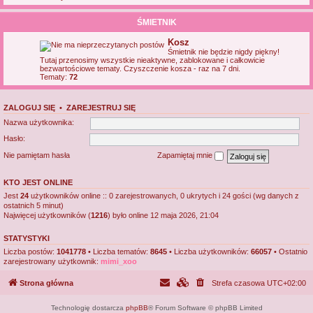
ŚMIETNIK
Kosz
Śmietnik nie będzie nigdy piękny!
Tutaj przenosimy wszystkie nieaktywne, zablokowane i całkowicie
bezwartościowe tematy. Czyszczenie kosza - raz na 7 dni.
Tematy:
72
ZALOGUJ SIĘ
•
ZAREJESTRUJ SIĘ
Nazwa użytkownika:
Hasło:
Nie pamiętam hasła
Zapamiętaj mnie
KTO JEST ONLINE
Jest
24
użytkowników online :: 0 zarejestrowanych, 0 ukrytych i 24 gości (wg danych z
ostatnich 5 minut)
Najwięcej użytkowników (
1216
) było online 12 maja 2026, 21:04
STATYSTYKI
Liczba postów:
1041778
• Liczba tematów:
8645
• Liczba użytkowników:
66057
• Ostatnio
zarejestrowany użytkownik:
mimi_xoo
Strona główna
Strefa czasowa
UTC+02:00
Technologię dostarcza
phpBB
® Forum Software © phpBB Limited