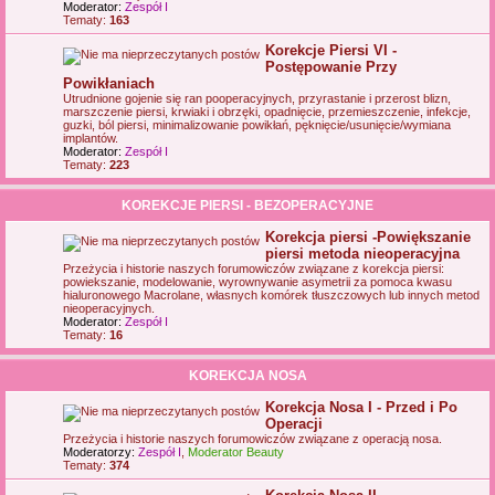
Moderator:
Zespół I
Tematy:
163
Korekcje Piersi VI -
Postępowanie Przy
Powikłaniach
Utrudnione gojenie się ran pooperacyjnych, przyrastanie i przerost blizn,
marszczenie piersi, krwiaki i obrzęki, opadnięcie, przemieszczenie, infekcje,
guzki, ból piersi, minimalizowanie powikłań, pęknięcie/usunięcie/wymiana
implantów.
Moderator:
Zespół I
Tematy:
223
KOREKCJE PIERSI - BEZOPERACYJNE
Korekcja piersi -Powiększanie
piersi metoda nieoperacyjna
Przeżycia i historie naszych forumowiczów związane z korekcja piersi:
powiekszanie, modelowanie, wyrownywanie asymetrii za pomoca kwasu
hialuronowego Macrolane, własnych komórek tłuszczowych lub innych metod
nieoperacyjnych.
Moderator:
Zespół I
Tematy:
16
KOREKCJA NOSA
Korekcja Nosa I - Przed i Po
Operacji
Przeżycia i historie naszych forumowiczów związane z operacją nosa.
Moderatorzy:
Zespół I
,
Moderator Beauty
Tematy:
374