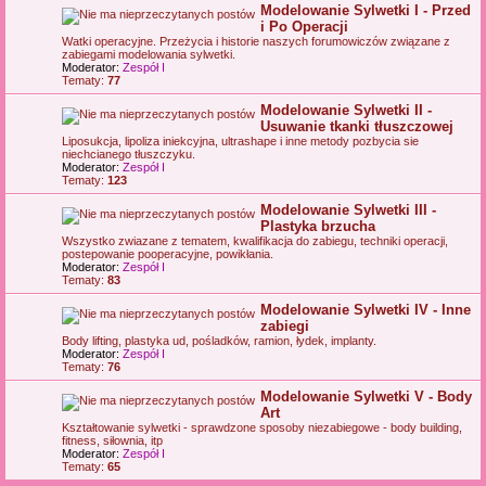
Modelowanie Sylwetki I - Przed
i Po Operacji
Watki operacyjne. Przeżycia i historie naszych forumowiczów związane z
zabiegami modelowania sylwetki.
Moderator:
Zespół I
Tematy:
77
Modelowanie Sylwetki II -
Usuwanie tkanki tłuszczowej
Liposukcja, lipoliza iniekcyjna, ultrashape i inne metody pozbycia sie
niechcianego tłuszczyku.
Moderator:
Zespół I
Tematy:
123
Modelowanie Sylwetki III -
Plastyka brzucha
Wszystko zwiazane z tematem, kwalifikacja do zabiegu, techniki operacji,
postepowanie pooperacyjne, powikłania.
Moderator:
Zespół I
Tematy:
83
Modelowanie Sylwetki IV - Inne
zabiegi
Body lifting, plastyka ud, pośladków, ramion, łydek, implanty.
Moderator:
Zespół I
Tematy:
76
Modelowanie Sylwetki V - Body
Art
Kształtowanie sylwetki - sprawdzone sposoby niezabiegowe - body building,
fitness, siłownia, itp
Moderator:
Zespół I
Tematy:
65