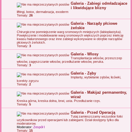
Galeria - Zabiegi odmładzajace
i likwidujące blizny
liftingi, botox, dermabrazja, exoderm
Tematy:
26
Galeria - Narządy płciowe
żeńskie
Chirurgiczne pomniejszenie warg sromowych mniejszych (labioplastyka).
Powiększenie i modelowanie warg sromowych większych poprzez iniekcję
kwasu hialuronowego oraz inne zabiegi wykonywane w obrębie narządów
płciowych żeńskich.
Tematy:
3
Galeria - Wlosy
Transplantacja włosów, przeszczep
włosów, zagęszczanie włosów, przedłużanie włosów, peruka.
Tematy:
3
Galeria - Zęby
Implanty, wybielanie zębów, licówki,
korekty zgryzu
Tematy:
2
Galeria - Makijaż permanentny,
wizaż
Kreska górna, kreska dolna, brwi, usta. Przedłużanie rzęs.
Tematy:
5
Galeria - Przed Operacją
Tutaj zamieszczamy wszystkie fotki
uzytkownikow przed operacjami lub zabiegami. Dział dostępny tylko dla
moderatorow.
Moderator:
Zespół I
Tematy:
15