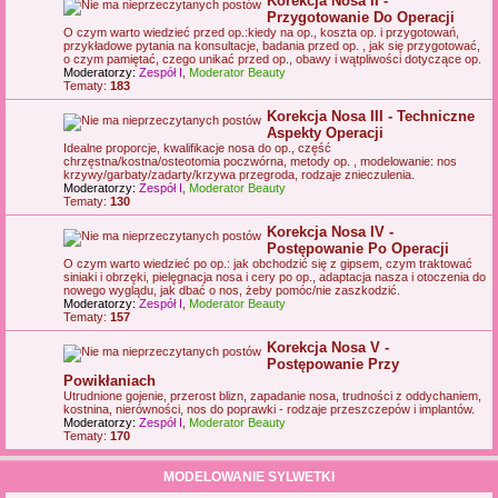
Korekcja Nosa II -
Przygotowanie Do Operacji
O czym warto wiedzieć przed op.:kiedy na op., koszta op. i przygotowań,
przykładowe pytania na konsultacje, badania przed op. , jak się przygotować,
o czym pamiętać, czego unikać przed op., obawy i wątpliwości dotyczące op.
Moderatorzy:
Zespół I
,
Moderator Beauty
Tematy:
183
Korekcja Nosa III - Techniczne
Aspekty Operacji
Idealne proporcje, kwalifikacje nosa do op., część
chrzęstna/kostna/osteotomia poczwórna, metody op. , modelowanie: nos
krzywy/garbaty/zadarty/krzywa przegroda, rodzaje znieczulenia.
Moderatorzy:
Zespół I
,
Moderator Beauty
Tematy:
130
Korekcja Nosa IV -
Postępowanie Po Operacji
O czym warto wiedzieć po op.: jak obchodzić się z gipsem, czym traktować
siniaki i obrzęki, pielęgnacja nosa i cery po op., adaptacja nasza i otoczenia do
nowego wyglądu, jak dbać o nos, żeby pomóc/nie zaszkodzić.
Moderatorzy:
Zespół I
,
Moderator Beauty
Tematy:
157
Korekcja Nosa V -
Postępowanie Przy
Powikłaniach
Utrudnione gojenie, przerost blizn, zapadanie nosa, trudności z oddychaniem,
kostnina, nierówności, nos do poprawki - rodzaje przeszczepów i implantów.
Moderatorzy:
Zespół I
,
Moderator Beauty
Tematy:
170
MODELOWANIE SYLWETKI