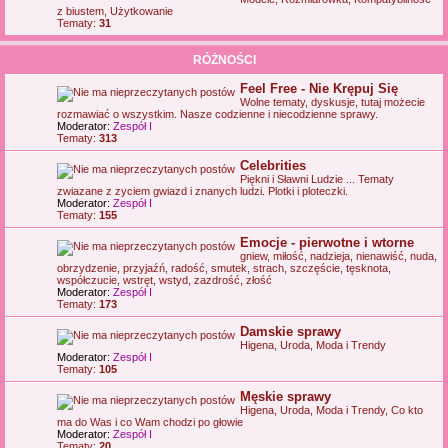
z biustem, Użytkowanie
Tematy:
31
RÓŻNOŚCI
Feel Free - Nie Krępuj Się
Wolne tematy, dyskusje, tutaj możecie
rozmawiać o wszystkim. Nasze codzienne i niecodzienne sprawy.
Moderator:
Zespół I
Tematy:
313
Celebrities
Piękni i Sławni Ludzie ... Tematy
zwiazane z zyciem gwiazd i znanych ludzi. Plotki i ploteczki.
Moderator:
Zespół I
Tematy:
155
Emocje - pierwotne i wtorne
gniew, miłość, nadzieja, nienawiść, nuda,
obrzydzenie, przyjaźń, radość, smutek, strach, szczęście, tęsknota,
współczucie, wstręt, wstyd, zazdrość, złość
Moderator:
Zespół I
Tematy:
173
Damskie sprawy
Higena, Uroda, Moda i Trendy
Moderator:
Zespół I
Tematy:
105
Męskie sprawy
Higena, Uroda, Moda i Trendy, Co kto
ma do Was i co Wam chodzi po głowie
Moderator:
Zespół I
Tematy:
20