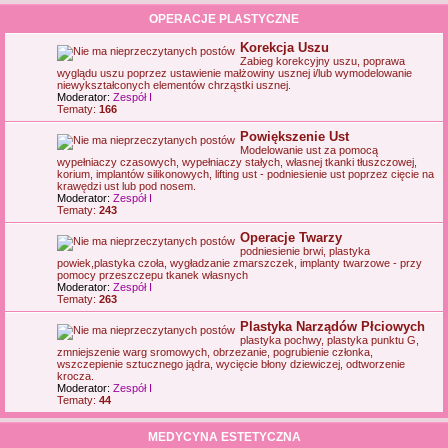
OPERACJE PLASTYCZNE
Korekcja Uszu
Zabieg korekcyjny uszu, poprawa
wyglądu uszu poprzez ustawienie małżowiny usznej i/lub wymodelowanie
niewykształconych elementów chrząstki usznej.
Moderator:
Zespół I
Tematy:
166
Powiększenie Ust
Modelowanie ust za pomocą
wypełniaczy czasowych, wypełniaczy stałych, własnej tkanki tłuszczowej,
korium, implantów silikonowych, lifting ust - podniesienie ust poprzez cięcie na
krawędzi ust lub pod nosem.
Moderator:
Zespół I
Tematy:
243
Operacje Twarzy
podniesienie brwi, plastyka
powiek,plastyka czoła, wygładzanie zmarszczek, implanty twarzowe - przy
pomocy przeszczepu tkanek własnych
Moderator:
Zespół I
Tematy:
263
Plastyka Narządów Płciowych
plastyka pochwy, plastyka punktu G,
zmniejszenie warg sromowych, obrzezanie, pogrubienie członka,
wszczepienie sztucznego jądra, wycięcie błony dziewiczej, odtworzenie
krocza.
Moderator:
Zespół I
Tematy:
44
MEDYCYNA ESTETYCZNA