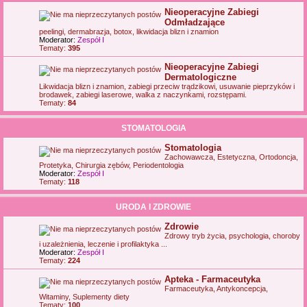
Nieoperacyjne Zabiegi
Odmładzające
peelingi, dermabrazja, botox, likwidacja blizn i znamion
Moderator:
Zespół I
Tematy:
395
Nieoperacyjne Zabiegi
Dermatologiczne
Likwidacja blizn i znamion, zabiegi przeciw trądzikowi, usuwanie pieprzyków i
brodawek, zabiegi laserowe, walka z naczynkami, rozstępami.
Tematy:
84
STOMATOLOGIA
Stomatologia
Zachowawcza, Estetyczna, Ortodoncja,
Protetyka, Chirurgia zębów, Periodentologia
Moderator:
Zespół I
Tematy:
118
URODA I ZDROWIE
Zdrowie
Zdrowy tryb życia, psychologia, choroby
i uzależnienia, leczenie i profilaktyka ...
Moderator:
Zespół I
Tematy:
224
Apteka - Farmaceutyka
Farmaceutyka, Antykoncepcja,
Witaminy, Suplementy diety
Tematy:
100