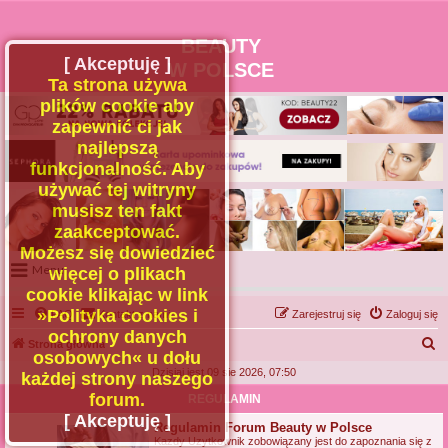
BEAUTY
[ Akceptuję ]
W POLSCE
Ta strona używa
plików cookie aby
zapewnić ci jak
najlepszą
funkcjonalność. Aby
używać tej witryny
musisz ten fakt
zaakceptować.
Możesz się dowiedzieć
Menu
więcej o plikach
cookie klikając w link
Portal
»Polityka cookies i
FAQ
Kontakt z nami
Zarejestruj się
Zaloguj się
Facebook
ochrony danych
S
Strona główna
osobowych« u dołu
Regulamin
z
Dzisiaj jest 09 sie 2026, 07:50
każdej strony naszego
Zapytaj administratora
u
forum.
REGULAMIN
Kontakt
k
[ Akceptuję ]
Regulamin Forum Beauty w Polsce
a
Kazdy Uzytkownik zobowiązany jest do zapoznania się z