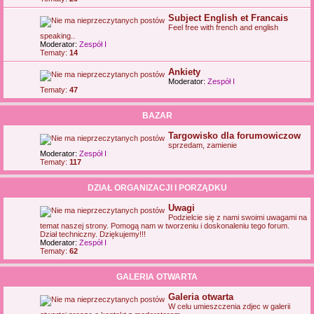
Subject English et Francais
Feel free with french and english
speaking..
Moderator:
Zespół I
Tematy:
14
Ankiety
Moderator:
Zespół I
Tematy:
47
BAZAR
Targowisko dla forumowiczow
sprzedam, zamienie
Moderator:
Zespół I
Tematy:
117
DZIAŁ ORGANIZACJI I PORZĄDKU
Uwagi
Podzielcie się z nami swoimi uwagami na
temat naszej strony. Pomogą nam w tworzeniu i doskonaleniu tego forum.
Dział techniczny. Dziękujemy!!!
Moderator:
Zespół I
Tematy:
62
GALERIA OTWARTA
Galeria otwarta
W celu umieszczenia zdjec w galerii