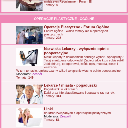
niniejszym Regulaminem Forum !!!
j
Tematy:
4
OPERACJE PLASTYCZNE - OGÓLNE
Operacje Plastyczne - Forum Ogólne
Forum ogólne - wolne tematy ale o operacjach
plastycznych
Tematy:
228
Nazwiska Lekarzy - wyłącznie opinie
pooperacyjne
Masz kłopoty z dokonaniem dobrego wyboru specjalisty?
Tutaj znajdziesz odpowiedź! Zabiegi jakie ktoś sobie robił!
Jaki chirurg, co operował, krótki opis, metoda, koszt i
wrażenia.
W tym temacie, umieszczamy tylko i wyłącznie własne opinie pooperacyjne.
Moderator:
Zespół I
Tematy:
149
Lekarze / miasta - pogaduszki
Pogaduszki o lekarzach.
Dział oraz info aktualizowane i usuwane raz na rok.
Tematy:
341
Linki
do stron związanych z operacjami plastycznymi
Moderator:
Zespół I
Tematy:
51