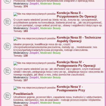
Przeżycia i historie naszych forumowiczów związane z operacją nosa.
Moderatorzy:
Zespół I
,
Moderator Beauty
Tematy:
374
Korekcja Nosa II -
Przygotowanie Do Operacji
O czym warto wiedzieć przed op.:kiedy na op., koszta op. i przygotowań,
przykładowe pytania na konsultacje, badania przed op. , jak się przygotować,
o czym pamiętać, czego unikać przed op., obawy i wątpliwości dotyczące op.
Moderatorzy:
Zespół I
,
Moderator Beauty
Tematy:
183
Korekcja Nosa III - Techniczne
Aspekty Operacji
Idealne proporcje, kwalifikacje nosa do op., część
chrzęstna/kostna/osteotomia poczwórna, metody op. , modelowanie: nos
krzywy/garbaty/zadarty/krzywa przegroda, rodzaje znieczulenia.
Moderatorzy:
Zespół I
,
Moderator Beauty
Tematy:
130
Korekcja Nosa IV -
Postępowanie Po Operacji
O czym warto wiedzieć po op.: jak obchodzić się z gipsem, czym traktować
siniaki i obrzęki, pielęgnacja nosa i cery po op., adaptacja nasza i otoczenia do
nowego wyglądu, jak dbać o nos, żeby pomóc/nie zaszkodzić.
Moderatorzy:
Zespół I
,
Moderator Beauty
Tematy:
157
Korekcja Nosa V -
Postępowanie Przy
Powikłaniach
Utrudnione gojenie, przerost blizn, zapadanie nosa, trudności z oddychaniem,
kostnina, nierówności, nos do poprawki - rodzaje przeszczepów i implantów.
Moderatorzy:
Zespół I
,
Moderator Beauty
Tematy:
170