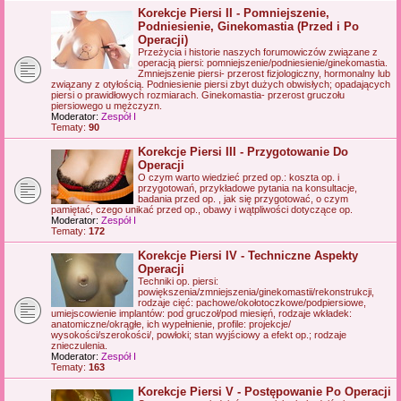
Korekcje Piersi II - Pomniejszenie,
Podniesienie, Ginekomastia (Przed i Po
Operacji)
Przeżycia i historie naszych forumowiczów związane z
operacją piersi: pomniejszenie/podniesienie/ginekomastia.
Zmniejszenie piersi- przerost fizjologiczny, hormonalny lub
związany z otyłością. Podniesienie piersi zbyt dużych obwisłych; opadających
piersi o prawidłowych rozmiarach. Ginekomastia- przerost gruczołu
piersiowego u mężczyzn.
Moderator:
Zespół I
Tematy:
90
Korekcje Piersi III - Przygotowanie Do
Operacji
O czym warto wiedzieć przed op.: koszta op. i
przygotowań, przykładowe pytania na konsultacje,
badania przed op. , jak się przygotować, o czym
pamiętać, czego unikać przed op., obawy i wątpliwości dotyczące op.
Moderator:
Zespół I
Tematy:
172
Korekcje Piersi IV - Techniczne Aspekty
Operacji
Techniki op. piersi:
powiększenia/zmniejszenia/ginekomastii/rekonstrukcji,
rodzaje cięć: pachowe/okołotoczkowe/podpiersiowe,
umiejscowienie implantów: pod gruczoł/pod miesięń, rodzaje wkładek:
anatomiczne/okrągłe, ich wypełnienie, profile: projekcje/
wysokości/szerokości/, powłoki; stan wyjściowy a efekt op.; rodzaje
znieczulenia.
Moderator:
Zespół I
Tematy:
163
Korekcje Piersi V - Postępowanie Po Operacji