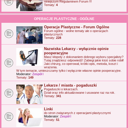
niniejszym Regulaminem Forum !!!
j
Tematy:
4
OPERACJE PLASTYCZNE - OGÓLNE
Operacje Plastyczne - Forum Ogólne
Forum ogólne - wolne tematy ale o operacjach
plastycznych
Tematy:
228
Nazwiska Lekarzy - wyłącznie opinie
pooperacyjne
Masz kłopoty z dokonaniem dobrego wyboru specjalisty?
Tutaj znajdziesz odpowiedź! Zabiegi jakie ktoś sobie robił!
Jaki chirurg, co operował, krótki opis, metoda, koszt i
wrażenia.
W tym temacie, umieszczamy tylko i wyłącznie własne opinie pooperacyjne.
Moderator:
Zespół I
Tematy:
149
Lekarze / miasta - pogaduszki
Pogaduszki o lekarzach.
Dział oraz info aktualizowane i usuwane raz na rok.
Tematy:
341
Linki
do stron związanych z operacjami plastycznymi
Moderator:
Zespół I
Tematy:
51