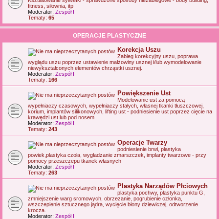
fitness, siłownia, itp
Moderator:
Zespół I
Tematy:
65
OPERACJE PLASTYCZNE
Korekcja Uszu
Zabieg korekcyjny uszu, poprawa
wyglądu uszu poprzez ustawienie małżowiny usznej i/lub wymodelowanie
niewykształconych elementów chrząstki usznej.
Moderator:
Zespół I
Tematy:
166
Powiększenie Ust
Modelowanie ust za pomocą
wypełniaczy czasowych, wypełniaczy stałych, własnej tkanki tłuszczowej,
korium, implantów silikonowych, lifting ust - podniesienie ust poprzez cięcie na
krawędzi ust lub pod nosem.
Moderator:
Zespół I
Tematy:
243
Operacje Twarzy
podniesienie brwi, plastyka
powiek,plastyka czoła, wygładzanie zmarszczek, implanty twarzowe - przy
pomocy przeszczepu tkanek własnych
Moderator:
Zespół I
Tematy:
263
Plastyka Narządów Płciowych
plastyka pochwy, plastyka punktu G,
zmniejszenie warg sromowych, obrzezanie, pogrubienie członka,
wszczepienie sztucznego jądra, wycięcie błony dziewiczej, odtworzenie
krocza.
Moderator:
Zespół I