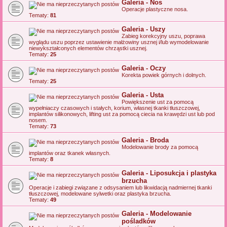
Galeria - Nos
Operacje plastyczne nosa.
Tematy:
81
Galeria - Uszy
Zabieg korekcyjny uszu, poprawa
wyglądu uszu poprzez ustawienie małżowiny usznej i/lub wymodelowanie
niewykształconych elementów chrząstki usznej.
Tematy:
25
Galeria - Oczy
Korekta powiek górnych i dolnych.
Tematy:
25
Galeria - Usta
Powiększenie ust za pomocą
wypełniaczy czasowych i stałych, korium, własnej tkanki tłuszczowej,
implantów silikonowych, lifting ust za pomocą ciecia na krawędzi ust lub pod
nosem.
Tematy:
73
Galeria - Broda
Modelowanie brody za pomocą
implantów oraz tkanek własnych.
Tematy:
8
Galeria - Liposukcja i plastyka
brzucha
Operacje i zabiegi związane z odsysaniem lub likwidacją nadmiernej tkanki
tłuszczowej, modelowane sylwetki oraz plastyka brzucha.
Tematy:
49
Galeria - Modelowanie
pośladków