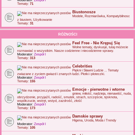
Tematy:
71
Biustonosze
Modele, Rozmiarówka, Kompatybilnosc
z biustem, Użytkowanie
Tematy:
31
RÓŻNOŚCI
Feel Free - Nie Krępuj Się
Wolne tematy, dyskusje, tutaj możecie
rozmawiać o wszystkim. Nasze codzienne i niecodzienne sprawy.
Moderator:
Zespół I
Tematy:
313
Celebrities
Piękni i Sławni Ludzie ... Tematy
zwiazane z zyciem gwiazd i znanych ludzi. Plotki i ploteczki.
Moderator:
Zespół I
Tematy:
155
Emocje - pierwotne i wtorne
gniew, miłość, nadzieja, nienawiść, nuda,
obrzydzenie, przyjaźń, radość, smutek, strach, szczęście, tęsknota,
współczucie, wstręt, wstyd, zazdrość, złość
Moderator:
Zespół I
Tematy:
173
Damskie sprawy
Higena, Uroda, Moda i Trendy
Moderator:
Zespół I
Tematy:
105