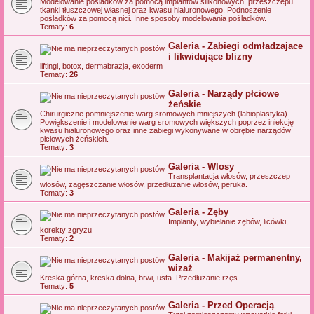
Modelowanie pośladków za pomocą implantów silikonowych, przeszczepu
tkanki tłuszczowej własnej oraz kwasu hialuronowego. Podnoszenie
pośladków za pomocą nici. Inne sposoby modelowania pośladków.
Tematy:
6
Galeria - Zabiegi odmładzajace
i likwidujące blizny
liftingi, botox, dermabrazja, exoderm
Tematy:
26
Galeria - Narządy płciowe
żeńskie
Chirurgiczne pomniejszenie warg sromowych mniejszych (labioplastyka).
Powiększenie i modelowanie warg sromowych większych poprzez iniekcję
kwasu hialuronowego oraz inne zabiegi wykonywane w obrębie narządów
płciowych żeńskich.
Tematy:
3
Galeria - Wlosy
Transplantacja włosów, przeszczep
włosów, zagęszczanie włosów, przedłużanie włosów, peruka.
Tematy:
3
Galeria - Zęby
Implanty, wybielanie zębów, licówki,
korekty zgryzu
Tematy:
2
Galeria - Makijaż permanentny,
wizaż
Kreska górna, kreska dolna, brwi, usta. Przedłużanie rzęs.
Tematy:
5
Galeria - Przed Operacją