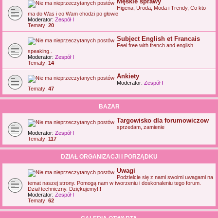
Męskie sprawy
Higena, Uroda, Moda i Trendy, Co kto
ma do Was i co Wam chodzi po głowie
Moderator:
Zespół I
Tematy:
20
Subject English et Francais
Feel free with french and english
speaking..
Moderator:
Zespół I
Tematy:
14
Ankiety
Moderator:
Zespół I
Tematy:
47
BAZAR
Targowisko dla forumowiczow
sprzedam, zamienie
Moderator:
Zespół I
Tematy:
117
DZIAŁ ORGANIZACJI I PORZĄDKU
Uwagi
Podzielcie się z nami swoimi uwagami na
temat naszej strony. Pomogą nam w tworzeniu i doskonaleniu tego forum.
Dział techniczny. Dziękujemy!!!
Moderator:
Zespół I
Tematy:
62