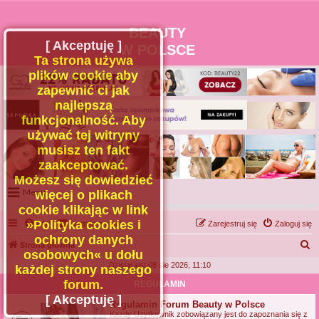
BEAUTY
[ Akceptuję ]
W POLSCE
Ta strona używa
plików cookie aby
zapewnić ci jak
najlepszą
funkcjonalność. Aby
używać tej witryny
musisz ten fakt
zaakceptować.
Możesz się dowiedzieć
Menu
więcej o plikach
cookie klikając w link
Portal
»Polityka cookies i
FAQ
Kontakt z nami
Zarejestruj się
Zaloguj się
Facebook
ochrony danych
S
Strona główna
osobowych« u dołu
Regulamin
z
Dzisiaj jest 08 sie 2026, 11:10
każdej strony naszego
Zapytaj administratora
u
forum.
REGULAMIN
Kontakt
k
[ Akceptuję ]
Regulamin Forum Beauty w Polsce
a
Kazdy Uzytkownik zobowiązany jest do zapoznania się z