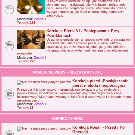
O czym warto wiedzieć po op.: jak obchodzić się z
piersiami, czym traktować blizny i obrzęki, pielęgnacja
piersi, masaze, adaptacja nasza i otoczenia do nowego
wyglądu, depresje, jak dbać o piersi, żeby pomóc/nie
zaszkodzić.
Moderator:
Zespół I
Tematy:
163
Korekcje Piersi VI - Postępowanie Przy
Powikłaniach
Utrudnione gojenie się ran pooperacyjnych, przyrastanie i
przerost blizn, marszczenie piersi, krwiaki i obrzęki,
opadnięcie, przemieszczenie, infekcje, guzki, ból piersi,
minimalizowanie powikłań, pęknięcie/usunięcie/wymiana
implantów.
Moderator:
Zespół I
Tematy:
223
KOREKCJE PIERSI - BEZOPERACYJNE
Korekcja piersi -Powiększanie
piersi metoda nieoperacyjna
Przeżycia i historie naszych forumowiczów związane z korekcja piersi:
powiekszanie, modelowanie, wyrownywanie asymetrii za pomoca kwasu
hialuronowego Macrolane, własnych komórek tłuszczowych lub innych metod
nieoperacyjnych.
Moderator:
Zespół I
Tematy:
16
KOREKCJA NOSA
Korekcja Nosa I - Przed i Po
Operacji