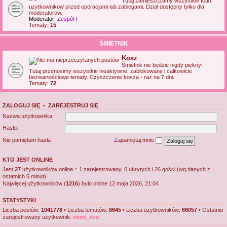
Tutaj zamieszczamy wszystkie fotki
uzytkownikow przed operacjami lub zabiegami. Dział dostępny tylko dla
moderatorow.
Moderator:
Zespół I
Tematy:
15
ŚMIETNIK
Kosz
Śmietnik nie będzie nigdy piękny!
Tutaj przenosimy wszystkie nieaktywne, zablokowane i całkowicie
bezwartościowe tematy. Czyszczenie kosza - raz na 7 dni.
Tematy:
72
ZALOGUJ SIĘ
•
ZAREJESTRUJ SIĘ
Nazwa użytkownika:
Hasło:
Nie pamiętam hasła
Zapamiętaj mnie
KTO JEST ONLINE
Jest
27
użytkowników online :: 1 zarejestrowany, 0 ukrytych i 26 gości (wg danych z
ostatnich 5 minut)
Najwięcej użytkowników (
1216
) było online 12 maja 2026, 21:04
STATYSTYKI
Liczba postów:
1041778
• Liczba tematów:
8645
• Liczba użytkowników:
66057
• Ostatnio
zarejestrowany użytkownik:
mimi_xoo