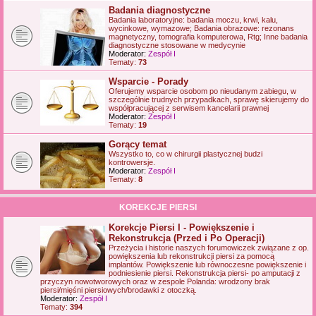
Badania diagnostyczne
Badania laboratoryjne: badania moczu, krwi, kalu,
wycinkowe, wymazowe; Badania obrazowe: rezonans
magnetyczny, tomografia komputerowa, Rtg; Inne badania
diagnostyczne stosowane w medycynie
Moderator:
Zespół I
Tematy:
73
Wsparcie - Porady
Oferujemy wsparcie osobom po nieudanym zabiegu, w
szczególnie trudnych przypadkach, sprawę skierujemy do
współpracującej z serwisem kancelarii prawnej
Moderator:
Zespół I
Tematy:
19
Gorący temat
Wszystko to, co w chirurgii plastycznej budzi
kontrowersje.
Moderator:
Zespół I
Tematy:
8
KOREKCJE PIERSI
Korekcje Piersi I - Powiększenie i
Rekonstrukcja (Przed i Po Operacji)
Przeżycia i historie naszych forumowiczek związane z op.
powiększenia lub rekonstrukcji piersi za pomocą
implantów. Powiększenie lub równoczesne powiększenie i
podniesienie piersi. Rekonstrukcja piersi- po amputacji z
przyczyn nowotworowych oraz w zespole Polanda: wrodzony brak
piersi/mięśni piersiowych/brodawki z otoczką.
Moderator:
Zespół I
Tematy:
394