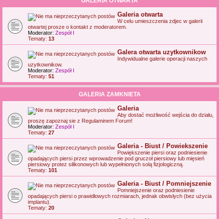
GALERIA OTWARTA
Galeria otwarta
W celu umieszczenia zdjec w galerii
otwartej prosze o kontakt z moderatorem.
Moderator:
Zespół I
Tematy:
13
Galera otwarta uzytkownikow
Indywidualne galerie operacji naszych
uzytkownikow.
Moderator:
Zespół I
Tematy:
51
GALERIA ZAMKNIETA
Galeria
Aby dostać możliwość wejścia do działu,
proszę zapoznaj sie z Regulaminem Forum!
Moderator:
Zespół I
Tematy:
27
Galeria - Biust / Powiekszenie
Powiększenie piersi oraz podniesienie
opadających piersi przez wprowadzenie pod gruczoł piersiowy lub mięsień
piersiowy protez silikonowych lub wypełnionych solą fizjologiczną.
Tematy:
101
Galeria - Biust / Pomniejszenie
Pomniejszenie oraz podniesienie
opadających piersi o prawidłowych rozmiarach, jednak obwisłych (bez użycia
implantu).
Tematy:
20