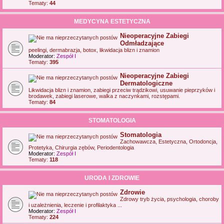
Tematy:
44
MEDYCYNA ESTETYCZNA
Nieoperacyjne Zabiegi
Odmładzające
peelingi, dermabrazja, botox, likwidacja blizn i znamion
Moderator:
Zespół I
Tematy:
395
Nieoperacyjne Zabiegi
Dermatologiczne
Likwidacja blizn i znamion, zabiegi przeciw trądzikowi, usuwanie pieprzyków i
brodawek, zabiegi laserowe, walka z naczynkami, rozstępami.
Tematy:
84
STOMATOLOGIA
Stomatologia
Zachowawcza, Estetyczna, Ortodoncja,
Protetyka, Chirurgia zębów, Periodentologia
Moderator:
Zespół I
Tematy:
118
URODA I ZDROWIE
Zdrowie
Zdrowy tryb życia, psychologia, choroby
i uzależnienia, leczenie i profilaktyka ...
Moderator:
Zespół I
Tematy:
224