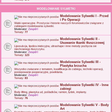
MODELOWANIE SYLWETKI
Modelowanie Sylwetki I - Przed
i Po Operacji
Watki operacyjne. Przeżycia i historie naszych forumowiczów związane z
zabiegami modelowania sylwetki.
Moderator:
Zespół I
Tematy:
77
Modelowanie Sylwetki II -
Usuwanie tkanki tłuszczowej
Liposukcja, lipoliza iniekcyjna, ultrashape i inne metody pozbycia sie
niechcianego tłuszczyku.
Moderator:
Zespół I
Tematy:
123
Modelowanie Sylwetki III -
Plastyka brzucha
Wszystko zwiazane z tematem, kwalifikacja do zabiegu, techniki operacji,
postepowanie pooperacyjne, powikłania.
Moderator:
Zespół I
Tematy:
83
Modelowanie Sylwetki IV - Inne
zabiegi
Body lifting, plastyka ud, pośladków, ramion, łydek, implanty.
Moderator:
Zespół I
Tematy:
76
Modelowanie Sylwetki V - Body
Art
Kształtowanie sylwetki - sprawdzone sposoby niezabiegowe - body building,