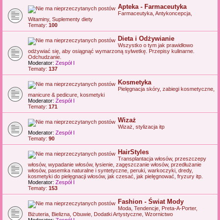
Apteka - Farmaceutyka
Farmaceutyka, Antykoncepcja,
Witaminy, Suplementy diety
Tematy:
100
Dieta i Odżywianie
Wszystko o tym jak prawidłowo
odżywiać się, aby osiągnąć wymarzoną sylwetkę. Przepisy kulinarne.
Odchudzanie.
Moderator:
Zespół I
Tematy:
137
Kosmetyka
Pielęgnacja skóry, zabiegi kosmetyczne,
manicure & pedicure, kosmetyki
Moderator:
Zespół I
Tematy:
171
Wizaż
Wizaż, stylizacja itp
Moderator:
Zespół I
Tematy:
90
HairStyles
Transplantacja włosów, przeszczepy
włosów, wypadanie włosów, łysienie, zagęszczanie włosów, przedłużanie
włosów, pasemka naturalne i syntetyczne, peruki, warkoczyki, dredy,
kosmetyki do pielęgnacji włosów, jak czesać, jak pielęgnować, fryzury itp.
Moderator:
Zespół I
Tematy:
153
Fashion - Świat Mody
Moda, Tendencje, Preta-A-Porter,
Biżuteria, Bielizna, Obuwie, Dodatki Artystyczne, Wzornictwo
Moderator:
Zespół I