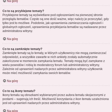
Na górę
Co to są przyklejone tematy?
Przyklejone tematy są wyświetlane pod ogłoszeniami na pierwszej stronie
przeglądu tematów. Często są one dość ważne, więc należy je przeczytać, gdy
tylko jest to możliwe. Podobnie, jak uprawnienia zamieszczania ogłoszeń i
globalnych ogłoszeń, uprawnienia przyklejania tematów są nadawane przez
administratora witryny.
Na górę
Co to są zamknięte tematy?
Zamknięte tematy są to tematy, w których użytkownicy nie mogą zamieszczać
odpowiedzi, a wszystkie zawarte w nich ankiety zostały automatycznie
zakończone w momencie zamykania tematu. Tematy mogą być zamykane z
wielu powodów i robią to moderatorzy forum lub administratorzy witryny.
Zależnie od uprawnień nadanych przez administratora witryny użytkownik
może mieć możliwość zamykania swoich tematów.
Na górę
Co to są ikony tematu?
Ikony tematu są obrazkami wybieranymi przez autora tematu skojarzonymi z
postami – sugerują ich treść. Możliwość korzystania z ikon tematu uzależniona
jest od uprawnień nadanych przez administratora witryny.
Na górę