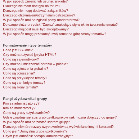
W jaki sposób zmienić lub usunąć ankietę?
Dlaczego nie mam dostępu do forum?
Dlaczego nie mogę dodawać załączników?
Dlaczego otrzymałem/otrzymałam ostrzeżenie?
W jaki sposób można zgłosić posty moderatorowi?
Do czego służy przycisk “Zapisz” znajdujący się w oknie tworzenia tematu?
Dlaczego mój post musi być akceptowany?
W jaki sposób mogę przesunąć swój temat na górę strony tematów?
Formatowanie i typy tematów
Co to jest BBCode?
Czy można używać języka HTML?
Co to są są emotikony?
Czy można umieszczać obrazki w poście?
Co to są ogłoszenia globalne?
Co to są ogłoszenia?
Co to są przyklejone tematy?
Co to są zamknięte tematy?
Co to są ikony tematu?
Rangi użytkownika i grupy
Kim są administratorzy?
Kim są moderatorzy?
Co to są grupy użytkowników?
Gdzie znajduje się spis grup użytkowników i jak można dołączyć do grupy?
W jaki sposób można zostać liderem grupy?
Dlaczego niektóre nazwy użytkowników są wyświetlane innymi kolorami?
Co to jest “Domyślna grupa użytkownika”?
Czym jest odnośnik “Zespół administracyjny”?