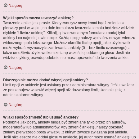
Na górę
W jaki sposób można utworzyć ankietę?
Tworzenie ankiet jest proste. Kiedy tworzysz nowy temat bądź zmieniasz
pierwszy post w wątku, na dole formularza tworzenia tematu będziesz widzieć
etykietę “Utwórz ankietę”. Kliknij ją i w otworzonym formularzu podaj tytuł
ankiety i co najmniej dwie opcje. Każdą opcję należy wpisać w nowym wierszu
widocznego pola tekstowego. Możesz określić liczbę opcji, jakie użytkownik
może wybrać, wyznaczyć czas trwania ankiety (0 – bez limitu czasowego), a
także umożliwić użytkownikom zmianę wcześniej oddanego głosu. Jeśli nie
widzisz etykiety, prawdopodobnie nie masz uprawnień do tworzenia ankiet.
Na górę
Dlaczego nie można dodać więcej opcji ankiety?
Limit opcji w ankiecie jest ustalany przez administratora witryny. Jeśli uważasz,
że potrzebujesz wstawić więcej opcji niż dozwolony limit, skontaktuj się z
administratorem witryny.
Na górę
W jaki sposób zmienić lub usunąć ankietę?
Podobnie, jak posty, ankiety mogą być zmieniane tylko przez ich autorów,
moderatorów lub administratorów. Aby zmienić ankietę, należy dokonać
zmiany pierwszego posta w wątku, z którym zawsze związana jest ankieta.
Jeśli nikt jeszcze nie oddał głosu w ankiecie, jej autor może usunąć ankietę lub