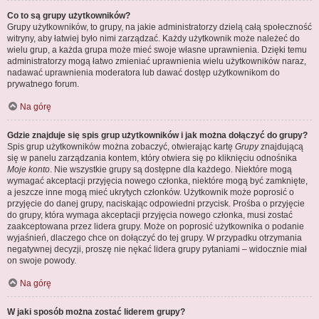
Co to są grupy użytkowników?
Grupy użytkowników, to grupy, na jakie administratorzy dzielą całą społeczność
witryny, aby łatwiej było nimi zarządzać. Każdy użytkownik może należeć do
wielu grup, a każda grupa może mieć swoje własne uprawnienia. Dzięki temu
administratorzy mogą łatwo zmieniać uprawnienia wielu użytkowników naraz,
nadawać uprawnienia moderatora lub dawać dostęp użytkownikom do
prywatnego forum.
Na górę
Gdzie znajduje się spis grup użytkowników i jak można dołączyć do grupy?
Spis grup użytkowników można zobaczyć, otwierając kartę
Grupy
znajdującą
się w panelu zarządzania kontem, który otwiera się po kliknięciu odnośnika
Moje konto
. Nie wszystkie grupy są dostępne dla każdego. Niektóre mogą
wymagać akceptacji przyjęcia nowego członka, niektóre mogą być zamknięte,
a jeszcze inne mogą mieć ukrytych członków. Użytkownik może poprosić o
przyjęcie do danej grupy, naciskając odpowiedni przycisk. Prośba o przyjęcie
do grupy, która wymaga akceptacji przyjęcia nowego członka, musi zostać
zaakceptowana przez lidera grupy. Może on poprosić użytkownika o podanie
wyjaśnień, dlaczego chce on dołączyć do tej grupy. W przypadku otrzymania
negatywnej decyzji, proszę nie nękać lidera grupy pytaniami – widocznie miał
on swoje powody.
Na górę
W jaki sposób można zostać liderem grupy?