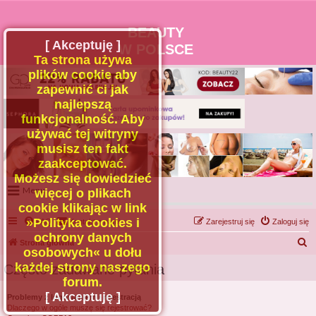
BEAUTY
[ Akceptuję ]
W POLSCE
Ta strona używa
plików cookie aby
zapewnić ci jak
najlepszą
funkcjonalność. Aby
używać tej witryny
musisz ten fakt
zaakceptować.
Możesz się dowiedzieć
Menu
więcej o plikach
cookie klikając w link
Portal
»Polityka cookies i
FAQ
Kontakt z nami
Zarejestruj się
Zaloguj się
Facebook
ochrony danych
S
Strona główna
osobowych« u dołu
Regulamin
z
każdej strony naszego
Często zadawane pytania
Zapytaj administratora
u
forum.
Kontakt
k
[ Akceptuję ]
Problemy z logowaniem i rejestracją
Dlaczego w ogóle muszę się rejestrować?
a