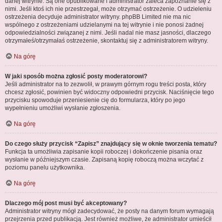
danej witrynie. Są one opublikowane i administrator zaleca zapoznanie się z
nimi. Jeśli ktoś ich nie przestrzegał, może otrzymać ostrzeżenie. O udzieleniu
ostrzeżenia decyduje administrator witryny. phpBB Limited nie ma nic
wspólnego z ostrzeżeniami udzielanymi na tej witrynie i nie ponosi żadnej
odpowiedzialności związanej z nimi. Jeśli nadal nie masz jasności, dlaczego
otrzymałeś/otrzymałaś ostrzeżenie, skontaktuj się z administratorem witryny.
Na górę
W jaki sposób można zgłosić posty moderatorowi?
Jeśli administrator na to zezwolił, w prawym górnym rogu treści posta, który
chcesz zgłosić, powinien być widoczny odpowiedni przycisk. Naciśnięcie tego
przycisku spowoduje przeniesienie cię do formularza, który po jego
wypełnieniu umożliwi wysłanie zgłoszenia.
Na górę
Do czego służy przycisk “Zapisz” znajdujący się w oknie tworzenia tematu?
Funkcja ta umożliwia zapisanie kopii roboczej i dokończenie pisania oraz
wysłanie w późniejszym czasie. Zapisaną kopię roboczą można wczytać z
poziomu panelu użytkownika.
Na górę
Dlaczego mój post musi być akceptowany?
Administrator witryny mógł zadecydować, że posty na danym forum wymagają
przejrzenia przed publikacją. Jest również możliwe, że administrator umieścił