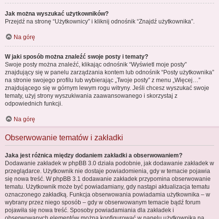
Jak można wyszukać użytkowników?
Przejdź na stronę “Użytkownicy” i kliknij odnośnik “Znajdź użytkownika”.
Na górę
W jaki sposób można znaleźć swoje posty i tematy?
Swoje posty można znaleźć, klikając odnośnik “Wyświetl moje posty”
znajdujący się w panelu zarządzania kontem lub odnośnik “Posty użytkownika”
na stronie swojego profilu lub wybierając „Twoje posty” z menu „Więcej…”
znajdującego się w górnym lewym rogu witryny. Jeśli chcesz wyszukać swoje
tematy, użyj strony wyszukiwania zaawansowanego i skorzystaj z
odpowiednich funkcji.
Na górę
Obserwowanie tematów i zakładki
Jaka jest różnica między dodaniem zakładki a obserwowaniem?
Dodawanie zakładek w phpBB 3.0 działa podobnie, jak dodawanie zakładek w
przeglądarce. Użytkownik nie dostaje powiadomienia, gdy w temacie pojawia
się nowa treść. W phpBB 3.1 dodawanie zakładek przypomina obserwowanie
tematu. Użytkownik może być powiadamiany, gdy nastąpi aktualizacja tematu
oznaczonego zakładką. Funkcja obserwowania powiadamia użytkownika – w
wybrany przez niego sposób – gdy w obserwowanym temacie bądź forum
pojawiła się nowa treść. Sposoby powiadamiania dla zakładek i
obserwowanych elementów można konfigurować w panelu użytkownika na