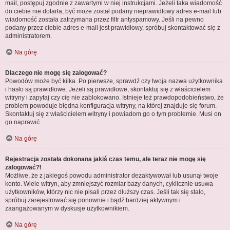
mail, postępuj zgodnie z zawartymi w niej instrukcjami. Jeżeli taka wiadomość
do ciebie nie dotarła, być może został podany nieprawidłowy adres e-mail lub
wiadomość została zatrzymana przez filtr antyspamowy. Jeśli na pewno
podany przez ciebie adres e-mail jest prawidłowy, spróbuj skontaktować się z
administratorem.
Na górę
Dlaczego nie mogę się zalogować?
Powodów może być kilka. Po pierwsze, sprawdź czy twoja nazwa użytkownika
i hasło są prawidłowe. Jeżeli są prawidłowe, skontaktuj się z właścicielem
witryny i zapytaj czy cię nie zablokowano. Istnieje też prawdopodobieństwo, że
problem powoduje błędna konfiguracja witryny, na której znajduje się forum.
Skontaktuj się z właścicielem witryny i powiadom go o tym problemie. Musi on
go naprawić.
Na górę
Rejestracja została dokonana jakiś czas temu, ale teraz nie mogę się
zalogować?!
Możliwe, że z jakiegoś powodu administrator dezaktywował lub usunął twoje
konto. Wiele witryn, aby zmniejszyć rozmiar bazy danych, cyklicznie usuwa
użytkowników, którzy nic nie pisali przez dłuższy czas. Jeśli tak się stało,
spróbuj zarejestrować się ponownie i bądź bardziej aktywnym i
zaangażowanym w dyskusje użytkownikiem.
Na górę