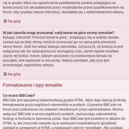
cię w grupie, która ma ograniczenia publikowania postów polegające na
konieczności ich akceptowania przez moderatorów przed opublikowaniem na
forum. Aby uzyskać więcej informacji, skontaktuj się z administratorem witryny.
Na górę
W jaki sposób mogę przesunąć swój temat na górę strony tematów?
Klikając odnośnik “Przesuń temat w górę”, znajdujący się w widoku tematu
zazwyczaj na dole strony, możesz przesunąć go na samą górę pierwszej
strony forum. Jeśli nie widać takiego odnośnika, oznacza to, że funkcja ta jest
wyłączona lub nie upłynął jeszcze wymagany czas, zanim będzie możliwe
użycie tej funkcji. Innym, łatwym sposobem na przesunięcie tematu na
początek, jest napisanie w nim posta. Należy pamiętać, aby przy tym
przestrzegać regulaminu witryny.
Na górę
Formatowanie i typy tematów
Co to jest BBCode?
BBCode jest specjalną implementacją języka HTML, która daje lepszą kontrolę
formatowania poszczególnych elementów w postach. Używanie BBCode na
forum jest uzależnione od ustawień określanych przez administratora. Można
wyłączyć BBCode w poszczególnych postach, zaznaczając odpowiednią
funkcję w formularzu tworzenia posta. Sam BBCode jest podobny w składni do
HTML-a, ale znaczniki zawarte są w nawiasach kwadratowych [przykład]
zamiast w używanych w HTML-u nawiasach ostrych <przykład>. Aby uzyskać