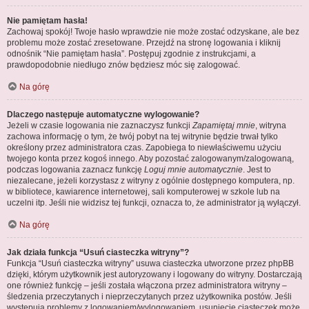
Nie pamiętam hasła!
Zachowaj spokój! Twoje hasło wprawdzie nie może zostać odzyskane, ale bez
problemu może zostać zresetowane. Przejdź na stronę logowania i kliknij
odnośnik “Nie pamiętam hasła”. Postępuj zgodnie z instrukcjami, a
prawdopodobnie niedługo znów będziesz móc się zalogować.
Na górę
Dlaczego następuje automatyczne wylogowanie?
Jeżeli w czasie logowania nie zaznaczysz funkcji
Zapamiętaj mnie
, witryna
zachowa informację o tym, że twój pobyt na tej witrynie będzie trwał tylko
określony przez administratora czas. Zapobiega to niewłaściwemu użyciu
twojego konta przez kogoś innego. Aby pozostać zalogowanym/zalogowaną,
podczas logowania zaznacz funkcję
Loguj mnie automatycznie
. Jest to
niezalecane, jeżeli korzystasz z witryny z ogólnie dostępnego komputera, np.
w bibliotece, kawiarence internetowej, sali komputerowej w szkole lub na
uczelni itp. Jeśli nie widzisz tej funkcji, oznacza to, że administrator ją wyłączył.
Na górę
Jak działa funkcja “Usuń ciasteczka witryny”?
Funkcja “Usuń ciasteczka witryny” usuwa ciasteczka utworzone przez phpBB
dzięki, którym użytkownik jest autoryzowany i logowany do witryny. Dostarczają
one również funkcję – jeśli została włączona przez administratora witryny –
śledzenia przeczytanych i nieprzeczytanych przez użytkownika postów. Jeśli
występują problemy z logowaniem/wylogowaniem, usunięcie ciasteczek może