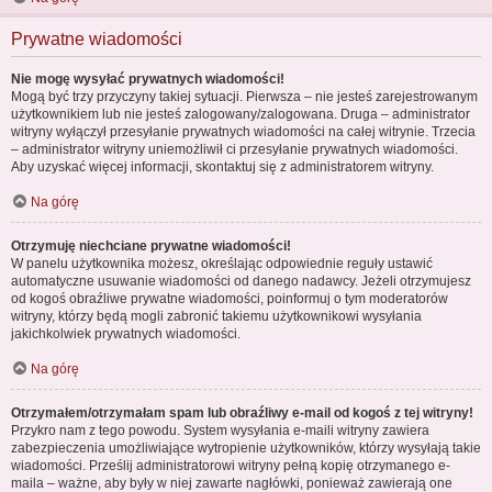
Prywatne wiadomości
Nie mogę wysyłać prywatnych wiadomości!
Mogą być trzy przyczyny takiej sytuacji. Pierwsza – nie jesteś zarejestrowanym
użytkownikiem lub nie jesteś zalogowany/zalogowana. Druga – administrator
witryny wyłączył przesyłanie prywatnych wiadomości na całej witrynie. Trzecia
– administrator witryny uniemożliwił ci przesyłanie prywatnych wiadomości.
Aby uzyskać więcej informacji, skontaktuj się z administratorem witryny.
Na górę
Otrzymuję niechciane prywatne wiadomości!
W panelu użytkownika możesz, określając odpowiednie reguły ustawić
automatyczne usuwanie wiadomości od danego nadawcy. Jeżeli otrzymujesz
od kogoś obraźliwe prywatne wiadomości, poinformuj o tym moderatorów
witryny, którzy będą mogli zabronić takiemu użytkownikowi wysyłania
jakichkolwiek prywatnych wiadomości.
Na górę
Otrzymałem/otrzymałam spam lub obraźliwy e-mail od kogoś z tej witryny!
Przykro nam z tego powodu. System wysyłania e-maili witryny zawiera
zabezpieczenia umożliwiające wytropienie użytkowników, którzy wysyłają takie
wiadomości. Prześlij administratorowi witryny pełną kopię otrzymanego e-
maila – ważne, aby były w niej zawarte nagłówki, ponieważ zawierają one