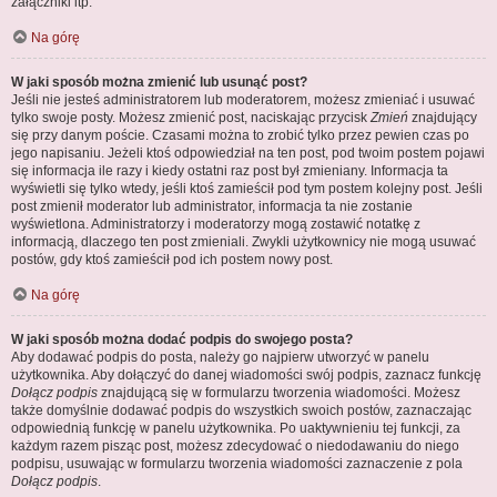
załączniki itp.
Na górę
W jaki sposób można zmienić lub usunąć post?
Jeśli nie jesteś administratorem lub moderatorem, możesz zmieniać i usuwać
tylko swoje posty. Możesz zmienić post, naciskając przycisk
Zmień
znajdujący
się przy danym poście. Czasami można to zrobić tylko przez pewien czas po
jego napisaniu. Jeżeli ktoś odpowiedział na ten post, pod twoim postem pojawi
się informacja ile razy i kiedy ostatni raz post był zmieniany. Informacja ta
wyświetli się tylko wtedy, jeśli ktoś zamieścił pod tym postem kolejny post. Jeśli
post zmienił moderator lub administrator, informacja ta nie zostanie
wyświetlona. Administratorzy i moderatorzy mogą zostawić notatkę z
informacją, dlaczego ten post zmieniali. Zwykli użytkownicy nie mogą usuwać
postów, gdy ktoś zamieścił pod ich postem nowy post.
Na górę
W jaki sposób można dodać podpis do swojego posta?
Aby dodawać podpis do posta, należy go najpierw utworzyć w panelu
użytkownika. Aby dołączyć do danej wiadomości swój podpis, zaznacz funkcję
Dołącz podpis
znajdującą się w formularzu tworzenia wiadomości. Możesz
także domyślnie dodawać podpis do wszystkich swoich postów, zaznaczając
odpowiednią funkcję w panelu użytkownika. Po uaktywnieniu tej funkcji, za
każdym razem pisząc post, możesz zdecydować o niedodawaniu do niego
podpisu, usuwając w formularzu tworzenia wiadomości zaznaczenie z pola
Dołącz podpis
.