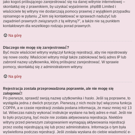
jako kogoś próbującego zarejestrować się na danej witrynie internetowej –
skontaktuj się z prawnikiem, by uzyskać wyjaśnienie. phpBB Limited i
właściciele tej witryny nie dostarczają pomocy prawnej z wyjątkiem przypadku
opisanego w pytaniu „Z kim się kontaktować w sprawach nadużyć lub
zagadnień prawnych związanych z tą witryną?”, a także nie są punktem
kontaktowym dla wszelkiego rodzaju porad prawnych.
Na górę
Dlaczego nie mogę się zarejestrować?
Być może właściciel witryny wyłączył funkcję rejestracji, aby nie rejestrowały
się nowe osoby. Właściciel witryny mógł także zablokować twój adres IP lub
zabronił nazwy użytkownika, którą próbujesz zarejestrować. W sprawie
pomocy, skontaktuj się z administratorem witryny.
Na górę
Rejestracja została przeprowadzona poprawnie, ale nie mogę się
zalogować!
Po pierwsze, sprawdź swoją nazwę użytkownika i hasło. Jeśli są poprawne, to
wystąpiła jedna z dwóch przyczyn. Pierwszą z nich może być włączona funkcja
COPPA, a w czasie rejestracji została podana informacja, że masz mniej niż 13
lat. Wówczas należy wykonać instrukcje wysłane na twój adres e-mail. Jeśli nie
to było przyczyną, być może nie została aktywowana rejestracja. Niektóre
witryny przed pierwszym zalogowaniem wymagają aktywowania rejestracji
przez osobę rejestrującą się lub przez administratora. Informacja o tym była
wyświetlona podczas rejestracji. Jeśli została wysłana do ciebie wiadomość e-