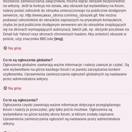
możliwość zamieszczania załączników, można wgrać obrazek bezpośrednio
na witrynę. Jeśli ta funkcja nie działa, aby obrazek był wyświetlany na forum,
należy podać odnośnik do obrazka umieszczonego na publicznie dostępnym
serwerze, np. http://www.jakas_strona.com/moj_obrazek.gif. Nie można
podawać odnośników do obrazków zapisanych na prywatnym komputerze,
chyba że jest publicznie dostępnym serwerem ani do obrazków znajdujących
się na stronach wymagających autoryzacji, takich jak, np. skrzynki pocztowe na
Gmail lub Yahoo! oraz stronach chronionych hasłem. Aby umieścić obrazek w
poście, użyj znacznika BBCode
[img]
.
Na górę
Co to są ogłoszenia globalne?
Ogłoszenia globalne zawierają ważne informacje i należy zawsze je czytać. Są
one wyświetlane na górze każdego forum i w panelu zarządzania kontem
użytkownika. Uprawnienia zamieszczania ogłoszeń globalnych są nadawane
przez administratora witryny.
Na górę
Co to są ogłoszenia?
Ogłoszenia często zawierają ważne informacje dotyczące przeglądanego
forum i należy je przeczytać, gdy tylko jest to możliwe. Ogłoszenia są
wyświetlane na górze każdej strony forum, w którym zostały napisane.
Uprawnienia zamieszczania ogłoszeń są nadawane przez administratora
witryny.