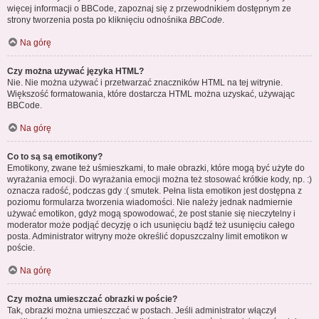
więcej informacji o BBCode, zapoznaj się z przewodnikiem dostępnym ze
strony tworzenia posta po kliknięciu odnośnika
BBCode
.
Na górę
Czy można używać języka HTML?
Nie. Nie można używać i przetwarzać znaczników HTML na tej witrynie.
Większość formatowania, które dostarcza HTML można uzyskać, używając
BBCode.
Na górę
Co to są są emotikony?
Emotikony, zwane też uśmieszkami, to małe obrazki, które mogą być użyte do
wyrażania emocji. Do wyrażania emocji można też stosować krótkie kody, np. :)
oznacza radość, podczas gdy :( smutek. Pełna lista emotikon jest dostępna z
poziomu formularza tworzenia wiadomości. Nie należy jednak nadmiernie
używać emotikon, gdyż mogą spowodować, że post stanie się nieczytelny i
moderator może podjąć decyzję o ich usunięciu bądź też usunięciu całego
posta. Administrator witryny może określić dopuszczalny limit emotikon w
poście.
Na górę
Czy można umieszczać obrazki w poście?
Tak, obrazki można umieszczać w postach. Jeśli administrator włączył