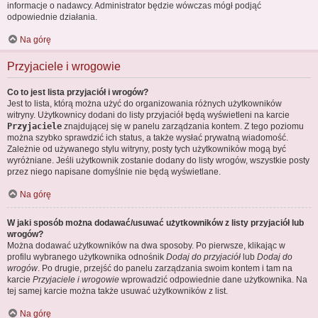
informacje o nadawcy. Administrator będzie wówczas mógł podjąć
odpowiednie działania.
Na górę
Przyjaciele i wrogowie
Co to jest lista przyjaciół i wrogów?
Jest to lista, którą można użyć do organizowania różnych użytkowników
witryny. Użytkownicy dodani do listy przyjaciół będą wyświetleni na karcie
Przyjaciele
znajdującej się w panelu zarządzania kontem. Z tego poziomu
można szybko sprawdzić ich status, a także wysłać prywatną wiadomość.
Zależnie od używanego stylu witryny, posty tych użytkowników mogą być
wyróżniane. Jeśli użytkownik zostanie dodany do listy wrogów, wszystkie posty
przez niego napisane domyślnie nie będą wyświetlane.
Na górę
W jaki sposób można dodawać/usuwać użytkowników z listy przyjaciół lub
wrogów?
Można dodawać użytkowników na dwa sposoby. Po pierwsze, klikając w
profilu wybranego użytkownika odnośnik
Dodaj do przyjaciół
lub
Dodaj do
wrogów
. Po drugie, przejść do panelu zarządzania swoim kontem i tam na
karcie
Przyjaciele i wrogowie
wprowadzić odpowiednie dane użytkownika. Na
tej samej karcie można także usuwać użytkowników z list.
Na górę