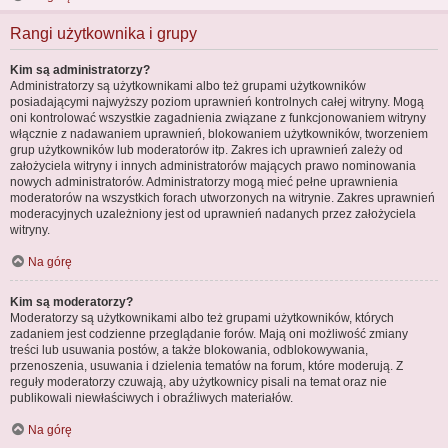
Rangi użytkownika i grupy
Kim są administratorzy?
Administratorzy są użytkownikami albo też grupami użytkowników
posiadającymi najwyższy poziom uprawnień kontrolnych całej witryny. Mogą
oni kontrolować wszystkie zagadnienia związane z funkcjonowaniem witryny
włącznie z nadawaniem uprawnień, blokowaniem użytkowników, tworzeniem
grup użytkowników lub moderatorów itp. Zakres ich uprawnień zależy od
założyciela witryny i innych administratorów mających prawo nominowania
nowych administratorów. Administratorzy mogą mieć pełne uprawnienia
moderatorów na wszystkich forach utworzonych na witrynie. Zakres uprawnień
moderacyjnych uzależniony jest od uprawnień nadanych przez założyciela
witryny.
Na górę
Kim są moderatorzy?
Moderatorzy są użytkownikami albo też grupami użytkowników, których
zadaniem jest codzienne przeglądanie forów. Mają oni możliwość zmiany
treści lub usuwania postów, a także blokowania, odblokowywania,
przenoszenia, usuwania i dzielenia tematów na forum, które moderują. Z
reguły moderatorzy czuwają, aby użytkownicy pisali na temat oraz nie
publikowali niewłaściwych i obraźliwych materiałów.
Na górę