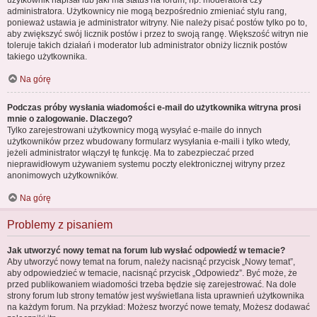
administratora. Użytkownicy nie mogą bezpośrednio zmieniać stylu rang,
ponieważ ustawia je administrator witryny. Nie należy pisać postów tylko po to,
aby zwiększyć swój licznik postów i przez to swoją rangę. Większość witryn nie
toleruje takich działań i moderator lub administrator obniży licznik postów
takiego użytkownika.
Na górę
Podczas próby wysłania wiadomości e-mail do użytkownika witryna prosi
mnie o zalogowanie. Dlaczego?
Tylko zarejestrowani użytkownicy mogą wysyłać e-maile do innych
użytkowników przez wbudowany formularz wysyłania e-maili i tylko wtedy,
jeżeli administrator włączył tę funkcję. Ma to zabezpieczać przed
nieprawidłowym używaniem systemu poczty elektronicznej witryny przez
anonimowych użytkowników.
Na górę
Problemy z pisaniem
Jak utworzyć nowy temat na forum lub wysłać odpowiedź w temacie?
Aby utworzyć nowy temat na forum, należy nacisnąć przycisk „Nowy temat”,
aby odpowiedzieć w temacie, nacisnąć przycisk „Odpowiedz”. Być może, że
przed publikowaniem wiadomości trzeba będzie się zarejestrować. Na dole
strony forum lub strony tematów jest wyświetlana lista uprawnień użytkownika
na każdym forum. Na przykład: Możesz tworzyć nowe tematy, Możesz dodawać