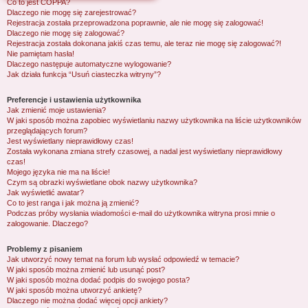
Co to jest COPPA?
j
Dlaczego nie mogę się zarejestrować?
Rejestracja została przeprowadzona poprawnie, ale nie mogę się zalogować!
Dlaczego nie mogę się zalogować?
Rejestracja została dokonana jakiś czas temu, ale teraz nie mogę się zalogować?!
Nie pamiętam hasła!
Dlaczego następuje automatyczne wylogowanie?
Jak działa funkcja “Usuń ciasteczka witryny”?
Preferencje i ustawienia użytkownika
Jak zmienić moje ustawienia?
W jaki sposób można zapobiec wyświetlaniu nazwy użytkownika na liście użytkowników
przeglądających forum?
Jest wyświetlany nieprawidłowy czas!
Została wykonana zmiana strefy czasowej, a nadal jest wyświetlany nieprawidłowy
czas!
Mojego języka nie ma na liście!
Czym są obrazki wyświetlane obok nazwy użytkownika?
Jak wyświetlić awatar?
Co to jest ranga i jak można ją zmienić?
Podczas próby wysłania wiadomości e-mail do użytkownika witryna prosi mnie o
zalogowanie. Dlaczego?
Problemy z pisaniem
Jak utworzyć nowy temat na forum lub wysłać odpowiedź w temacie?
W jaki sposób można zmienić lub usunąć post?
W jaki sposób można dodać podpis do swojego posta?
W jaki sposób można utworzyć ankietę?
Dlaczego nie można dodać więcej opcji ankiety?