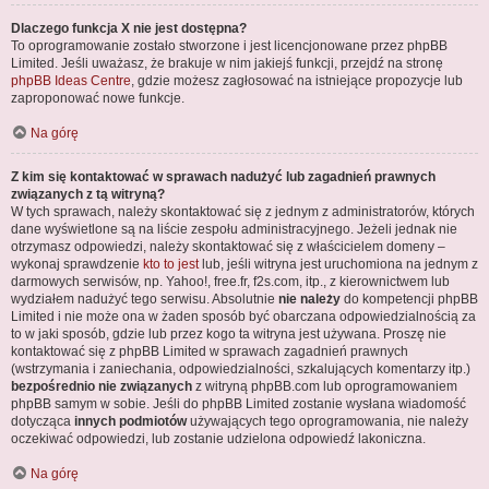
Dlaczego funkcja X nie jest dostępna?
To oprogramowanie zostało stworzone i jest licencjonowane przez phpBB
Limited. Jeśli uważasz, że brakuje w nim jakiejś funkcji, przejdź na stronę
phpBB Ideas Centre
, gdzie możesz zagłosować na istniejące propozycje lub
zaproponować nowe funkcje.
Na górę
Z kim się kontaktować w sprawach nadużyć lub zagadnień prawnych
związanych z tą witryną?
W tych sprawach, należy skontaktować się z jednym z administratorów, których
dane wyświetlone są na liście zespołu administracyjnego. Jeżeli jednak nie
otrzymasz odpowiedzi, należy skontaktować się z właścicielem domeny –
wykonaj sprawdzenie
kto to jest
lub, jeśli witryna jest uruchomiona na jednym z
darmowych serwisów, np. Yahoo!, free.fr, f2s.com, itp., z kierownictwem lub
wydziałem nadużyć tego serwisu. Absolutnie
nie należy
do kompetencji phpBB
Limited i nie może ona w żaden sposób być obarczana odpowiedzialnością za
to w jaki sposób, gdzie lub przez kogo ta witryna jest używana. Proszę nie
kontaktować się z phpBB Limited w sprawach zagadnień prawnych
(wstrzymania i zaniechania, odpowiedzialności, szkalujących komentarzy itp.)
bezpośrednio nie związanych
z witryną phpBB.com lub oprogramowaniem
phpBB samym w sobie. Jeśli do phpBB Limited zostanie wysłana wiadomość
dotycząca
innych podmiotów
używających tego oprogramowania, nie należy
oczekiwać odpowiedzi, lub zostanie udzielona odpowiedź lakoniczna.
Na górę