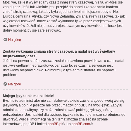
Możliwe, że jest wyświetlany czas z innej strefy czasowej, niż ta, w której się
znajdujesz. Jeśli tak właśnie jest, przejdź do panelu zarządzania kontem i
zmień strefę czasową, tak aby była zgodna z twoim miejscem pobytu. Np.
Europa centralna, Afryka, czy Nowa Zelandia. Zmiana strefy czasowej, tak jak i
większości ustawień, może zostać wykonana tylko przez zarejestrowanych
użytkowników. Jeżeli nie jesteś zarejestrowanym użytkownikiem – teraz jest
dobry moment, by się zarejestrować.
Na górę
Została wykonana zmiana strefy czasowej, a nadal jest wyświetlany
nieprawidłowy czas!
Jeżeli na pewno strefa czasowa została ustawiona prawidłowo, a czas nadal
jest wyświetlany nieprawidłowo, oznacza to, że czas na serwerze jest
ustawiony nieprawidłowo. Poinformuj o tym administratora, by naprawił
problem.
Na górę
Mojego języka nie ma na liście!
Być może administrator nie zainstalował pakietu zawierającego twoją wersję
językową albo nikt jeszcze nie przetłumaczył phpBB3 na twój język. Zapytaj
administratora witryny czy może zainstalować pakiet językowy, którego
potrzebujesz. Jeśli pakiet dla twojego języka nie istnieje, może spróbujesz go
utworzyć. Więcej informacji na ten temat można znaleźć na stronie
internetowej phpBB Limited
phpBB.pl
® lub
phpBB.com
®