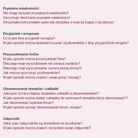
Prywatne wiadomości
Nie mogę wysyłać prywatnych wiadomości!
Otrzymuję niechciane prywatne wiadomości!
Otrzymałem/otrzymałam spam lub obraźliwy e-mail od kogoś z tej witryny!
Przyjaciele i wrogowie
Co to jest lista przyjaciół i wrogów?
W jaki sposób można dodawać/usuwać użytkowników z listy przyjaciół lub wrogów?
Przeszukiwanie forów
W jaki sposób można przeszukiwać fora?
Dlaczego moje wyszukiwanie nie zwraca wyników?
Dlaczego moje wyszukiwanie zwraca pustą stronę?!
Jak można wyszukać użytkowników?
W jaki sposób można znaleźć swoje posty i tematy?
Obserwowanie tematów i zakładki
Jaka jest różnica między dodaniem zakładki a obserwowaniem?
W jaki sposób można dodać zakładkę do wybranych tematów lub je obserwować??
Jak obserwować wybrane forum?
W jaki sposób usunąć obserwowanie forum, tematu?
Załączniki
Jakie typy załączników są dozwolone na tej witrynie?
W jaki sposób można znaleźć wszystkie swoje załączniki?