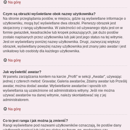
Na górę
Czym są obrazki wyświetlane obok nazwy użytkownika?
Na stronie przeglądania postów, w miejscu, gdzie są wyświetlane informacje o
użytkowniku, mogą być wyświetlane dwa obrazki. Pierwszy obrazek jest
skojarzony z rangą użytkownika. W zależności od używanego stylu jest on w
formie gwiazdek, kwadracików lub kropek pokazujących, jak dużo postów
zostało napisanych przez użytkownika lub jaki jest jego status na tej witrynie.
Jest on wyświetlany poniżej nazwy użytkownika. Drugi, zazwyczaj większy
obrazek, wyświetlany powyżej nazwy użytkownika jest znany jako awatar i jest
unikatowy lub osobisty dla każdego użytkownika.
Na górę
Jak wyświetlić awatar?
W panelu zarządzania kontem na karcie „Profil” w sekcji „Awatar”, używając
jednej z czterech metod: Gravatar, Galeria awatarów, Zdalny awatar lub Prześlij
awatar, można dodać awatar. Wyświetlanie awatarów i sposób ich
wyświetlania są uzależnione od administratora witryny. Jeśli nie można
używać awatarów na danej witrynie, należy skontaktować się z jej
administratorem.
Na górę
Co to jest ranga i jak można ją zmienić?
Rangi wyświetlane pod nazwami użytkowników oznaczają, ile postów dany
użytkownik napisał lub jaki ma status na forum, np. moderatora czy