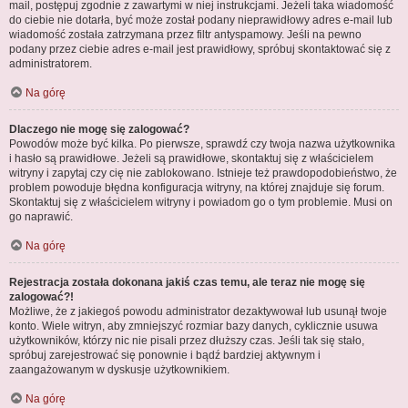
mail, postępuj zgodnie z zawartymi w niej instrukcjami. Jeżeli taka wiadomość
do ciebie nie dotarła, być może został podany nieprawidłowy adres e-mail lub
wiadomość została zatrzymana przez filtr antyspamowy. Jeśli na pewno
podany przez ciebie adres e-mail jest prawidłowy, spróbuj skontaktować się z
administratorem.
Na górę
Dlaczego nie mogę się zalogować?
Powodów może być kilka. Po pierwsze, sprawdź czy twoja nazwa użytkownika
i hasło są prawidłowe. Jeżeli są prawidłowe, skontaktuj się z właścicielem
witryny i zapytaj czy cię nie zablokowano. Istnieje też prawdopodobieństwo, że
problem powoduje błędna konfiguracja witryny, na której znajduje się forum.
Skontaktuj się z właścicielem witryny i powiadom go o tym problemie. Musi on
go naprawić.
Na górę
Rejestracja została dokonana jakiś czas temu, ale teraz nie mogę się
zalogować?!
Możliwe, że z jakiegoś powodu administrator dezaktywował lub usunął twoje
konto. Wiele witryn, aby zmniejszyć rozmiar bazy danych, cyklicznie usuwa
użytkowników, którzy nic nie pisali przez dłuższy czas. Jeśli tak się stało,
spróbuj zarejestrować się ponownie i bądź bardziej aktywnym i
zaangażowanym w dyskusje użytkownikiem.
Na górę