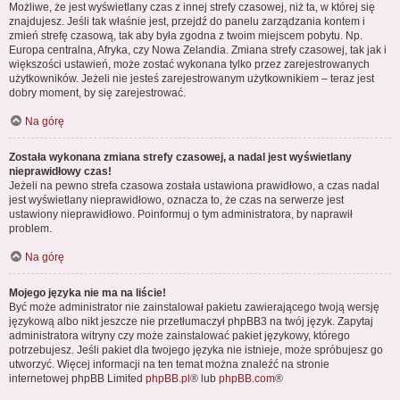
Możliwe, że jest wyświetlany czas z innej strefy czasowej, niż ta, w której się
znajdujesz. Jeśli tak właśnie jest, przejdź do panelu zarządzania kontem i
zmień strefę czasową, tak aby była zgodna z twoim miejscem pobytu. Np.
Europa centralna, Afryka, czy Nowa Zelandia. Zmiana strefy czasowej, tak jak i
większości ustawień, może zostać wykonana tylko przez zarejestrowanych
użytkowników. Jeżeli nie jesteś zarejestrowanym użytkownikiem – teraz jest
dobry moment, by się zarejestrować.
Na górę
Została wykonana zmiana strefy czasowej, a nadal jest wyświetlany
nieprawidłowy czas!
Jeżeli na pewno strefa czasowa została ustawiona prawidłowo, a czas nadal
jest wyświetlany nieprawidłowo, oznacza to, że czas na serwerze jest
ustawiony nieprawidłowo. Poinformuj o tym administratora, by naprawił
problem.
Na górę
Mojego języka nie ma na liście!
Być może administrator nie zainstalował pakietu zawierającego twoją wersję
językową albo nikt jeszcze nie przetłumaczył phpBB3 na twój język. Zapytaj
administratora witryny czy może zainstalować pakiet językowy, którego
potrzebujesz. Jeśli pakiet dla twojego języka nie istnieje, może spróbujesz go
utworzyć. Więcej informacji na ten temat można znaleźć na stronie
internetowej phpBB Limited
phpBB.pl
® lub
phpBB.com
®