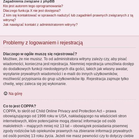
Zagadnienia związane z phpBB
Kto jest autorem tego oprogramowania?
Dlaczego funkcja X nie jest dostępna?
Z kim się kontaktować w sprawach nadużyć lub zagadnień prawnych związanych z tą
witryną?
Jak nawiązać kontakt z administratorem witryny?
Problemy z logowaniem i rejestracją
Dlaczego w ogóle muszę się rejestrować?
Możliwe, że nie musisz. To od administratora witryny zależy czy, aby pisać
wiadomości, konieczna jest rejestracja. Niemniej rejestracja umożliwia dostęp
do dodatkowych funkcji niedostępnych dla gości, takich jak własny awatar,
wysyłanie prywatnych wiadomości i e-maili do innych użytkowników,
możliwość przypisania do grup użytkowników itp. Rejestracja zajmuje tylko
chwilę, więc zaleca się jej wykonanie.
Na górę
Co to jest COPPA?
COPPA, to skrót od Child Online Privacy and Protection Act – prawa
obowiązującego od 1998 roku w USA, nakładającego na właścicieli stron
internetowych, które potencjalnie mogą zbierać informacje od osób
małoletnich – mających mniej niż 13 lat – obowiązek posiadania pisemnej
zgody rodziców lub opiekunów prawnych na zbieranie informacji prywatnych
od osób poniżej 13 roku życia. Jeżeli nie masz pewności czy to dotyczy ciebie