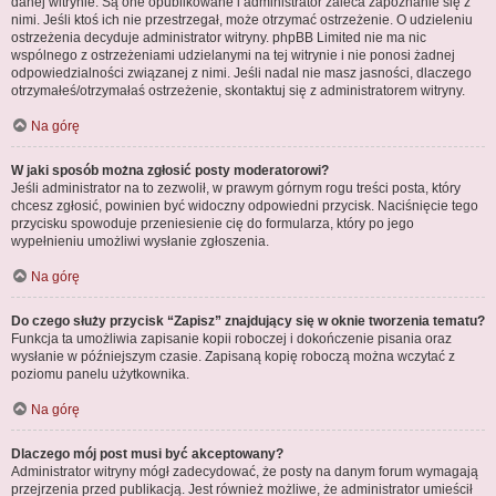
danej witrynie. Są one opublikowane i administrator zaleca zapoznanie się z
nimi. Jeśli ktoś ich nie przestrzegał, może otrzymać ostrzeżenie. O udzieleniu
ostrzeżenia decyduje administrator witryny. phpBB Limited nie ma nic
wspólnego z ostrzeżeniami udzielanymi na tej witrynie i nie ponosi żadnej
odpowiedzialności związanej z nimi. Jeśli nadal nie masz jasności, dlaczego
otrzymałeś/otrzymałaś ostrzeżenie, skontaktuj się z administratorem witryny.
Na górę
W jaki sposób można zgłosić posty moderatorowi?
Jeśli administrator na to zezwolił, w prawym górnym rogu treści posta, który
chcesz zgłosić, powinien być widoczny odpowiedni przycisk. Naciśnięcie tego
przycisku spowoduje przeniesienie cię do formularza, który po jego
wypełnieniu umożliwi wysłanie zgłoszenia.
Na górę
Do czego służy przycisk “Zapisz” znajdujący się w oknie tworzenia tematu?
Funkcja ta umożliwia zapisanie kopii roboczej i dokończenie pisania oraz
wysłanie w późniejszym czasie. Zapisaną kopię roboczą można wczytać z
poziomu panelu użytkownika.
Na górę
Dlaczego mój post musi być akceptowany?
Administrator witryny mógł zadecydować, że posty na danym forum wymagają
przejrzenia przed publikacją. Jest również możliwe, że administrator umieścił