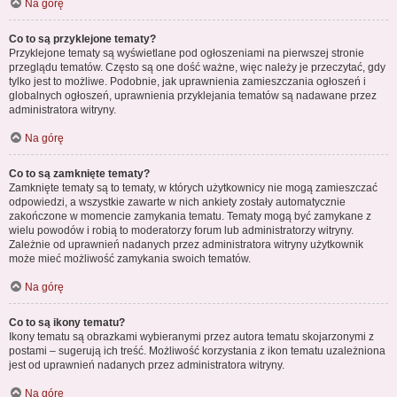
Na górę
Co to są przyklejone tematy?
Przyklejone tematy są wyświetlane pod ogłoszeniami na pierwszej stronie
przeglądu tematów. Często są one dość ważne, więc należy je przeczytać, gdy
tylko jest to możliwe. Podobnie, jak uprawnienia zamieszczania ogłoszeń i
globalnych ogłoszeń, uprawnienia przyklejania tematów są nadawane przez
administratora witryny.
Na górę
Co to są zamknięte tematy?
Zamknięte tematy są to tematy, w których użytkownicy nie mogą zamieszczać
odpowiedzi, a wszystkie zawarte w nich ankiety zostały automatycznie
zakończone w momencie zamykania tematu. Tematy mogą być zamykane z
wielu powodów i robią to moderatorzy forum lub administratorzy witryny.
Zależnie od uprawnień nadanych przez administratora witryny użytkownik
może mieć możliwość zamykania swoich tematów.
Na górę
Co to są ikony tematu?
Ikony tematu są obrazkami wybieranymi przez autora tematu skojarzonymi z
postami – sugerują ich treść. Możliwość korzystania z ikon tematu uzależniona
jest od uprawnień nadanych przez administratora witryny.
Na górę