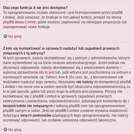
Dlaczego funkcja X nie jest dostępna?
To oprogramowanie zostało stworzone i jest licencjonowane przez phpBB
Limited. Jeśli uważasz, że brakuje w nim jakiejś funkcji, przejdź na stronę
phpBB Ideas Centre
, gdzie możesz zagłosować na istniejące propozycje lub
zaproponować nowe funkcje.
Na górę
Z kim się kontaktować w sprawach nadużyć lub zagadnień prawnych
związanych z tą witryną?
W tych sprawach, należy skontaktować się z jednym z administratorów, których
dane wyświetlone są na liście zespołu administracyjnego. Jeżeli jednak nie
otrzymasz odpowiedzi, należy skontaktować się z właścicielem domeny –
wykonaj sprawdzenie
kto to jest
lub, jeśli witryna jest uruchomiona na jednym z
darmowych serwisów, np. Yahoo!, free.fr, f2s.com, itp., z kierownictwem lub
wydziałem nadużyć tego serwisu. Absolutnie
nie należy
do kompetencji phpBB
Limited i nie może ona w żaden sposób być obarczana odpowiedzialnością za
to w jaki sposób, gdzie lub przez kogo ta witryna jest używana. Proszę nie
kontaktować się z phpBB Limited w sprawach zagadnień prawnych
(wstrzymania i zaniechania, odpowiedzialności, szkalujących komentarzy itp.)
bezpośrednio nie związanych
z witryną phpBB.com lub oprogramowaniem
phpBB samym w sobie. Jeśli do phpBB Limited zostanie wysłana wiadomość
dotycząca
innych podmiotów
używających tego oprogramowania, nie należy
oczekiwać odpowiedzi, lub zostanie udzielona odpowiedź lakoniczna.
Na górę