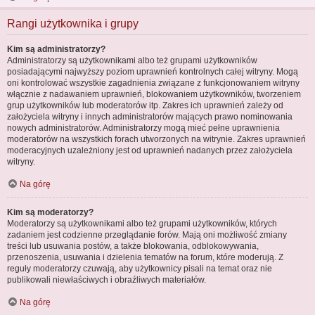
Rangi użytkownika i grupy
Kim są administratorzy?
Administratorzy są użytkownikami albo też grupami użytkowników
posiadającymi najwyższy poziom uprawnień kontrolnych całej witryny. Mogą
oni kontrolować wszystkie zagadnienia związane z funkcjonowaniem witryny
włącznie z nadawaniem uprawnień, blokowaniem użytkowników, tworzeniem
grup użytkowników lub moderatorów itp. Zakres ich uprawnień zależy od
założyciela witryny i innych administratorów mających prawo nominowania
nowych administratorów. Administratorzy mogą mieć pełne uprawnienia
moderatorów na wszystkich forach utworzonych na witrynie. Zakres uprawnień
moderacyjnych uzależniony jest od uprawnień nadanych przez założyciela
witryny.
Na górę
Kim są moderatorzy?
Moderatorzy są użytkownikami albo też grupami użytkowników, których
zadaniem jest codzienne przeglądanie forów. Mają oni możliwość zmiany
treści lub usuwania postów, a także blokowania, odblokowywania,
przenoszenia, usuwania i dzielenia tematów na forum, które moderują. Z
reguły moderatorzy czuwają, aby użytkownicy pisali na temat oraz nie
publikowali niewłaściwych i obraźliwych materiałów.
Na górę