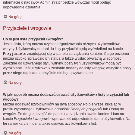
informacje o nadawcy. Administrator będzie wówczas mógł podjąć
odpowiednie działania.
Na górę
Przyjaciele i wrogowie
Co to jest lista przyjaciół i wrogów?
Jest to lista, którą można użyć do organizowania różnych użytkowników
witryny. Użytkownicy dodani do listy przyjaciół będą wyświetleni na karcie
Przyjaciele
znajdującej się w panelu zarządzania kontem. Z tego poziomu
można szybko sprawdzić ich status, a także wysłać prywatną wiadomość.
Zależnie od używanego stylu witryny, posty tych użytkowników mogą być
wyróżniane. Jeśli użytkownik zostanie dodany do listy wrogów, wszystkie posty
przez niego napisane domyślnie nie będą wyświetlane.
Na górę
W jaki sposób można dodawać/usuwać użytkowników z listy przyjaciół lub
wrogów?
Można dodawać użytkowników na dwa sposoby. Po pierwsze, klikając w
profilu wybranego użytkownika odnośnik
Dodaj do przyjaciół
lub
Dodaj do
wrogów
. Po drugie, przejść do panelu zarządzania swoim kontem i tam na
karcie
Przyjaciele i wrogowie
wprowadzić odpowiednie dane użytkownika. Na
tej samej karcie można także usuwać użytkowników z list.
Na górę