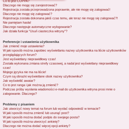
Co to jest COPPA?
j
Dlaczego nie mogę się zarejestrować?
Rejestracja została przeprowadzona poprawnie, ale nie mogę się zalogować!
Dlaczego nie mogę się zalogować?
Rejestracja została dokonana jakiś czas temu, ale teraz nie mogę się zalogować?!
Nie pamiętam hasła!
Dlaczego następuje automatyczne wylogowanie?
Jak działa funkcja “Usuń ciasteczka witryny”?
Preferencje i ustawienia użytkownika
Jak zmienić moje ustawienia?
W jaki sposób można zapobiec wyświetlaniu nazwy użytkownika na liście użytkowników
przeglądających forum?
Jest wyświetlany nieprawidłowy czas!
Została wykonana zmiana strefy czasowej, a nadal jest wyświetlany nieprawidłowy
czas!
Mojego języka nie ma na liście!
Czym są obrazki wyświetlane obok nazwy użytkownika?
Jak wyświetlić awatar?
Co to jest ranga i jak można ją zmienić?
Podczas próby wysłania wiadomości e-mail do użytkownika witryna prosi mnie o
zalogowanie. Dlaczego?
Problemy z pisaniem
Jak utworzyć nowy temat na forum lub wysłać odpowiedź w temacie?
W jaki sposób można zmienić lub usunąć post?
W jaki sposób można dodać podpis do swojego posta?
W jaki sposób można utworzyć ankietę?
Dlaczego nie można dodać więcej opcji ankiety?