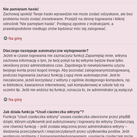
Nie pamiętam hasła!
Zachowaj spokój! Twoje hasło wprawdzie nie może zostać odzyskane, ale bez
problemu może zostać zresetowane. Przejdź na stronę logowania i kliknij
odnośnik “Nie pamiętam hasła”. Postępuj zgodnie z instrukcjami, a
prawdopodobnie niedługo znów będziesz móc się zalogować.
Na górę
Dlaczego następuje automatyczne wylogowanie?
Jeżeli w czasie logowania nie zaznaczysz funkcji
Zapamiętaj mnie
, witryna
zachowa informację o tym, że twój pobyt na tej witrynie będzie trwał tylko
określony przez administratora czas. Zapobiega to niewłaściwemu użyciu
twojego konta przez kogoś innego. Aby pozostać zalogowanym/zalogowaną,
podczas logowania zaznacz funkcję
Loguj mnie automatycznie
. Jest to
niezalecane, jeżeli korzystasz z witryny z ogólnie dostępnego komputera, np.
w bibliotece, kawiarence internetowej, sali komputerowej w szkole lub na
uczelni itp. Jeśli nie widzisz tej funkcji, oznacza to, że administrator ją wyłączył.
Na górę
Jak działa funkcja “Usuń ciasteczka witryny”?
Funkcja “Usuń ciasteczka witryny” usuwa ciasteczka utworzone przez phpBB
dzięki, którym użytkownik jest autoryzowany i logowany do witryny. Dostarczają
one również funkcję – jeśli została włączona przez administratora witryny –
śledzenia przeczytanych i nieprzeczytanych przez użytkownika postów. Jeśli
występują problemy z logowaniem/wylogowaniem, usunięcie ciasteczek może