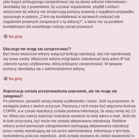
jako kogoś próbującego zarejestrować się na danej witrynie internetowej –
skontaktuj się z prawnikiem, by uzyskać wyjaśnienie. phpBB Limited i
właściciele tej witryny nie dostarczają pomocy prawnej z wyjątkiem przypadku
opisanego w pytaniu „Z kim się kontaktować w sprawach nadużyć lub
zagadnień prawnych związanych z tą witryną?”, a także nie są punktem
kontaktowym dla wszelkiego rodzaju porad prawnych.
Na górę
Dlaczego nie mogę się zarejestrować?
Być może właściciel witryny wyłączył funkcję rejestracji, aby nie rejestrowały
się nowe osoby. Właściciel witryny mógł także zablokować twój adres IP lub
zabronił nazwy użytkownika, którą próbujesz zarejestrować. W sprawie
pomocy, skontaktuj się z administratorem witryny.
Na górę
Rejestracja została przeprowadzona poprawnie, ale nie mogę się
zalogować!
Po pierwsze, sprawdź swoją nazwę użytkownika i hasło. Jeśli są poprawne, to
wystąpiła jedna z dwóch przyczyn. Pierwszą z nich może być włączona funkcja
COPPA, a w czasie rejestracji została podana informacja, że masz mniej niż 13
lat. Wówczas należy wykonać instrukcje wysłane na twój adres e-mail. Jeśli nie
to było przyczyną, być może nie została aktywowana rejestracja. Niektóre
witryny przed pierwszym zalogowaniem wymagają aktywowania rejestracji
przez osobę rejestrującą się lub przez administratora. Informacja o tym była
wyświetlona podczas rejestracji. Jeśli została wysłana do ciebie wiadomość e-