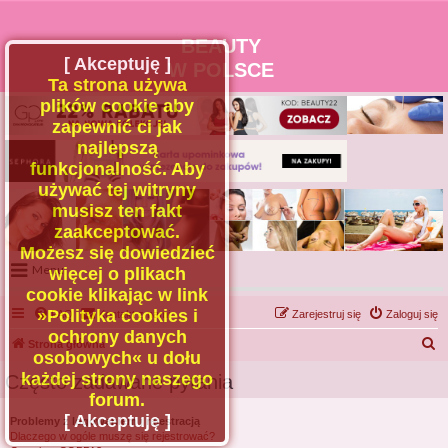
BEAUTY
[ Akceptuję ]
W POLSCE
Ta strona używa
plików cookie aby
zapewnić ci jak
najlepszą
funkcjonalność. Aby
używać tej witryny
musisz ten fakt
zaakceptować.
Możesz się dowiedzieć
Menu
więcej o plikach
cookie klikając w link
Portal
»Polityka cookies i
FAQ
Kontakt z nami
Zarejestruj się
Zaloguj się
Facebook
ochrony danych
S
Strona główna
osobowych« u dołu
Regulamin
z
każdej strony naszego
Często zadawane pytania
Zapytaj administratora
u
forum.
Kontakt
k
[ Akceptuję ]
Problemy z logowaniem i rejestracją
Dlaczego w ogóle muszę się rejestrować?
a