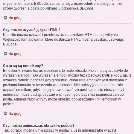
więcej informacji o BBCode, zapoznaj się z przewodnikiem dostępnym ze
strony tworzenia posta po kliknięciu odnośnika
BBCode
.
Na górę
Czy można używać języka HTML?
Nie. Nie można używać i przetwarzać znaczników HTML na tej witrynie.
Większość formatowania, które dostarcza HTML można uzyskać, używając
BBCode.
Na górę
Co to są są emotikony?
Emotikony, zwane też uśmieszkami, to małe obrazki, które mogą być użyte do
wyrażania emocji. Do wyrażania emocji można też stosować krótkie kody, np. :)
oznacza radość, podczas gdy :( smutek. Pełna lista emotikon jest dostępna z
poziomu formularza tworzenia wiadomości. Nie należy jednak nadmiernie
używać emotikon, gdyż mogą spowodować, że post stanie się nieczytelny i
moderator może podjąć decyzję o ich usunięciu bądź też usunięciu całego
posta. Administrator witryny może określić dopuszczalny limit emotikon w
poście.
Na górę
Czy można umieszczać obrazki w poście?
Tak, obrazki można umieszczać w postach. Jeśli administrator włączył