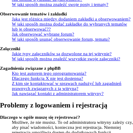
W jaki sposób można znaleźć swoje posty i tematy?
Obserwowanie tematów i zakładki
Jaka jest różnica między dodaniem zakładki a obserwowaniem?
W jaki sposób można dodać zakładkę do wybranych tematów
lub je obserwować??
Jak obserwować wybrane forum?
W jaki sposób usunąć obserwowanie forum, tematu?
Załączniki
Jakie typy załączników są dozwolone na tej witrynie?
W jaki sposób można znaleźć wszystkie swoje załączniki?
Zagadnienia związane z phpBB
Kto jest autorem tego oprogramowania?
Dlaczego funkcja X nie jest dostępna?
Z kim się kontaktować w sprawach nadużyć lub zagadnień
prawnych związanych z tą witryną?
Jak nawiązać kontakt z administratorem witryny?
Problemy z logowaniem i rejestracją
Dlaczego w ogóle muszę się rejestrować?
Możliwe, że nie musisz. To od administratora witryny zależy czy,
aby pisać wiadomości, konieczna jest rejestracja. Niemniej
rejestracja umożliwia dostęp do dodatkowych funkcji