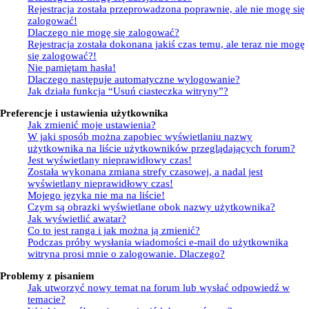
Rejestracja została przeprowadzona poprawnie, ale nie mogę się
zalogować!
Dlaczego nie mogę się zalogować?
Rejestracja została dokonana jakiś czas temu, ale teraz nie mogę
się zalogować?!
Nie pamiętam hasła!
Dlaczego następuje automatyczne wylogowanie?
Jak działa funkcja “Usuń ciasteczka witryny”?
Preferencje i ustawienia użytkownika
Jak zmienić moje ustawienia?
W jaki sposób można zapobiec wyświetlaniu nazwy
użytkownika na liście użytkowników przeglądających forum?
Jest wyświetlany nieprawidłowy czas!
Została wykonana zmiana strefy czasowej, a nadal jest
wyświetlany nieprawidłowy czas!
Mojego języka nie ma na liście!
Czym są obrazki wyświetlane obok nazwy użytkownika?
Jak wyświetlić awatar?
Co to jest ranga i jak można ją zmienić?
Podczas próby wysłania wiadomości e-mail do użytkownika
witryna prosi mnie o zalogowanie. Dlaczego?
Problemy z pisaniem
Jak utworzyć nowy temat na forum lub wysłać odpowiedź w
temacie?