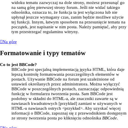
widoku tematu zazwyczaj na dole strony, możesz przesunąć go
na samą górę pierwszej strony forum. Jeśli nie widać takiego
odnośnika, oznacza to, że funkcja ta jest wyłączona lub nie
upłynął jeszcze wymagany czas, zanim będzie możliwe użycie
tej funkcji. Innym, łatwym sposobem na przesunięcie tematu na
początek, jest napisanie w nim posta. Należy pamiętać, aby przy
tym przestrzegać regulaminu witryny.
Na górę
Formatowanie i typy tematów
Co to jest BBCode?
BBCode jest specjalną implementacją języka HTML, która daje
lepszą kontrolę formatowania poszczególnych elementów w
postach. Używanie BBCode na forum jest uzależnione od
ustawień określanych przez administratora. Można wyłączyć
BBCode w poszczególnych postach, zaznaczając odpowiednią
funkcję w formularzu tworzenia posta. Sam BBCode jest
podobny w składni do HTML-a, ale znaczniki zawarte są w
nawiasach kwadratowych [przykład] zamiast w używanych w
HTML-u nawiasach ostrych <przykład>. Aby uzyskać więcej
informacji o BBCode, zapoznaj się z przewodnikiem dostępnym
ze strony tworzenia posta po kliknięciu odnośnika
BBCode
.