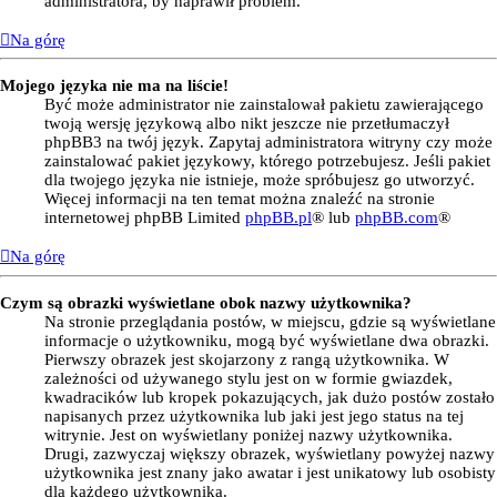
administratora, by naprawił problem.
Na górę
Mojego języka nie ma na liście!
Być może administrator nie zainstalował pakietu zawierającego
twoją wersję językową albo nikt jeszcze nie przetłumaczył
phpBB3 na twój język. Zapytaj administratora witryny czy może
zainstalować pakiet językowy, którego potrzebujesz. Jeśli pakiet
dla twojego języka nie istnieje, może spróbujesz go utworzyć.
Więcej informacji na ten temat można znaleźć na stronie
internetowej phpBB Limited
phpBB.pl
® lub
phpBB.com
®
Na górę
Czym są obrazki wyświetlane obok nazwy użytkownika?
Na stronie przeglądania postów, w miejscu, gdzie są wyświetlane
informacje o użytkowniku, mogą być wyświetlane dwa obrazki.
Pierwszy obrazek jest skojarzony z rangą użytkownika. W
zależności od używanego stylu jest on w formie gwiazdek,
kwadracików lub kropek pokazujących, jak dużo postów zostało
napisanych przez użytkownika lub jaki jest jego status na tej
witrynie. Jest on wyświetlany poniżej nazwy użytkownika.
Drugi, zazwyczaj większy obrazek, wyświetlany powyżej nazwy
użytkownika jest znany jako awatar i jest unikatowy lub osobisty
dla każdego użytkownika.