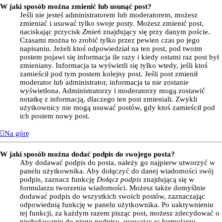
W jaki sposób można zmienić lub usunąć post?
Jeśli nie jesteś administratorem lub moderatorem, możesz
zmieniać i usuwać tylko swoje posty. Możesz zmienić post,
naciskając przycisk
Zmień
znajdujący się przy danym poście.
Czasami można to zrobić tylko przez pewien czas po jego
napisaniu. Jeżeli ktoś odpowiedział na ten post, pod twoim
postem pojawi się informacja ile razy i kiedy ostatni raz post był
zmieniany. Informacja ta wyświetli się tylko wtedy, jeśli ktoś
zamieścił pod tym postem kolejny post. Jeśli post zmienił
moderator lub administrator, informacja ta nie zostanie
wyświetlona. Administratorzy i moderatorzy mogą zostawić
notatkę z informacją, dlaczego ten post zmieniali. Zwykli
użytkownicy nie mogą usuwać postów, gdy ktoś zamieścił pod
ich postem nowy post.
Na górę
W jaki sposób można dodać podpis do swojego posta?
Aby dodawać podpis do posta, należy go najpierw utworzyć w
panelu użytkownika. Aby dołączyć do danej wiadomości swój
podpis, zaznacz funkcję
Dołącz podpis
znajdującą się w
formularzu tworzenia wiadomości. Możesz także domyślnie
dodawać podpis do wszystkich swoich postów, zaznaczając
odpowiednią funkcję w panelu użytkownika. Po uaktywnieniu
tej funkcji, za każdym razem pisząc post, możesz zdecydować o
niedodawaniu do niego podpisu, usuwając w formularzu