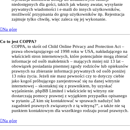
niedostępnych dla gości, takich jak własny awatar, wysyłanie
prywatnych wiadomości i e-maili do innych użytkowników,
możliwość przypisania do grup użytkowników itp. Rejestracja
zajmuje tylko chwilę, więc zaleca się jej wykonanie.
Na górę
Co to jest COPPA?
COPPA, to skrót od Child Online Privacy and Protection Act –
prawa obowiązującego od 1998 roku w USA, nakładającego na
właścicieli stron internetowych, które potencjalnie mogą zbierać
informacje od osób małoletnich – mających mniej niż 13 lat –
obowiązek posiadania pisemnej zgody rodziców lub opiekunów
prawnych na zbieranie informacji prywatnych od osób poniżej
13 roku życia. Jeżeli nie masz pewności czy to dotyczy ciebie
jako kogoś próbującego zarejestrować się na danej witrynie
internetowej – skontaktuj się z prawnikiem, by uzyskać
wyjaśnienie. phpBB Limited i właściciele tej witryny nie
dostarczają pomocy prawnej z wyjątkiem przypadku opisanego
w pytaniu „Z kim się kontaktować w sprawach nadużyć lub
zagadnień prawnych związanych z tą witryną?”, a także nie są
punktem kontaktowym dla wszelkiego rodzaju porad prawnych.
Na górę