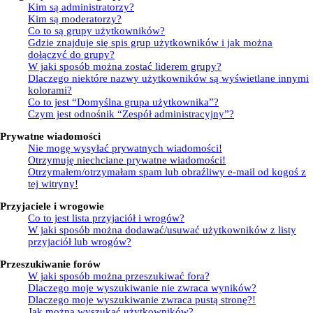
Kim są administratorzy?
Kim są moderatorzy?
Co to są grupy użytkowników?
Gdzie znajduje się spis grup użytkowników i jak można
dołączyć do grupy?
W jaki sposób można zostać liderem grupy?
Dlaczego niektóre nazwy użytkowników są wyświetlane innymi
kolorami?
Co to jest “Domyślna grupa użytkownika”?
Czym jest odnośnik “Zespół administracyjny”?
Prywatne wiadomości
Nie mogę wysyłać prywatnych wiadomości!
Otrzymuję niechciane prywatne wiadomości!
Otrzymałem/otrzymałam spam lub obraźliwy e-mail od kogoś z
tej witryny!
Przyjaciele i wrogowie
Co to jest lista przyjaciół i wrogów?
W jaki sposób można dodawać/usuwać użytkowników z listy
przyjaciół lub wrogów?
Przeszukiwanie forów
W jaki sposób można przeszukiwać fora?
Dlaczego moje wyszukiwanie nie zwraca wyników?
Dlaczego moje wyszukiwanie zwraca pustą stronę?!
Jak można wyszukać użytkowników?