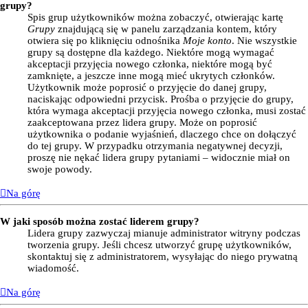
grupy?
Spis grup użytkowników można zobaczyć, otwierając kartę
Grupy
znajdującą się w panelu zarządzania kontem, który
otwiera się po kliknięciu odnośnika
Moje konto
. Nie wszystkie
grupy są dostępne dla każdego. Niektóre mogą wymagać
akceptacji przyjęcia nowego członka, niektóre mogą być
zamknięte, a jeszcze inne mogą mieć ukrytych członków.
Użytkownik może poprosić o przyjęcie do danej grupy,
naciskając odpowiedni przycisk. Prośba o przyjęcie do grupy,
która wymaga akceptacji przyjęcia nowego członka, musi zostać
zaakceptowana przez lidera grupy. Może on poprosić
użytkownika o podanie wyjaśnień, dlaczego chce on dołączyć
do tej grupy. W przypadku otrzymania negatywnej decyzji,
proszę nie nękać lidera grupy pytaniami – widocznie miał on
swoje powody.
Na górę
W jaki sposób można zostać liderem grupy?
Lidera grupy zazwyczaj mianuje administrator witryny podczas
tworzenia grupy. Jeśli chcesz utworzyć grupę użytkowników,
skontaktuj się z administratorem, wysyłając do niego prywatną
wiadomość.
Na górę