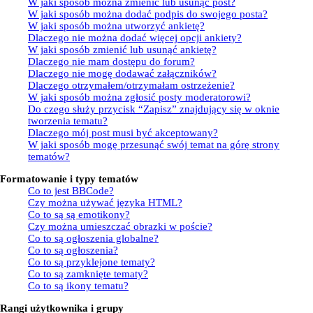
W jaki sposób można zmienić lub usunąć post?
W jaki sposób można dodać podpis do swojego posta?
W jaki sposób można utworzyć ankietę?
Dlaczego nie można dodać więcej opcji ankiety?
W jaki sposób zmienić lub usunąć ankietę?
Dlaczego nie mam dostępu do forum?
Dlaczego nie mogę dodawać załączników?
Dlaczego otrzymałem/otrzymałam ostrzeżenie?
W jaki sposób można zgłosić posty moderatorowi?
Do czego służy przycisk “Zapisz” znajdujący się w oknie
tworzenia tematu?
Dlaczego mój post musi być akceptowany?
W jaki sposób mogę przesunąć swój temat na górę strony
tematów?
Formatowanie i typy tematów
Co to jest BBCode?
Czy można używać języka HTML?
Co to są są emotikony?
Czy można umieszczać obrazki w poście?
Co to są ogłoszenia globalne?
Co to są ogłoszenia?
Co to są przyklejone tematy?
Co to są zamknięte tematy?
Co to są ikony tematu?
Rangi użytkownika i grupy