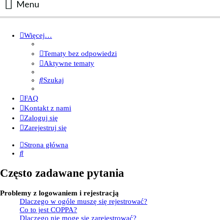
Menu
Portal
Więcej…
Facebook
Tematy bez odpowiedzi
Regulamin
Aktywne tematy
Zapytaj administratora
Szukaj
Kontakt
FAQ
Kontakt z nami
Zaloguj się
Zarejestruj się
Strona główna
Szukaj
Często zadawane pytania
Problemy z logowaniem i rejestracją
Dlaczego w ogóle muszę się rejestrować?
Co to jest COPPA?
Dlaczego nie mogę się zarejestrować?