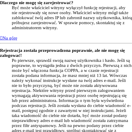
Dlaczego nie mogę się zarejestrować?
Być może właściciel witryny wyłączył funkcję rejestracji, aby
nie rejestrowały się nowe osoby. Właściciel witryny mógł także
zablokować twój adres IP lub zabronił nazwy użytkownika, którą
próbujesz zarejestrować. W sprawie pomocy, skontaktuj się z
administratorem witryny.
Na górę
Rejestracja została przeprowadzona poprawnie, ale nie mogę się
zalogować!
Po pierwsze, sprawdź swoją nazwę użytkownika i hasło. Jeśli są
poprawne, to wystąpiła jedna z dwóch przyczyn. Pierwszą z nich
może być włączona funkcja COPPA, a w czasie rejestracji
została podana informacja, że masz mniej niż 13 lat. Wówczas
należy wykonać instrukcje wysłane na twój adres e-mail. Jeśli
nie to było przyczyną, być może nie została aktywowana
rejestracja. Niektóre witryny przed pierwszym zalogowaniem
wymagają aktywowania rejestracji przez osobę rejestrującą się
lub przez administratora. Informacja o tym była wyświetlona
podczas rejestracji. Jeśli została wysłana do ciebie wiadomość e-
mail, postępuj zgodnie z zawartymi w niej instrukcjami. Jeżeli
taka wiadomość do ciebie nie dotarła, być może został podany
nieprawidłowy adres e-mail lub wiadomość została zatrzymana
przez filtr antyspamowy. Jeśli na pewno podany przez ciebie
adres e-mail jest prawidłowy, spróbuj skontaktować się z