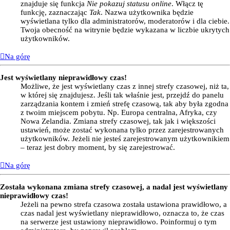
znajduje się funkcja
Nie pokazuj statusu online
. Włącz tę
funkcję, zaznaczając
Tak
. Nazwa użytkownika będzie
wyświetlana tylko dla administratorów, moderatorów i dla ciebie.
Twoja obecność na witrynie będzie wykazana w liczbie ukrytych
użytkowników.
Na górę
Jest wyświetlany nieprawidłowy czas!
Możliwe, że jest wyświetlany czas z innej strefy czasowej, niż ta,
w której się znajdujesz. Jeśli tak właśnie jest, przejdź do panelu
zarządzania kontem i zmień strefę czasową, tak aby była zgodna
z twoim miejscem pobytu. Np. Europa centralna, Afryka, czy
Nowa Zelandia. Zmiana strefy czasowej, tak jak i większości
ustawień, może zostać wykonana tylko przez zarejestrowanych
użytkowników. Jeżeli nie jesteś zarejestrowanym użytkownikiem
– teraz jest dobry moment, by się zarejestrować.
Na górę
Została wykonana zmiana strefy czasowej, a nadal jest wyświetlany
nieprawidłowy czas!
Jeżeli na pewno strefa czasowa została ustawiona prawidłowo, a
czas nadal jest wyświetlany nieprawidłowo, oznacza to, że czas
na serwerze jest ustawiony nieprawidłowo. Poinformuj o tym