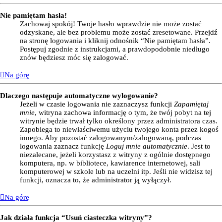
Nie pamiętam hasła!
Zachowaj spokój! Twoje hasło wprawdzie nie może zostać
odzyskane, ale bez problemu może zostać zresetowane. Przejdź
na stronę logowania i kliknij odnośnik “Nie pamiętam hasła”.
Postępuj zgodnie z instrukcjami, a prawdopodobnie niedługo
znów będziesz móc się zalogować.
Na górę
Dlaczego następuje automatyczne wylogowanie?
Jeżeli w czasie logowania nie zaznaczysz funkcji
Zapamiętaj
mnie
, witryna zachowa informację o tym, że twój pobyt na tej
witrynie będzie trwał tylko określony przez administratora czas.
Zapobiega to niewłaściwemu użyciu twojego konta przez kogoś
innego. Aby pozostać zalogowanym/zalogowaną, podczas
logowania zaznacz funkcję
Loguj mnie automatycznie
. Jest to
niezalecane, jeżeli korzystasz z witryny z ogólnie dostępnego
komputera, np. w bibliotece, kawiarence internetowej, sali
komputerowej w szkole lub na uczelni itp. Jeśli nie widzisz tej
funkcji, oznacza to, że administrator ją wyłączył.
Na górę
Jak działa funkcja “Usuń ciasteczka witryny”?