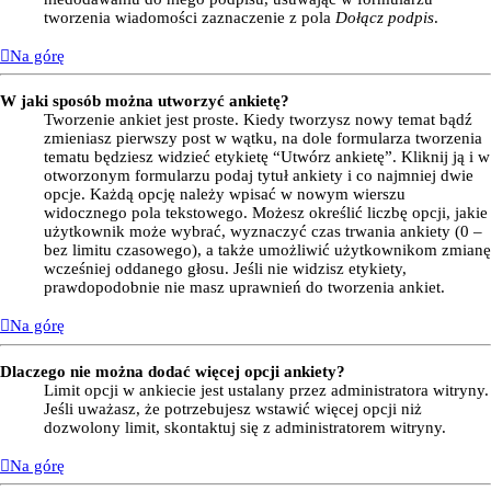
tworzenia wiadomości zaznaczenie z pola
Dołącz podpis
.
Na górę
W jaki sposób można utworzyć ankietę?
Tworzenie ankiet jest proste. Kiedy tworzysz nowy temat bądź
zmieniasz pierwszy post w wątku, na dole formularza tworzenia
tematu będziesz widzieć etykietę “Utwórz ankietę”. Kliknij ją i w
otworzonym formularzu podaj tytuł ankiety i co najmniej dwie
opcje. Każdą opcję należy wpisać w nowym wierszu
widocznego pola tekstowego. Możesz określić liczbę opcji, jakie
użytkownik może wybrać, wyznaczyć czas trwania ankiety (0 –
bez limitu czasowego), a także umożliwić użytkownikom zmianę
wcześniej oddanego głosu. Jeśli nie widzisz etykiety,
prawdopodobnie nie masz uprawnień do tworzenia ankiet.
Na górę
Dlaczego nie można dodać więcej opcji ankiety?
Limit opcji w ankiecie jest ustalany przez administratora witryny.
Jeśli uważasz, że potrzebujesz wstawić więcej opcji niż
dozwolony limit, skontaktuj się z administratorem witryny.
Na górę