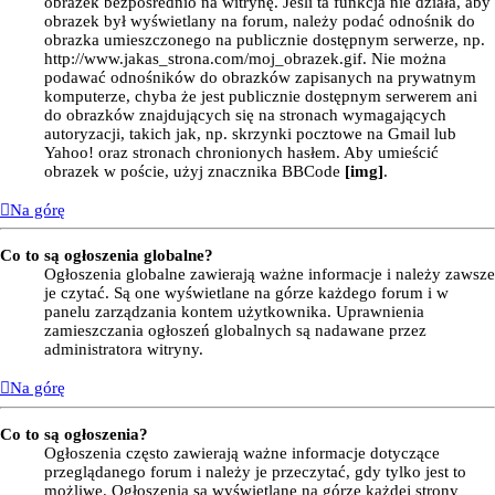
obrazek bezpośrednio na witrynę. Jeśli ta funkcja nie działa, aby
obrazek był wyświetlany na forum, należy podać odnośnik do
obrazka umieszczonego na publicznie dostępnym serwerze, np.
http://www.jakas_strona.com/moj_obrazek.gif. Nie można
podawać odnośników do obrazków zapisanych na prywatnym
komputerze, chyba że jest publicznie dostępnym serwerem ani
do obrazków znajdujących się na stronach wymagających
autoryzacji, takich jak, np. skrzynki pocztowe na Gmail lub
Yahoo! oraz stronach chronionych hasłem. Aby umieścić
obrazek w poście, użyj znacznika BBCode
[img]
.
Na górę
Co to są ogłoszenia globalne?
Ogłoszenia globalne zawierają ważne informacje i należy zawsze
je czytać. Są one wyświetlane na górze każdego forum i w
panelu zarządzania kontem użytkownika. Uprawnienia
zamieszczania ogłoszeń globalnych są nadawane przez
administratora witryny.
Na górę
Co to są ogłoszenia?
Ogłoszenia często zawierają ważne informacje dotyczące
przeglądanego forum i należy je przeczytać, gdy tylko jest to
możliwe. Ogłoszenia są wyświetlane na górze każdej strony