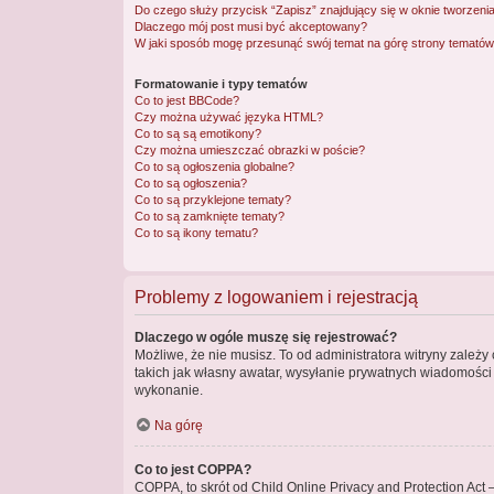
Do czego służy przycisk “Zapisz” znajdujący się w oknie tworzeni
Dlaczego mój post musi być akceptowany?
W jaki sposób mogę przesunąć swój temat na górę strony temató
Formatowanie i typy tematów
Co to jest BBCode?
Czy można używać języka HTML?
Co to są są emotikony?
Czy można umieszczać obrazki w poście?
Co to są ogłoszenia globalne?
Co to są ogłoszenia?
Co to są przyklejone tematy?
Co to są zamknięte tematy?
Co to są ikony tematu?
Problemy z logowaniem i rejestracją
Dlaczego w ogóle muszę się rejestrować?
Możliwe, że nie musisz. To od administratora witryny zależy
takich jak własny awatar, wysyłanie prywatnych wiadomości i
wykonanie.
Na górę
Co to jest COPPA?
COPPA, to skrót od Child Online Privacy and Protection Act