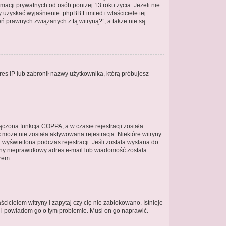
acji prywatnych od osób poniżej 13 roku życia. Jeżeli nie
 uzyskać wyjaśnienie. phpBB Limited i właściciele tej
 prawnych związanych z tą witryną?”, a także nie są
dres IP lub zabronił nazwy użytkownika, którą próbujesz
czona funkcja COPPA, a w czasie rejestracji została
ć może nie została aktywowana rejestracja. Niektóre witryny
wyświetlona podczas rejestracji. Jeśli została wysłana do
dany nieprawidłowy adres e-mail lub wiadomość została
rem.
icielem witryny i zapytaj czy cię nie zablokowano. Istnieje
y i powiadom go o tym problemie. Musi on go naprawić.