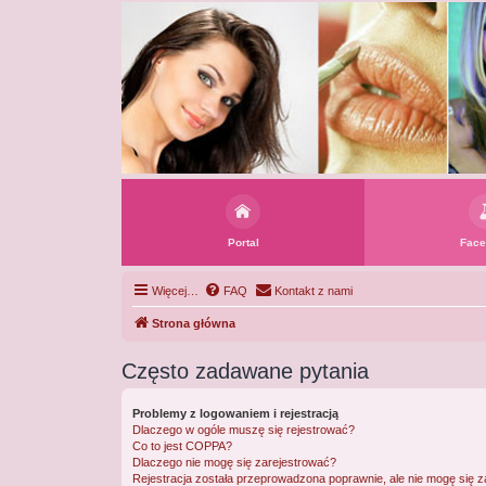
Portal
Face
Więcej…
FAQ
Kontakt z nami
Strona główna
Często zadawane pytania
Problemy z logowaniem i rejestracją
Dlaczego w ogóle muszę się rejestrować?
Co to jest COPPA?
Dlaczego nie mogę się zarejestrować?
Rejestracja została przeprowadzona poprawnie, ale nie mogę się 