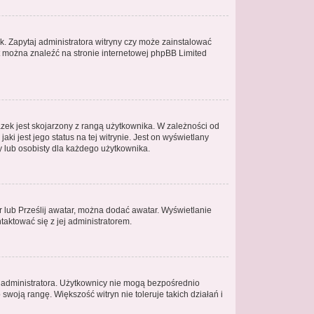
k. Zapytaj administratora witryny czy może zainstalować
mat można znaleźć na stronie internetowej phpBB Limited
zek jest skojarzony z rangą użytkownika. W zależności od
i jest jego status na tej witrynie. Jest on wyświetlany
y lub osobisty dla każdego użytkownika.
r lub Prześlij awatar, można dodać awatar. Wyświetlanie
taktować się z jej administratorem.
y administratora. Użytkownicy nie mogą bezpośrednio
 swoją rangę. Większość witryn nie toleruje takich działań i