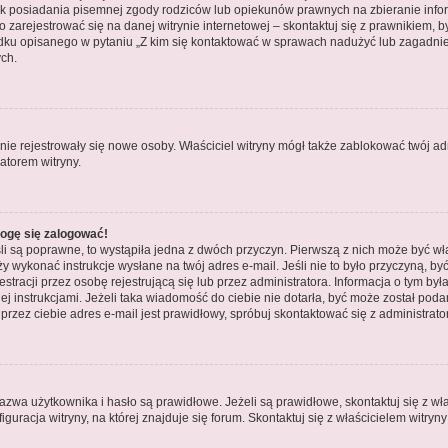
ek posiadania pisemnej zgody rodziców lub opiekunów prawnych na zbieranie inform
zarejestrować się na danej witrynie internetowej – skontaktuj się z prawnikiem, by
dku opisanego w pytaniu „Z kim się kontaktować w sprawach nadużyć lub zagadnień
ch.
y nie rejestrowały się nowe osoby. Właściciel witryny mógł także zablokować twój a
atorem witryny.
mogę się zalogować!
i są poprawne, to wystąpiła jedna z dwóch przyczyn. Pierwszą z nich może być włą
 wykonać instrukcje wysłane na twój adres e-mail. Jeśli nie to było przyczyną, by
cji przez osobę rejestrującą się lub przez administratora. Informacja o tym była 
ej instrukcjami. Jeżeli taka wiadomość do ciebie nie dotarła, być może został po
przez ciebie adres e-mail jest prawidłowy, spróbuj skontaktować się z administrato
a użytkownika i hasło są prawidłowe. Jeżeli są prawidłowe, skontaktuj się z właśc
racja witryny, na której znajduje się forum. Skontaktuj się z właścicielem witryn