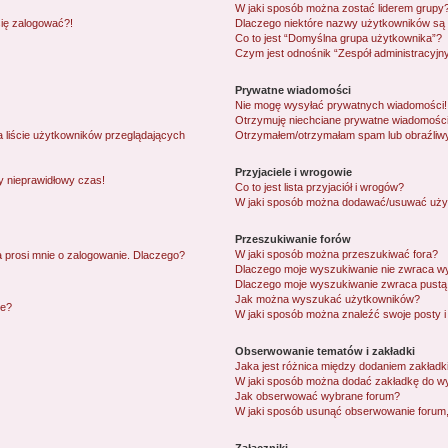
W jaki sposób można zostać liderem grupy
się zalogować?!
Dlaczego niektóre nazwy użytkowników są 
Co to jest “Domyślna grupa użytkownika”?
Czym jest odnośnik “Zespół administracyjn
Prywatne wiadomości
Nie mogę wysyłać prywatnych wiadomości!
Otrzymuję niechciane prywatne wiadomości
 liście użytkowników przeglądających
Otrzymałem/otrzymałam spam lub obraźliwy e
Przyjaciele i wrogowie
y nieprawidłowy czas!
Co to jest lista przyjaciół i wrogów?
W jaki sposób można dodawać/usuwać użytk
Przeszukiwanie forów
W jaki sposób można przeszukiwać fora?
 prosi mnie o zalogowanie. Dlaczego?
Dlaczego moje wyszukiwanie nie zwraca w
Dlaczego moje wyszukiwanie zwraca pustą 
Jak można wyszukać użytkowników?
ie?
W jaki sposób można znaleźć swoje posty i
Obserwowanie tematów i zakładki
Jaka jest różnica między dodaniem zakład
W jaki sposób można dodać zakładkę do w
Jak obserwować wybrane forum?
W jaki sposób usunąć obserwowanie forum