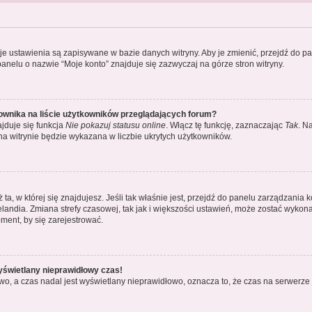
oje ustawienia są zapisywane w bazie danych witryny. Aby je zmienić, przejdź do
anelu o nazwie “Moje konto” znajduje się zazwyczaj na górze stron witryny.
ownika na liście użytkowników przeglądających forum?
jduje się funkcja
Nie pokazuj statusu online
. Włącz tę funkcję, zaznaczając
Tak
. N
na witrynie będzie wykazana w liczbie ukrytych użytkowników.
iż ta, w której się znajdujesz. Jeśli tak właśnie jest, przejdź do panelu zarządzani
landia. Zmiana strefy czasowej, tak jak i większości ustawień, może zostać wykon
ment, by się zarejestrować.
yświetlany nieprawidłowy czas!
o, a czas nadal jest wyświetlany nieprawidłowo, oznacza to, że czas na serwerze 