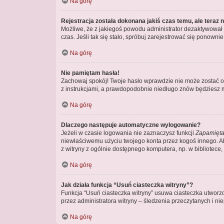
Na górę
Rejestracja została dokonana jakiś czas temu, ale teraz 
Możliwe, że z jakiegoś powodu administrator dezaktywował lu
czas. Jeśli tak się stało, spróbuj zarejestrować się ponow
Na górę
Nie pamiętam hasła!
Zachowaj spokój! Twoje hasło wprawdzie nie może zostać od
z instrukcjami, a prawdopodobnie niedługo znów będziesz 
Na górę
Dlaczego następuje automatyczne wylogowanie?
Jeżeli w czasie logowania nie zaznaczysz funkcji
Zapamięta
niewłaściwemu użyciu twojego konta przez kogoś innego.
z witryny z ogólnie dostępnego komputera, np. w bibliotece, k
Na górę
Jak działa funkcja “Usuń ciasteczka witryny”?
Funkcja “Usuń ciasteczka witryny” usuwa ciasteczka utworzo
przez administratora witryny – śledzenia przeczytanych i 
Na górę