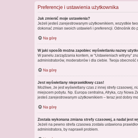
Preferencje i ustawienia użytkownika
Jak zmienić moje ustawienia?
Jeżeli jesteś zarejestrowanym użytkownikiem, wszystkie tw
dokonać zmian swoich ustawień i preferencji. Odnośnik do p
Na górę
W jaki sposób można zapobiec wyświetlaniu nazwy użytk
W panelu zarządzania kontem, w “Ustawieniach witryny” zna
administratorów, moderatorów i dla ciebie. Twoja obecność 
Na górę
Jest wyświetlany nieprawidłowy czas!
Możliwe, że jest wyświetlany czas z innej strefy czasowej, n
miejscem pobytu. Np. Europa centralna, Afryka, czy Nowa Ze
jesteś zarejestrowanym użytkownikiem – teraz jest dobry mo
Na górę
Została wykonana zmiana strefy czasowej, a nadal jest w
Jeżeli na pewno strefa czasowa została ustawiona prawidłow
administratora, by naprawił problem.