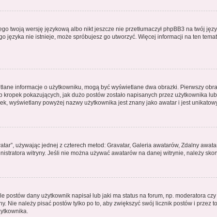
ego twoją wersję językową albo nikt jeszcze nie przetłumaczył phpBB3 na twój języ
jego języka nie istnieje, może spróbujesz go utworzyć. Więcej informacji na ten te
etlane informacje o użytkowniku, mogą być wyświetlane dwa obrazki. Pierwszy obra
kropek pokazujących, jak dużo postów zostało napisanych przez użytkownika lub jak
k, wyświetlany powyżej nazwy użytkownika jest znany jako awatar i jest unikatow
atar”, używając jednej z czterech metod: Gravatar, Galeria awatarów, Zdalny awata
istratora witryny. Jeśli nie można używać awatarów na danej witrynie, należy skon
 postów dany użytkownik napisał lub jaki ma status na forum, np. moderatora cz
y. Nie należy pisać postów tylko po to, aby zwiększyć swój licznik postów i przez to
żytkownika.