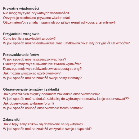
Prywatne wiadomości
Nie mogę wysyłać prywatnych wiadomości!
Otrzymuję niechciane prywatne wiadomości!
Otrzymałem/otrzymałam spam lub obraźliwy e-mail od kogoś z tej witryny!
Przyjaciele i wrogowie
Co to jest lista przyjaciół i wrogów?
W jaki sposób można dodawać/usuwać użytkowników z listy przyjaciół lub wrogów?
Przeszukiwanie forów
W jaki sposób można przeszukiwać fora?
Dlaczego moje wyszukiwanie nie zwraca wyników?
Dlaczego moje wyszukiwanie zwraca pustą stronę?!
Jak można wyszukać użytkowników?
W jaki sposób można znaleźć swoje posty i tematy?
Obserwowanie tematów i zakładki
Jaka jest różnica między dodaniem zakładki a obserwowaniem?
W jaki sposób można dodać zakładkę do wybranych tematów lub je obserwować??
Jak obserwować wybrane forum?
W jaki sposób usunąć obserwowanie forum, tematu?
Załączniki
Jakie typy załączników są dozwolone na tej witrynie?
W jaki sposób można znaleźć wszystkie swoje załączniki?