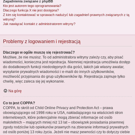
Zagadnienia związane z phpBB
Kto jest autorem tego oprogramowania?
Dlaczego funkcja X nie jest dostępna?
Z kim się kontaktować w sprawach nadużyć lub zagadnień prawnych związanych z tą
witryną?
Jak nawiązać kontakt z administratorem witryny?
Problemy z logowaniem i rejestracją
Dlaczego w ogóle muszę się rejestrować?
Możliwe, że nie musisz. To od administratora witryny zależy czy, aby pisać
wiadomości, konieczna jest rejestracja. Niemniej rejestracja umożliwia dostęp
do dodatkowych funkcji niedostępnych dla gości, takich jak własny awatar,
wysyłanie prywatnych wiadomości i e-maili do innych użytkowników,
możliwość przypisania do grup użytkowników itp. Rejestracja zajmuje tylko
chwilę, więc zaleca się jej wykonanie.
Na górę
Co to jest COPPA?
COPPA, to skrót od Child Online Privacy and Protection Act – prawa
obowiązującego od 1998 roku w USA, nakładającego na właścicieli stron
internetowych, które potencjalnie mogą zbierać informacje od osób
małoletnich – mających mniej niż 13 lat – obowiązek posiadania pisemnej
zgody rodziców lub opiekunów prawnych na zbieranie informacji prywatnych
od osób poniżej 13 roku życia. Jeżeli nie masz pewności czy to dotyczy ciebie