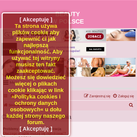
BEAUTY
[ Akceptuję ]
W POLSCE
Ta strona używa
plików cookie aby
zapewnić ci jak
najlepszą
funkcjonalność. Aby
używać tej witryny
musisz ten fakt
zaakceptować.
Możesz się dowiedzieć
Menu
więcej o plikach
cookie klikając w link
Portal
»Polityka cookies i
FAQ
Kontakt z nami
Zarejestruj się
Zaloguj się
Facebook
ochrony danych
S
Strona główna
osobowych« u dołu
Regulamin
z
każdej strony naszego
Często zadawane pytania
Zapytaj administratora
u
forum.
Kontakt
k
[ Akceptuję ]
Problemy z logowaniem i rejestracją
Dlaczego w ogóle muszę się rejestrować?
a