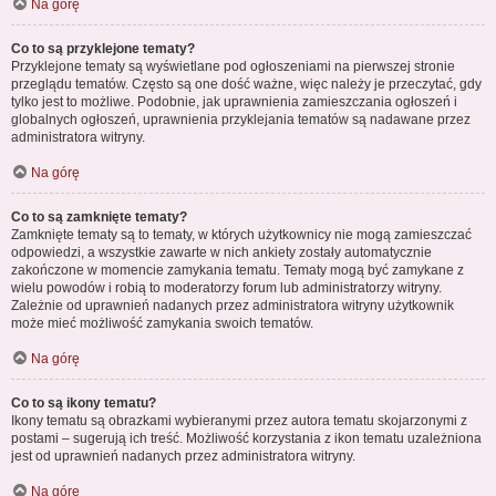
Na górę
Co to są przyklejone tematy?
Przyklejone tematy są wyświetlane pod ogłoszeniami na pierwszej stronie
przeglądu tematów. Często są one dość ważne, więc należy je przeczytać, gdy
tylko jest to możliwe. Podobnie, jak uprawnienia zamieszczania ogłoszeń i
globalnych ogłoszeń, uprawnienia przyklejania tematów są nadawane przez
administratora witryny.
Na górę
Co to są zamknięte tematy?
Zamknięte tematy są to tematy, w których użytkownicy nie mogą zamieszczać
odpowiedzi, a wszystkie zawarte w nich ankiety zostały automatycznie
zakończone w momencie zamykania tematu. Tematy mogą być zamykane z
wielu powodów i robią to moderatorzy forum lub administratorzy witryny.
Zależnie od uprawnień nadanych przez administratora witryny użytkownik
może mieć możliwość zamykania swoich tematów.
Na górę
Co to są ikony tematu?
Ikony tematu są obrazkami wybieranymi przez autora tematu skojarzonymi z
postami – sugerują ich treść. Możliwość korzystania z ikon tematu uzależniona
jest od uprawnień nadanych przez administratora witryny.
Na górę