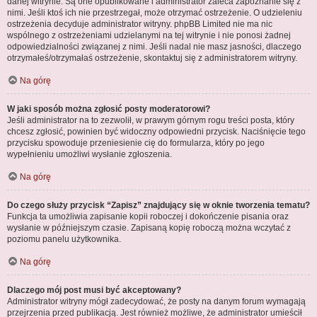
danej witrynie. Są one opublikowane i administrator zaleca zapoznanie się z
nimi. Jeśli ktoś ich nie przestrzegał, może otrzymać ostrzeżenie. O udzieleniu
ostrzeżenia decyduje administrator witryny. phpBB Limited nie ma nic
wspólnego z ostrzeżeniami udzielanymi na tej witrynie i nie ponosi żadnej
odpowiedzialności związanej z nimi. Jeśli nadal nie masz jasności, dlaczego
otrzymałeś/otrzymałaś ostrzeżenie, skontaktuj się z administratorem witryny.
Na górę
W jaki sposób można zgłosić posty moderatorowi?
Jeśli administrator na to zezwolił, w prawym górnym rogu treści posta, który
chcesz zgłosić, powinien być widoczny odpowiedni przycisk. Naciśnięcie tego
przycisku spowoduje przeniesienie cię do formularza, który po jego
wypełnieniu umożliwi wysłanie zgłoszenia.
Na górę
Do czego służy przycisk “Zapisz” znajdujący się w oknie tworzenia tematu?
Funkcja ta umożliwia zapisanie kopii roboczej i dokończenie pisania oraz
wysłanie w późniejszym czasie. Zapisaną kopię roboczą można wczytać z
poziomu panelu użytkownika.
Na górę
Dlaczego mój post musi być akceptowany?
Administrator witryny mógł zadecydować, że posty na danym forum wymagają
przejrzenia przed publikacją. Jest również możliwe, że administrator umieścił