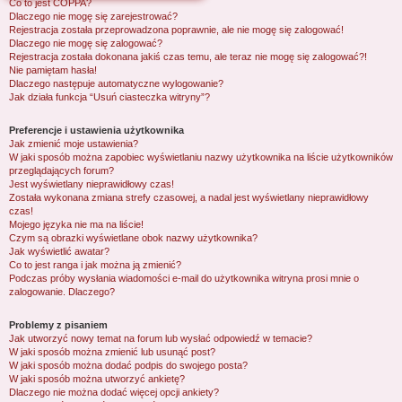
Co to jest COPPA?
j
Dlaczego nie mogę się zarejestrować?
Rejestracja została przeprowadzona poprawnie, ale nie mogę się zalogować!
Dlaczego nie mogę się zalogować?
Rejestracja została dokonana jakiś czas temu, ale teraz nie mogę się zalogować?!
Nie pamiętam hasła!
Dlaczego następuje automatyczne wylogowanie?
Jak działa funkcja “Usuń ciasteczka witryny”?
Preferencje i ustawienia użytkownika
Jak zmienić moje ustawienia?
W jaki sposób można zapobiec wyświetlaniu nazwy użytkownika na liście użytkowników
przeglądających forum?
Jest wyświetlany nieprawidłowy czas!
Została wykonana zmiana strefy czasowej, a nadal jest wyświetlany nieprawidłowy
czas!
Mojego języka nie ma na liście!
Czym są obrazki wyświetlane obok nazwy użytkownika?
Jak wyświetlić awatar?
Co to jest ranga i jak można ją zmienić?
Podczas próby wysłania wiadomości e-mail do użytkownika witryna prosi mnie o
zalogowanie. Dlaczego?
Problemy z pisaniem
Jak utworzyć nowy temat na forum lub wysłać odpowiedź w temacie?
W jaki sposób można zmienić lub usunąć post?
W jaki sposób można dodać podpis do swojego posta?
W jaki sposób można utworzyć ankietę?
Dlaczego nie można dodać więcej opcji ankiety?