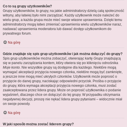
Co to są grupy użytkowników?
Grupy użytkowników, to grupy, na jakie administratorzy dzielą całą społeczność
witryny, aby łatwiej było nimi zarządzać. Każdy użytkownik może należeć do
wielu grup, a każda grupa może mieć swoje własne uprawnienia. Dzięki temu
administratorzy mogą łatwo zmieniać uprawnienia wielu użytkowników naraz,
nadawać uprawnienia moderatora lub dawać dostęp użytkownikom do
prywatnego forum.
Na górę
Gdzie znajduje się spis grup użytkowników i jak można dołączyć do grupy?
Spis grup użytkowników można zobaczyć, otwierając kartę
Grupy
znajdującą
się w panelu zarządzania kontem, który otwiera się po kliknięciu odnośnika
Moje konto
. Nie wszystkie grupy są dostępne dla każdego. Niektóre mogą
wymagać akceptacji przyjęcia nowego członka, niektóre mogą być zamknięte,
a jeszcze inne mogą mieć ukrytych członków. Użytkownik może poprosić o
przyjęcie do danej grupy, naciskając odpowiedni przycisk. Prośba o przyjęcie
do grupy, która wymaga akceptacji przyjęcia nowego członka, musi zostać
zaakceptowana przez lidera grupy. Może on poprosić użytkownika o podanie
wyjaśnień, dlaczego chce on dołączyć do tej grupy. W przypadku otrzymania
negatywnej decyzji, proszę nie nękać lidera grupy pytaniami – widocznie miał
on swoje powody.
Na górę
W jaki sposób można zostać liderem grupy?