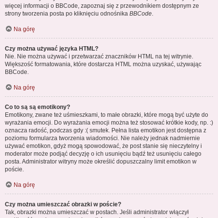
więcej informacji o BBCode, zapoznaj się z przewodnikiem dostępnym ze
strony tworzenia posta po kliknięciu odnośnika
BBCode
.
Na górę
Czy można używać języka HTML?
Nie. Nie można używać i przetwarzać znaczników HTML na tej witrynie.
Większość formatowania, które dostarcza HTML można uzyskać, używając
BBCode.
Na górę
Co to są są emotikony?
Emotikony, zwane też uśmieszkami, to małe obrazki, które mogą być użyte do
wyrażania emocji. Do wyrażania emocji można też stosować krótkie kody, np. :)
oznacza radość, podczas gdy :( smutek. Pełna lista emotikon jest dostępna z
poziomu formularza tworzenia wiadomości. Nie należy jednak nadmiernie
używać emotikon, gdyż mogą spowodować, że post stanie się nieczytelny i
moderator może podjąć decyzję o ich usunięciu bądź też usunięciu całego
posta. Administrator witryny może określić dopuszczalny limit emotikon w
poście.
Na górę
Czy można umieszczać obrazki w poście?
Tak, obrazki można umieszczać w postach. Jeśli administrator włączył