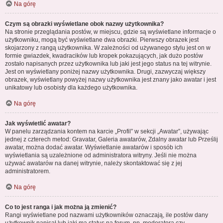
Na górę
Czym są obrazki wyświetlane obok nazwy użytkownika?
Na stronie przeglądania postów, w miejscu, gdzie są wyświetlane informacje o
użytkowniku, mogą być wyświetlane dwa obrazki. Pierwszy obrazek jest
skojarzony z rangą użytkownika. W zależności od używanego stylu jest on w
formie gwiazdek, kwadracików lub kropek pokazujących, jak dużo postów
zostało napisanych przez użytkownika lub jaki jest jego status na tej witrynie.
Jest on wyświetlany poniżej nazwy użytkownika. Drugi, zazwyczaj większy
obrazek, wyświetlany powyżej nazwy użytkownika jest znany jako awatar i jest
unikatowy lub osobisty dla każdego użytkownika.
Na górę
Jak wyświetlić awatar?
W panelu zarządzania kontem na karcie „Profil” w sekcji „Awatar”, używając
jednej z czterech metod: Gravatar, Galeria awatarów, Zdalny awatar lub Prześlij
awatar, można dodać awatar. Wyświetlanie awatarów i sposób ich
wyświetlania są uzależnione od administratora witryny. Jeśli nie można
używać awatarów na danej witrynie, należy skontaktować się z jej
administratorem.
Na górę
Co to jest ranga i jak można ją zmienić?
Rangi wyświetlane pod nazwami użytkowników oznaczają, ile postów dany
użytkownik napisał lub jaki ma status na forum, np. moderatora czy