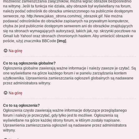
możliwość zamieszczania załączników, można wgrać obrazek bezpośrednio
na witrynę. Jeśli ta funkcja nie działa, aby obrazek był wyświetlany na forum,
należy podać odnośnik do obrazka umieszczonego na publicznie dostępnym
serwerze, np. http://www.jakas_strona.com/moj_obrazek.gif. Nie można
podawać odnośników do obrazków zapisanych na prywatnym komputerze,
chyba że jest publicznie dostępnym serwerem ani do obrazków znajdujących
się na stronach wymagających autoryzacji, takich jak, np. skrzynki pocztowe na
Gmail lub Yahoo! oraz stronach chronionych hasłem. Aby umieścić obrazek w
poście, użyj znacznika BBCode
[img]
.
Na górę
Co to są ogłoszenia globalne?
Ogłoszenia globalne zawierają ważne informacje i należy zawsze je czytać. Są
one wyświetlane na górze każdego forum i w panelu zarządzania kontem
użytkownika. Uprawnienia zamieszczania ogłoszeń globalnych są nadawane
przez administratora witryny.
Na górę
Co to są ogłoszenia?
Ogłoszenia często zawierają ważne informacje dotyczące przeglądanego
forum i należy je przeczytać, gdy tylko jest to możliwe. Ogłoszenia są
wyświetlane na górze każdej strony forum, w którym zostały napisane.
Uprawnienia zamieszczania ogłoszeń są nadawane przez administratora
witryny.