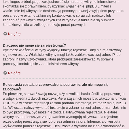
jako kogoś próbującego zarejestrować się na danej witrynie internetowej –
skontaktuj się z prawnikiem, by uzyskać wyjaśnienie. phpBB Limited i
właściciele tej witryny nie dostarczają pomocy prawnej z wyjątkiem przypadku
opisanego w pytaniu „Z kim się kontaktować w sprawach nadużyć lub
zagadnień prawnych związanych z tą witryną?”, a także nie są punktem
kontaktowym dla wszelkiego rodzaju porad prawnych.
Na górę
Dlaczego nie mogę się zarejestrować?
Być może właściciel witryny wyłączył funkcję rejestracji, aby nie rejestrowały
się nowe osoby. Właściciel witryny mógł także zablokować twój adres IP lub
zabronił nazwy użytkownika, którą próbujesz zarejestrować. W sprawie
pomocy, skontaktuj się z administratorem witryny.
Na górę
Rejestracja została przeprowadzona poprawnie, ale nie mogę się
zalogować!
Po pierwsze, sprawdź swoją nazwę użytkownika i hasło. Jeśli są poprawne, to
wystąpiła jedna z dwóch przyczyn. Pierwszą z nich może być włączona funkcja
COPPA, a w czasie rejestracji została podana informacja, że masz mniej niż 13
lat. Wówczas należy wykonać instrukcje wysłane na twój adres e-mail. Jeśli nie
to było przyczyną, być może nie została aktywowana rejestracja. Niektóre
witryny przed pierwszym zalogowaniem wymagają aktywowania rejestracji
przez osobę rejestrującą się lub przez administratora. Informacja o tym była
wyświetlona podczas rejestracji. Jeśli została wysłana do ciebie wiadomość e-