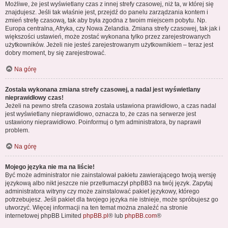
Możliwe, że jest wyświetlany czas z innej strefy czasowej, niż ta, w której się
znajdujesz. Jeśli tak właśnie jest, przejdź do panelu zarządzania kontem i
zmień strefę czasową, tak aby była zgodna z twoim miejscem pobytu. Np.
Europa centralna, Afryka, czy Nowa Zelandia. Zmiana strefy czasowej, tak jak i
większości ustawień, może zostać wykonana tylko przez zarejestrowanych
użytkowników. Jeżeli nie jesteś zarejestrowanym użytkownikiem – teraz jest
dobry moment, by się zarejestrować.
Na górę
Została wykonana zmiana strefy czasowej, a nadal jest wyświetlany
nieprawidłowy czas!
Jeżeli na pewno strefa czasowa została ustawiona prawidłowo, a czas nadal
jest wyświetlany nieprawidłowo, oznacza to, że czas na serwerze jest
ustawiony nieprawidłowo. Poinformuj o tym administratora, by naprawił
problem.
Na górę
Mojego języka nie ma na liście!
Być może administrator nie zainstalował pakietu zawierającego twoją wersję
językową albo nikt jeszcze nie przetłumaczył phpBB3 na twój język. Zapytaj
administratora witryny czy może zainstalować pakiet językowy, którego
potrzebujesz. Jeśli pakiet dla twojego języka nie istnieje, może spróbujesz go
utworzyć. Więcej informacji na ten temat można znaleźć na stronie
internetowej phpBB Limited
phpBB.pl
® lub
phpBB.com
®