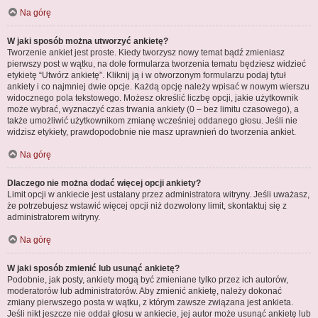
Na górę
W jaki sposób można utworzyć ankietę?
Tworzenie ankiet jest proste. Kiedy tworzysz nowy temat bądź zmieniasz
pierwszy post w wątku, na dole formularza tworzenia tematu będziesz widzieć
etykietę “Utwórz ankietę”. Kliknij ją i w otworzonym formularzu podaj tytuł
ankiety i co najmniej dwie opcje. Każdą opcję należy wpisać w nowym wierszu
widocznego pola tekstowego. Możesz określić liczbę opcji, jakie użytkownik
może wybrać, wyznaczyć czas trwania ankiety (0 – bez limitu czasowego), a
także umożliwić użytkownikom zmianę wcześniej oddanego głosu. Jeśli nie
widzisz etykiety, prawdopodobnie nie masz uprawnień do tworzenia ankiet.
Na górę
Dlaczego nie można dodać więcej opcji ankiety?
Limit opcji w ankiecie jest ustalany przez administratora witryny. Jeśli uważasz,
że potrzebujesz wstawić więcej opcji niż dozwolony limit, skontaktuj się z
administratorem witryny.
Na górę
W jaki sposób zmienić lub usunąć ankietę?
Podobnie, jak posty, ankiety mogą być zmieniane tylko przez ich autorów,
moderatorów lub administratorów. Aby zmienić ankietę, należy dokonać
zmiany pierwszego posta w wątku, z którym zawsze związana jest ankieta.
Jeśli nikt jeszcze nie oddał głosu w ankiecie, jej autor może usunąć ankietę lub