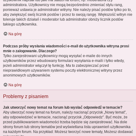
administratora. Użytkownicy nie mogą bezpośrednio zmieniać stylu rang,
ponieważ ustawia je administrator witryny. Nie należy pisać postów tylko po to,
aby zwiększyć swój licznik postów i przez to swoją rangę. Większość witryn nie
toleruje takich działań i moderator lub administrator obniży licznik postów
takiego użytkownika.
Na górę
Podczas próby wysłania wiadomości e-mail do użytkownika witryna prosi
mnie o zalogowanie. Dlaczego?
Tylko zarejestrowani użytkownicy mogą wysyłać e-maile do innych
użytkowników przez wbudowany formularz wysyłania e-maili i tylko wtedy,
jeżeli administrator włączył tę funkcję. Ma to zabezpieczać przed
nieprawidłowym używaniem systemu poczty elektronicznej witryny przez
anonimowych użytkowników.
Na górę
Problemy z pisaniem
Jak utworzyć nowy temat na forum lub wysłać odpowiedź w temacie?
Aby utworzyć nowy temat na forum, należy nacisnąć przycisk „Nowy temat”,
aby odpowiedzieć w temacie, nacisnąć przycisk „Odpowiedz”. Być może, że
przed publikowaniem wiadomości trzeba będzie się zarejestrować. Na dole
strony forum lub strony tematów jest wyświetlana lista uprawnień użytkownika
na każdym forum. Na przykład: Możesz tworzyć nowe tematy, Możesz dodawać