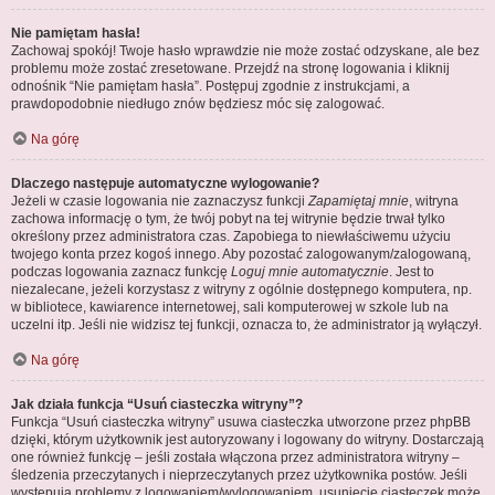
Nie pamiętam hasła!
Zachowaj spokój! Twoje hasło wprawdzie nie może zostać odzyskane, ale bez
problemu może zostać zresetowane. Przejdź na stronę logowania i kliknij
odnośnik “Nie pamiętam hasła”. Postępuj zgodnie z instrukcjami, a
prawdopodobnie niedługo znów będziesz móc się zalogować.
Na górę
Dlaczego następuje automatyczne wylogowanie?
Jeżeli w czasie logowania nie zaznaczysz funkcji
Zapamiętaj mnie
, witryna
zachowa informację o tym, że twój pobyt na tej witrynie będzie trwał tylko
określony przez administratora czas. Zapobiega to niewłaściwemu użyciu
twojego konta przez kogoś innego. Aby pozostać zalogowanym/zalogowaną,
podczas logowania zaznacz funkcję
Loguj mnie automatycznie
. Jest to
niezalecane, jeżeli korzystasz z witryny z ogólnie dostępnego komputera, np.
w bibliotece, kawiarence internetowej, sali komputerowej w szkole lub na
uczelni itp. Jeśli nie widzisz tej funkcji, oznacza to, że administrator ją wyłączył.
Na górę
Jak działa funkcja “Usuń ciasteczka witryny”?
Funkcja “Usuń ciasteczka witryny” usuwa ciasteczka utworzone przez phpBB
dzięki, którym użytkownik jest autoryzowany i logowany do witryny. Dostarczają
one również funkcję – jeśli została włączona przez administratora witryny –
śledzenia przeczytanych i nieprzeczytanych przez użytkownika postów. Jeśli
występują problemy z logowaniem/wylogowaniem, usunięcie ciasteczek może