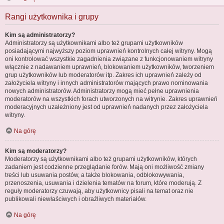
Rangi użytkownika i grupy
Kim są administratorzy?
Administratorzy są użytkownikami albo też grupami użytkowników
posiadającymi najwyższy poziom uprawnień kontrolnych całej witryny. Mogą
oni kontrolować wszystkie zagadnienia związane z funkcjonowaniem witryny
włącznie z nadawaniem uprawnień, blokowaniem użytkowników, tworzeniem
grup użytkowników lub moderatorów itp. Zakres ich uprawnień zależy od
założyciela witryny i innych administratorów mających prawo nominowania
nowych administratorów. Administratorzy mogą mieć pełne uprawnienia
moderatorów na wszystkich forach utworzonych na witrynie. Zakres uprawnień
moderacyjnych uzależniony jest od uprawnień nadanych przez założyciela
witryny.
Na górę
Kim są moderatorzy?
Moderatorzy są użytkownikami albo też grupami użytkowników, których
zadaniem jest codzienne przeglądanie forów. Mają oni możliwość zmiany
treści lub usuwania postów, a także blokowania, odblokowywania,
przenoszenia, usuwania i dzielenia tematów na forum, które moderują. Z
reguły moderatorzy czuwają, aby użytkownicy pisali na temat oraz nie
publikowali niewłaściwych i obraźliwych materiałów.
Na górę