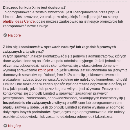
Dlaczego funkcja X nie jest dostępna?
To oprogramowanie zostało stworzone i jest licencjonowane przez phpBB
Limited. Jeśli uważasz, że brakuje w nim jakiejś funkcji, przejdź na stronę
phpBB Ideas Centre
, gdzie możesz zagłosować na istniejące propozycje lub
zaproponować nowe funkcje.
Na górę
Z kim się kontaktować w sprawach nadużyć lub zagadnień prawnych
związanych z tą witryną?
W tych sprawach, należy skontaktować się z jednym z administratorów, których
dane wyświetlone są na liście zespołu administracyjnego. Jeżeli jednak nie
otrzymasz odpowiedzi, należy skontaktować się z właścicielem domeny –
wykonaj sprawdzenie
kto to jest
lub, jeśli witryna jest uruchomiona na jednym z
darmowych serwisów, np. Yahoo!, free.fr, f2s.com, itp., z kierownictwem lub
wydziałem nadużyć tego serwisu. Absolutnie
nie należy
do kompetencji phpBB
Limited i nie może ona w żaden sposób być obarczana odpowiedzialnością za
to w jaki sposób, gdzie lub przez kogo ta witryna jest używana. Proszę nie
kontaktować się z phpBB Limited w sprawach zagadnień prawnych
(wstrzymania i zaniechania, odpowiedzialności, szkalujących komentarzy itp.)
bezpośrednio nie związanych
z witryną phpBB.com lub oprogramowaniem
phpBB samym w sobie. Jeśli do phpBB Limited zostanie wysłana wiadomość
dotycząca
innych podmiotów
używających tego oprogramowania, nie należy
oczekiwać odpowiedzi, lub zostanie udzielona odpowiedź lakoniczna.
Na górę