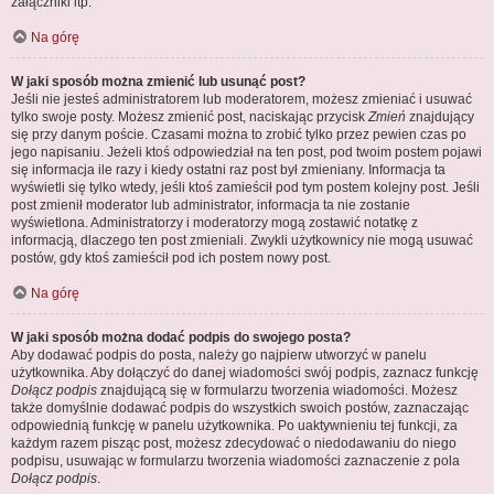
załączniki itp.
Na górę
W jaki sposób można zmienić lub usunąć post?
Jeśli nie jesteś administratorem lub moderatorem, możesz zmieniać i usuwać
tylko swoje posty. Możesz zmienić post, naciskając przycisk
Zmień
znajdujący
się przy danym poście. Czasami można to zrobić tylko przez pewien czas po
jego napisaniu. Jeżeli ktoś odpowiedział na ten post, pod twoim postem pojawi
się informacja ile razy i kiedy ostatni raz post był zmieniany. Informacja ta
wyświetli się tylko wtedy, jeśli ktoś zamieścił pod tym postem kolejny post. Jeśli
post zmienił moderator lub administrator, informacja ta nie zostanie
wyświetlona. Administratorzy i moderatorzy mogą zostawić notatkę z
informacją, dlaczego ten post zmieniali. Zwykli użytkownicy nie mogą usuwać
postów, gdy ktoś zamieścił pod ich postem nowy post.
Na górę
W jaki sposób można dodać podpis do swojego posta?
Aby dodawać podpis do posta, należy go najpierw utworzyć w panelu
użytkownika. Aby dołączyć do danej wiadomości swój podpis, zaznacz funkcję
Dołącz podpis
znajdującą się w formularzu tworzenia wiadomości. Możesz
także domyślnie dodawać podpis do wszystkich swoich postów, zaznaczając
odpowiednią funkcję w panelu użytkownika. Po uaktywnieniu tej funkcji, za
każdym razem pisząc post, możesz zdecydować o niedodawaniu do niego
podpisu, usuwając w formularzu tworzenia wiadomości zaznaczenie z pola
Dołącz podpis
.