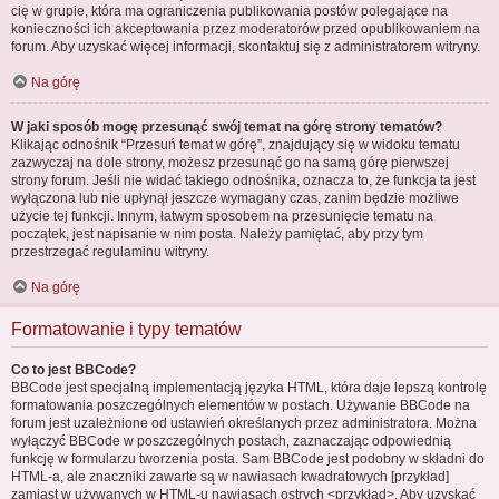
cię w grupie, która ma ograniczenia publikowania postów polegające na
konieczności ich akceptowania przez moderatorów przed opublikowaniem na
forum. Aby uzyskać więcej informacji, skontaktuj się z administratorem witryny.
Na górę
W jaki sposób mogę przesunąć swój temat na górę strony tematów?
Klikając odnośnik “Przesuń temat w górę”, znajdujący się w widoku tematu
zazwyczaj na dole strony, możesz przesunąć go na samą górę pierwszej
strony forum. Jeśli nie widać takiego odnośnika, oznacza to, że funkcja ta jest
wyłączona lub nie upłynął jeszcze wymagany czas, zanim będzie możliwe
użycie tej funkcji. Innym, łatwym sposobem na przesunięcie tematu na
początek, jest napisanie w nim posta. Należy pamiętać, aby przy tym
przestrzegać regulaminu witryny.
Na górę
Formatowanie i typy tematów
Co to jest BBCode?
BBCode jest specjalną implementacją języka HTML, która daje lepszą kontrolę
formatowania poszczególnych elementów w postach. Używanie BBCode na
forum jest uzależnione od ustawień określanych przez administratora. Można
wyłączyć BBCode w poszczególnych postach, zaznaczając odpowiednią
funkcję w formularzu tworzenia posta. Sam BBCode jest podobny w składni do
HTML-a, ale znaczniki zawarte są w nawiasach kwadratowych [przykład]
zamiast w używanych w HTML-u nawiasach ostrych <przykład>. Aby uzyskać