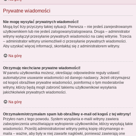
Prywatne wiadomości
Nie mogę wysyłać prywatnych wiadomości!
Mogą być trzy przyczyny takiej sytuacji. Pierwsza – nie jesteś zarejestrowanym
użytkownikiem lub nie jesteś zalogowany/zalogowana. Druga – administrator
witryny wyłączył przesyłanie prywatnych wiadomości na całej witrynie. Trzecia
– administrator witryny uniemożliwił ci przesyłanie prywatnych wiadomości.
Aby uzyskać więcej informacji, skontaktuj się z administratorem witryny.
Na górę
Otrzymuję niechciane prywatne wiadomości!
W panelu użytkownika możesz, określając odpowiednie reguły ustawić
automatyczne usuwanie wiadomości od danego nadawcy. Jeżeli otrzymujesz
od kogoś obraźliwe prywatne wiadomości, poinformuj o tym moderatorów
witryny, którzy będą mogli zabronić takiemu użytkownikowi wysyłania
jakichkolwiek prywatnych wiadomości.
Na górę
Otrzymałem/otrzymałam spam lub obraźliwy e-mail od kogoś z tej witryny!
Przykro nam z tego powodu. System wysyłania e-maili witryny zawiera
zabezpieczenia umożliwiające wytropienie użytkowników, którzy wysyłają takie
wiadomości. Prześlij administratorowi witryny pełną kopię otrzymanego e-
maila – ważne, aby były w niej zawarte nagłówki, ponieważ zawierają one