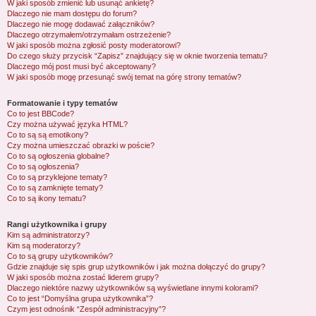
W jaki sposób zmienić lub usunąć ankietę?
Dlaczego nie mam dostępu do forum?
Dlaczego nie mogę dodawać załączników?
Dlaczego otrzymałem/otrzymałam ostrzeżenie?
W jaki sposób można zgłosić posty moderatorowi?
Do czego służy przycisk “Zapisz” znajdujący się w oknie tworzenia tematu?
Dlaczego mój post musi być akceptowany?
W jaki sposób mogę przesunąć swój temat na górę strony tematów?
Formatowanie i typy tematów
Co to jest BBCode?
Czy można używać języka HTML?
Co to są są emotikony?
Czy można umieszczać obrazki w poście?
Co to są ogłoszenia globalne?
Co to są ogłoszenia?
Co to są przyklejone tematy?
Co to są zamknięte tematy?
Co to są ikony tematu?
Rangi użytkownika i grupy
Kim są administratorzy?
Kim są moderatorzy?
Co to są grupy użytkowników?
Gdzie znajduje się spis grup użytkowników i jak można dołączyć do grupy?
W jaki sposób można zostać liderem grupy?
Dlaczego niektóre nazwy użytkowników są wyświetlane innymi kolorami?
Co to jest “Domyślna grupa użytkownika”?
Czym jest odnośnik “Zespół administracyjny”?