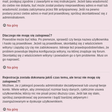
mail, postępuj zgodnie z zawartymi w niej instrukcjami. Jeżeli taka wiadomość
do ciebie nie dotarła, być może został podany nieprawidłowy adres e-mail lub
wiadomość została zatrzymana przez filtr antyspamowy. Jeśli na pewno
podany przez ciebie adres e-mail jest prawidłowy, spróbuj skontaktować się z
administratorem.
Na górę
Dlaczego nie mogę się zalogować?
Powodów może być kilka. Po pierwsze, sprawdź czy twoja nazwa użytkownika
i hasło są prawidłowe. Jeżeli są prawidłowe, skontaktuj się z właścicielem
witryny i zapytaj czy cię nie zablokowano. Istnieje też prawdopodobieństwo, że
problem powoduje błędna konfiguracja witryny, na której znajduje się forum.
Skontaktuj się z właścicielem witryny i powiadom go o tym problemie. Musi on
go naprawić.
Na górę
Rejestracja została dokonana jakiś czas temu, ale teraz nie mogę się
zalogować?!
Możliwe, że z jakiegoś powodu administrator dezaktywował lub usunął twoje
konto. Wiele witryn, aby zmniejszyć rozmiar bazy danych, cyklicznie usuwa
użytkowników, którzy nic nie pisali przez dłuższy czas. Jeśli tak się stało,
spróbuj zarejestrować się ponownie i bądź bardziej aktywnym i
zaangażowanym w dyskusje użytkownikiem.
Na górę