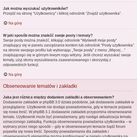
Jak można wyszukać użytkowników?
Przejdź na stronę “Użytkownicy” i kliknij odnośnik “Znajdź użytkownika”.
Na górę
W jaki sposób można znaleźć swoje posty i tematy?
Swoje posty można znaleźć, klikając odnośnik “Wyświetl moje posty”
znajdujący się w panelu zarządzania kontem lub odnośnik “Posty użytkownika”
na stronie swojego profilu lub wybierając „Twoje posty” z menu „Więcej…”
znajdującego się w górnym lewym rogu witryny. Jeśli chcesz wyszukać swoje
tematy, użyj strony wyszukiwania zaawansowanego i skorzystaj z
odpowiednich funkcji.
Na górę
Obserwowanie tematów i zakładki
Jaka jest różnica między dodaniem zakładki a obserwowaniem?
Dodawanie zakładek w phpBB 3.0 działa podobnie, jak dodawanie zakładek w
przeglądarce. Użytkownik nie dostaje powiadomienia, gdy w temacie pojawia
się nowa treść. W phpBB 3.1 dodawanie zakładek przypomina obserwowanie
tematu. Użytkownik może być powiadamiany, gdy nastąpi aktualizacja tematu
oznaczonego zakładką. Funkcja obserwowania powiadamia użytkownika – w
wybrany przez niego sposób – gdy w obserwowanym temacie bądź forum
pojawiła się nowa treść. Sposoby powiadamiania dla zakładek i
obserwowanych elementów można konfigurować w panelu użytkownika na