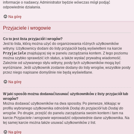
informacje o nadawcy. Administrator będzie wówczas mógł podjąć
odpowiednie działania.
Na górę
Przyjaciele i wrogowie
Co to jest lista przyjaciół i wrogów?
Jest to lista, którą można użyć do organizowania różnych użytkowników
witryny. Użytkownicy dodani do listy przyjaciół będą wyświetleni na karcie
Przyjaciele
znajdującej się w panelu zarządzania kontem. Z tego poziomu
można szybko sprawdzić ich status, a także wysłać prywatną wiadomość.
Zależnie od używanego stylu witryny, posty tych użytkowników mogą być
wyróżniane. Jeśli użytkownik zostanie dodany do listy wrogów, wszystkie posty
przez niego napisane domyślnie nie będą wyświetlane.
Na górę
W jaki sposób można dodawać/usuwać użytkowników z listy przyjaciół lub
wrogów?
Można dodawać użytkowników na dwa sposoby. Po pierwsze, klikając w
profilu wybranego użytkownika odnośnik
Dodaj do przyjaciół
lub
Dodaj do
wrogów
. Po drugie, przejść do panelu zarządzania swoim kontem i tam na
karcie
Przyjaciele i wrogowie
wprowadzić odpowiednie dane użytkownika. Na
tej samej karcie można także usuwać użytkowników z list.
Na górę