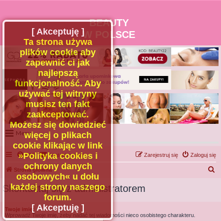
BEAUTY
[ Akceptuję ]
W POLSCE
Ta strona używa
plików cookie aby
zapewnić ci jak
najlepszą
funkcjonalność. Aby
używać tej witryny
musisz ten fakt
zaakceptować.
Możesz się dowiedzieć
Menu
więcej o plikach
cookie klikając w link
Portal
»Polityka cookies i
FAQ
Kontakt z nami
Zarejestruj się
Zaloguj się
Facebook
ochrony danych
S
Strona główna
osobowych« u dołu
Regulamin
z
każdej strony naszego
Skontaktuj się z administratorem
Zapytaj administratora
u
forum.
Kontakt
k
[ Akceptuję ]
Twoje imię:
Wprowadź Twoje imię, żeby nadać tej wiadomości nieco osobistego charakteru.
a