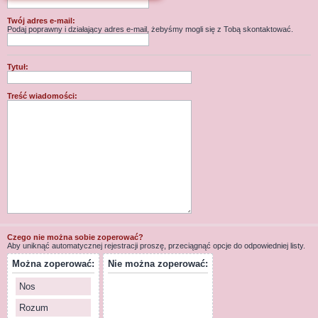
j
Twój adres e-mail:
Podaj poprawny i działający adres e-mail, żebyśmy mogli się z Tobą skontaktować.
Tytuł:
Treść wiadomości:
Czego nie można sobie zoperować?
Aby uniknąć automatycznej rejestracji proszę, przeciągnąć opcje do odpowiedniej listy.
Można zoperować:
Nie można zoperować:
Nos
Rozum