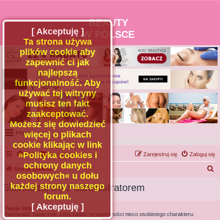
BEAUTY
[ Akceptuję ]
W POLSCE
Ta strona używa
plików cookie aby
zapewnić ci jak
najlepszą
funkcjonalność. Aby
używać tej witryny
musisz ten fakt
zaakceptować.
Możesz się dowiedzieć
Menu
więcej o plikach
cookie klikając w link
Portal
»Polityka cookies i
FAQ
Kontakt z nami
Zarejestruj się
Zaloguj się
Facebook
ochrony danych
S
Strona główna
osobowych« u dołu
Regulamin
z
każdej strony naszego
Skontaktuj się z administratorem
Zapytaj administratora
u
forum.
Kontakt
k
[ Akceptuję ]
Twoje imię:
Wprowadź Twoje imię, żeby nadać tej wiadomości nieco osobistego charakteru.
a