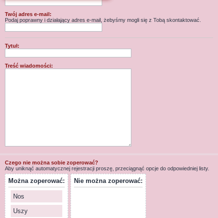
j
Twój adres e-mail:
Podaj poprawny i działający adres e-mail, żebyśmy mogli się z Tobą skontaktować.
Tytuł:
Treść wiadomości:
Czego nie można sobie zoperować?
Aby uniknąć automatycznej rejestracji proszę, przeciągnąć opcje do odpowiedniej listy.
Można zoperować:
Nie można zoperować:
Nos
Uszy